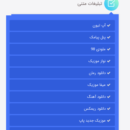
تبلیغات متنی
آپ تیون
مردگان متحرک: شهر مرده ۳
2 (زیرنویس)
قسمت
منتشر شد
پنل پیامک
ملودی 98
نواز موزیک
دانلود رمان
میفا موزیک
دانلود آهنگ
شکست استوارت در نجات جهان
دانلود ریمکس
7 (زیرنویس)
قسمت
منتشر شد
موزیک جدید پاپ