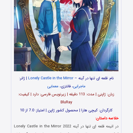
نام: قلعه ای تنها در آینه –
Lonely Castle in the Mirror
| ژانر:
ماجرایی
، فانتزی،
معمایی
زبان: ژاپنی | مدت‌: 113 دقیقه | زیرنویس فارسی: دارد | کیفیت:
BluRay
کارگردان: کیچی هارا | محصول کشور ژاپن | امتیاز: 7.0 از 10
خلاصه داستان:
در انیمه
قلعه ای تنها در آینه
Lonely Castle in the Mirror 2022