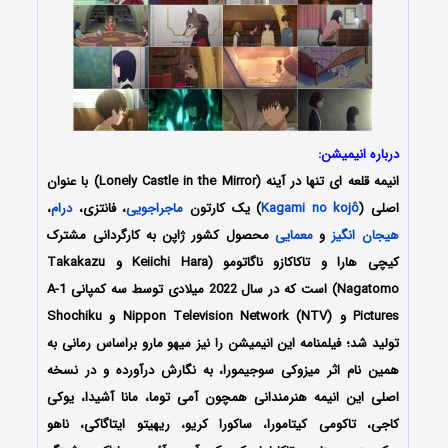
درباره انیمیشن:
انیمه
قلعه ای تنها در آینه
(Lonely Castle in the Mirror) با عنوان
اصلی (
Kagami no kojô
) یک کارتون
ماجراجویی
، فانتزی،
درام
،
هیجان انگیز
و
معمایی
محصول کشور ژاپن به کارگردانی مشترک
کیچی هارا و تاکاکازو ناگاتومو (Keiichi Hara و Takakazu
Nagatomo) است که در سال 2022 میلادی توسط سه کمپانی A-1
Pictures و Nippon Television Network (NTV) و Shochiku
تولید شد؛ فیلمنامه این انیمیشن را نیز میهو مارو براساس رمانی به
همین نام اثر میزوکی سوجیمورا، به نگارش درآورده و در نسخه
اصلی این انیمه هنرمندانی همچون آمی توما، مانا آشیدا، یوکی
کاجی، تاکومی کیتامورا، ساکورا کریو، ریهیتو ایتاگاکی، ناهو