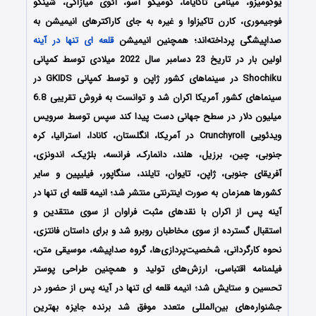
یوکومیزو، مینامی تاکایاما، کومیکو آسو، آئوی میازاکی، شینگو
فوجیموری، کارن تاکیزاوا و غیره به جای کاراکترهای انیمیشن به
صداپیشگی پرداخته‌‌اند؛ همچنین انیمیشن
قلعه ای تنها در آینه
اولین بار در تاریخ 23 دسامبر سال 2022 میلادی توسط کمپانی
Shochiku در سینماهای کشور ژاپن و توسط کمپانی GKIDS در
سینماهای کشور آمریکا اکران شد و توانست به فروش تقریبی 6.8
میلیون دلار در سطح جهانی دست پیدا کند سپس توسط سرویس
ویدئویی Crunchyroll در آمریکا، انگلستان، کانادا، استرالیا، کره
جنوبی، چین، برزیل، هلند، دانمارک، فرانسه، بلژیک، اندونزی،
آفریقای جنوبی، ژاپن، تایوان، تایلند، سنگاپور، فیلیپین و سایر
کشورها همزمان به صورت اینترنتی منتشر شد؛ انیمه قلعه ای تنها در
آینه پس از اکران با نقدهای مثبت فراوان از سوی منتقدین و
استقبال گسترده از سوی مخاطبان روبرو شد و برای داستان فانتزی،
نحوه کارگردانی، شخصیت‌پردازی‌ها، گروه صداپیشه، موسیقی متن،
فیلمنامه اقتباسی، ارزش‌های تولید و همچنین طراحی پوستر
تحسین و ستایش شد؛ انیمه قلعه ای تنها در آینه پس از حضور در
جشنواره‌‌‌های بین‌المللی متعدد موفق شد برنده جایزه بهترین