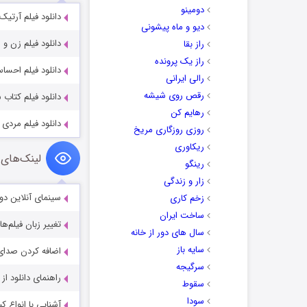
دومینو
دانلود فیلم آرتیک rtik 2019
دیو و ماه پیشونی
دانلود فیلم زن و شوهرها ves 1992
راز بقا
راز یک پرونده
دانلود فیلم احساس پروانه‌ها 022
رالی ایرانی
رقص روی شیشه
دانلود فیلم کتاب سیاه ok 2006
رهایم کن
دانلود فیلم مردی به نام اوه 015
روزی روزگاری مریخ
ریکاوری
لینک‌های 
رینگو
زار و زندگی
سینمای آنلاین دو
زخم کاری
ساخت ایران
تغییر زبان فیلم‌ها
سال های دور از خانه
سایه باز
اضافه کردن صدای 
سرگیجه
راهنمای دانلود ا
سقوط
سودا
آشنایی با انواع ک