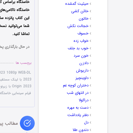
خاستگاه براساس کتا
حیثیت گمشده
خائن کشی
این کتاب پانزده سا
خاتون
خجالت نکش
شما می‌توانید نسخ
خسوف
تماشا کنید.
خواب زده
در حال بارگذاری پخ
خوب بد جلف
خون سرد
دادزن
برچسب ها
داریوش
2023 1080p WEB-DL
داوینچیز
2023 با لینک مستقیم
دختران کوچه غم
Origin 2023 با زیرنویس چسبیده
در انتهای شب
فیلم سینمایی خاستگاه ۰۲۳
دراکولا
دست به مهره
دفتر یادداشت
دل
مطالب پی
دندون طلا