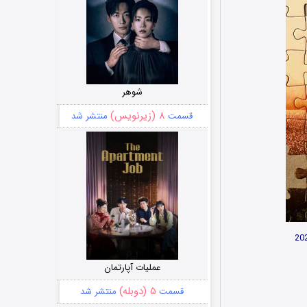
شوهر
۸ (زیرنویس)
قسمت
منتشر شد
عملیات آپارتمان
۵ (دوبله)
قسمت
منتشر شد