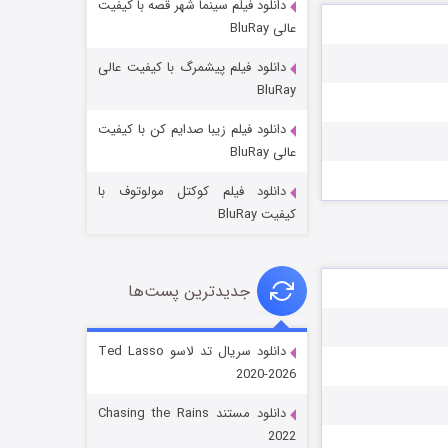
دانلود فیلم سینما شهر قصه با کیفیت
عالی BluRay
دانلود فیلم پیشمرگ با کیفیت عالی
BluRay
دانلود فیلم زیبا صدایم کن با کیفیت
جادوگری در مغولستان
عالی BluRay
۱۴ (زیرنویس)
قسمت
منتشر شد
دانلود فیلم کوکتل مولوتوف با
کیفیت BluRay
جدیدترین پست‌ها
دانلود سریال تد لاسو Ted Lasso
2020-2026
باب اسفنجی فصل ۱۷
دانلود مستند Chasing the Rains
۶ (زیرنویس)
قسمت
منتشر شد
2022