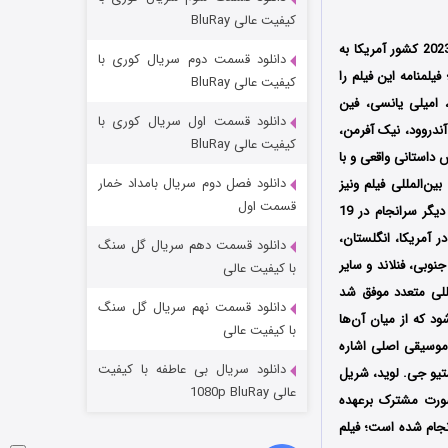
مردگان متحرک: شهر مرده ۳
کیفیت عالی BluRay
۲ (زیرنویس)
قسمت
منتشر شد
محصول سال 2023 کشور آمریکا به
دانلود قسمت دوم سریال کوری با
ست که توسط دو کمپانی‌ ARRAY Filmworks و J4A تولید شد؛ فیلمنامه این فیلم را
کیفیت عالی BluRay
 امیلی یانسی، فین
دانلود قسمت اول سریال کوری با
آندروود، نیک آفرمن،
کیفیت عالی BluRay
داستانی واقعی و با
دانلود فصل دوم سریال بامداد خمار
 سپتامبر سال 2023 میلادی در جشنواره بین‌المللی فیلم ونیز
قسمت اول
Venice Film Festival در کشور ایتالیا به نمایش درآمد و پس از حضور در چندین جشنواره بین‌المللی دیگر سرانجام در 19
 در نهایت در آمریکا، انگلستان،
دانلود قسمت دهم سریال گل سنگ
شکست استوارت در نجات جهان
جنوبی، فنلاند و سایر
با کیفیت عالی
للی متعدد موفق شد
۷ (زیرنویس)
قسمت
منتشر شد
دانلود قسمت نهم سریال گل سنگ
رگردانی شده و نامزد دریافت 5 جایزه دیگر نیز شود که از میان آن‌ها
با کیفیت عالی
 موسیقی اصلی اشاره
دانلود سریال بی عاطفه با کیفیت
متیو جی. لوید، شریل
عالی 1080p BluRay
 صورت مشترک برعهده
نجام شده است؛ فیلم