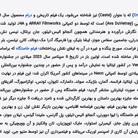
Or
) که با عنوان (Caste) نیز شناخته می‌شود، یک فیلم تاریخی و
درام
کارگردانی ایوا دوورنی (Ava DuVernay) ا
ه نگارش درآورده و هنرمندانی همچون آنجانو الیس-تیلور، جان برنثال، نیسی نش،
درتی، جاسمین سفاس جونز، ایشا بلیکر، ورا فارمیگا، آدرا مک دونالد، کانی نیلسن، بلر 
ز فراست، سورج ینگده و غیره در آن به ایفای نقش پرداخته‌اند؛
فیلم خاستگاه
که براساس 
بودجه 38 میلیون دلار ساخته شده است، اولین بار در تاریخ 6
ژانویه سال 2024 میلادی توسط کمپانی‌ ‎Neon در سینماهای کشور آمریکا اکران شد؛ این فیلم
رزیل، ایتالیا، فرانسه، آلمان، بلژیک، سوئد، دانمارک، تایوان، تونس، لوکزامبورگ، آفریقای 
صورت اینترنتی منتشر گردید؛ فیلم خاستگاه پس از حضور در جشنواره‌‌های بین‌الم
برنده 2 جایزه از جمله جایزه بهترین داستان و بهترین کا
جایزه بهترین فیلم، بهترین فیلمنامه‌ اقتباسی، بهترین بازیگر نقش اول زن و بهترین
یلم خاستگاه را ایوا دوورنی، آنجانو الیس-تیلور، پل گارنس، ملیندا گیتس، تیلان جونز، 
 لورن پاول جابز، کیمبرلی استوارد، مایک توپوزیان، تان واتکینز و آن وویچیکی به
رایش آن کاری از اسپنسر اوریک می‌باشد و فیلمبرداری آن نیز توسط متیو جی. لوید ا