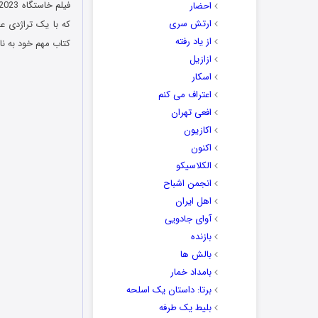
احضار
ارتش سری
که با یک تراژدی 
از یاد رفته
کتاب مهم خود به نام
ازازیل
اسکار
اعتراف می کنم
افعی تهران
اکازیون
اکنون
الکلاسیکو
انجمن اشباح
اهل ایران
آوای جادویی
بازنده
بالش ها
بامداد خمار
برتا: داستان یک اسلحه
بلیط یک‌‌ طرفه