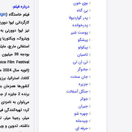
بوی خون
درباره فیلم:
بی گناه
فیلم خاستگاه (
igin
پدر گواردیولا
پدرخوانده
نیز ایوا دوورنی ب
پوست شیر
ویتروک، ویکتوریا پ
پیشگو
استفانی مارچ، مایل
پیکولو
تاسیان
تی ان تی
جادوگر
جان سخت
کانادا، استرالیا، ب
جزیره
کشورها همزمان به 
جنگل آسفالت
جوکر
می‌توان به نامزدی 
جیران
کرد؛ تهیه‌کنندگی ف
چهره شو
میلر، رجینا میلر،
چیدمانه
داشته، تدوین و وی
حرفه ای