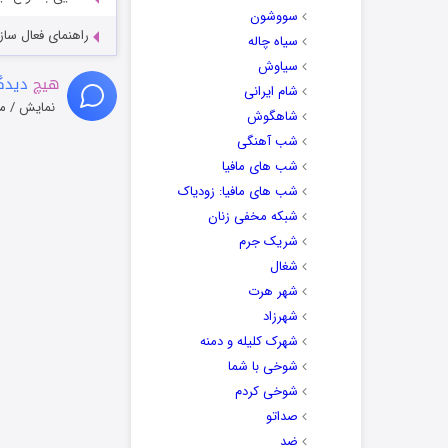
سووشون
راهنمای فعال سازی کیفیت R
سیاه چاله
سیاوش
هیچ
دیدگا
شام ایرانی
نمایش / م
شاهگوش
شب آهنگی
شب های مافیا
شب های مافیا: زودیاک
شبکه مخفی زنان
شریک جرم
شغال
شهر هرت
شهرزاد
شهرک کلیله و دمنه
شوخی با شما
شوخی کردم
صداتو
ضد