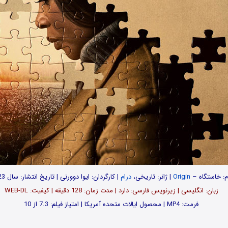
م: خاستگاه –
Origin
| ژانر: تاریخی،
درام
| کارگردان: ایوا دوورنی | تاریخ انتشار: سال 2023
زبان: انگلیسی | زیرنویس فارسی: دارد | مدت زمان: 128 دقیقه | کیفیت: WEB-DL
فرمت: MP4 | محصول ایالات متحده آمریکا | امتیاز فیلم: 7.3 از 10