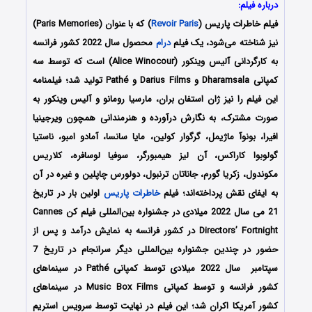
درباره فیلم:
فیلم خاطرات پاریس (
Revoir Paris
) که با عنوان (Paris Memories)
نیز شناخته می‌شود، یک فیلم
درام
محصول سال 2022 کشور فرانسه
به کارگردانی آلیس وینکور (Alice Winocour) است که توسط سه
کمپانی‌ Dharamsala و Darius Films و Pathé تولید شد؛ فیلمنامه
این فیلم را نیز ژان استفان بران، مارسیا رومانو و آلیس وینکور به
صورت مشترک، به نگارش درآورده و هنرمندانی همچون ویرجینیا
افیرا، بونوآ ماژیمل، گرگوار کولین، مایا سانسا، آمادو امبو، ناستیا
گولوبوا کاراکس، آن لیز هیمبورگر، سوفیا لوسافره، کلاریس
مکوندول، زکریا گورم، جاناتان ترنبول، دولورس چاپلین و غیره در آن
به ایفای نقش پرداخته‌اند؛ فیلم
خاطرات پاریس
اولین بار در تاریخ
21 می سال 2022 میلادی در جشنواره بین‌المللی فیلم کن Cannes
Directors’ Fortnight در کشور فرانسه به نمایش درآمد و پس از
حضور در چندین جشنواره بین‌المللی دیگر سرانجام در تاریخ 7
سپتامبر سال 2022 میلادی توسط کمپانی Pathé در سینماهای
کشور فرانسه و توسط کمپانی Music Box Films در سینماهای
کشور آمریکا اکران شد؛ این فیلم در نهایت توسط سرویس استریم