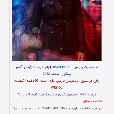
نام: خاطرات پاریس –
Revoir Paris
| ژانر:
درام
| کارگردان: آلیس
وینکور | انتشار: 2022
زبان: فرانسوی | زیرنویس فارسی: دارد | مدت: 92 دقیقه | کیفیت:
WEB-DL
فرمت: MKV | محصول کشور فرانسه | امتیاز فیلم: 6.9 از 10
خلاصه داستان:
در فیلم خاطرات پاریس Revoir Paris 2022 سه ماه پس از یک