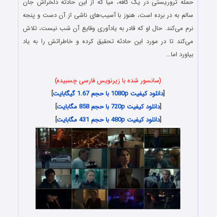
حمله تروریستی در یک کافه، میا که از این حادثه دلخراش جان
سالم به در برده است، هنوز با آسیب‌های ناشی از آن دست و پنجه
نرم می‌کند. حال او که قادر به یادآوری وقایع آن شب نیست، تلاش
می‌کند تا در مورد این حادثه تحقیق کرده و خاطراتش را به یاد
بیاورد اما…
(سانسور شده با زیرنویس فارسی چسبیده)
[
دانلود کیفیت 1080p با حجم 1.67 گیگابایت
]
[
دانلود کیفیت 720p با حجم 858 مگابایت
]
[
دانلود کیفیت 480p با حجم 431 مگابایت
]