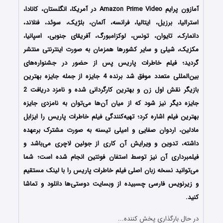
آمازون پرایم Amazon Prime Video در آمریکا، انگلستان، کانادا،
استرالیا، برزیل، ایتالیا، فرانسه، آلمان، بلژیک، سوئد، فنلاند،
دانمارک، تایوان، تونس، لوکزامبورگ، آفریقای جنوبی، اسپانیا،
مکزیک، شیلی و سایر کشورها همزمان به صورت اینترنتی منتشر
گردید؛ فیلم خاطرات پاریس پس از حضور در جشنواره‌‌های
بین‌المللی متعدد موفق شد برنده 4 جایزه از جمله جایزه بهترین
بازیگر نقش اول زن و بهترین کارگردانی شده و نامزد دریافت 2
جایزه دیگر نیز شود که از میان آن‌ها می‌توان به نامزدی جایزه
بهترین فیلم اشاره کرد؛ تهیه‌کنندگی فیلم خاطرات پاریس را ایزابل
مادلین، اردوان صفایی و امیلی تیسنه به صورت مشترک برعهده
داشته، تدوین و ویرایش آن کاری از جولین لاچری می‌باشد و
فیلمبرداری آن نیز توسط استفان فونتین انجام شده است؛ شما
می‌توانید نسخه زبان اصلی فیلم خاطرات پاریس را با ‌لینک مستقیم
و زیرنویس فارسی چسبیده از وبسایت دوستی‌ها دانلود و تماشا
کنید.
در حال بارگذاری پخش کننده...