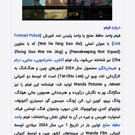
درباره فیلم:
فیلم واحد حافظ صلح یا واحد پلیس ضد شورش (
Formed Police
Unit
) با عنوان اصلی (Wei he fang bao dui) که با عناوین
(Peacekeeping Riot Squad) و (Zhong Guo Wei He Jing
Cha) نیز شناخته می‌شود، یک فیلم
اکشن
،
ماجراجویی
،
جنایی
،
درام
و
هیجان‌انگیز
محصول سال 2024 کشورهای چین و هنگ‌کنگ به
کارگردانی تات چیو لی (Tat-Chiu Lee) است که توسط دو کمپانی‌
Jetsen و Wanda Pictures تولید شد؛ فیلمنامه این فیلم را نیز
منگژانگ وو به نگارش درآورده و هنرمندانی همچون جانی هوانگ،
وانگ ییبو، کوین لی، الن ژونگ، جیسون گو، دیمیتری آنتونوف،
نواچوکو کندی چوکووبوکا، شان دیوپ، ونجوان فنگ، توماس فیکه،
استوارت فوربس و غیره در آن به ایفای نقش پرداخته‌اند؛ فیلم
واحد
حافظ صلح
اولین بار در تاریخ 1 می سال 2024 میلادی توسط
کمپانی‌‌ Wanda Film در سینماهای کشور چین و توسط کمپانی