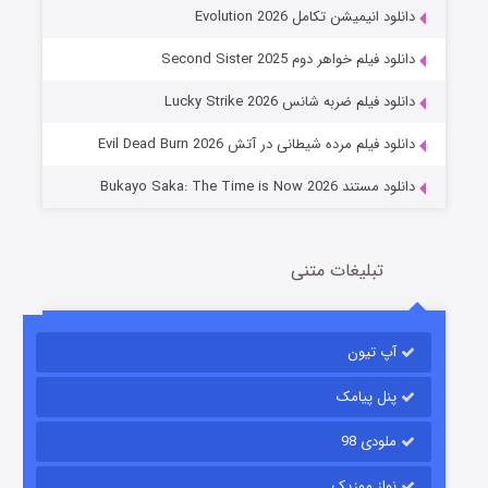
دانلود انیمیشن تکامل Evolution 2026
جادوگری در مغولستان
دانلود فیلم خواهر دوم Second Sister 2025
14 (زیرنویس)
قسمت
منتشر شد
دانلود فیلم ضربه شانس Lucky Strike 2026
دانلود فیلم مرده شیطانی در آتش Evil Dead Burn 2026
دانلود مستند Bukayo Saka: The Time is Now 2026
تبلیغات متنی
باب اسفنجی فصل ۱۷
آپ تیون
6 (زیرنویس)
قسمت
منتشر شد
پنل پیامک
ملودی 98
نواز موزیک