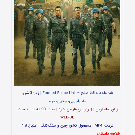
نام:
واحد حافظ صلح –
Formed Police Unit
| ژانر:
اکشن
،
ماجراجویی
،
جنایی
،
درام
زبان: ماندارین | زیرنویس فارسی: دارد | مدت: 98 دقیقه | کیفیت:
WEB-DL
فرمت: MP4 | محصول کشور چین و هنگ‌کنگ | امتیاز: 4.8
خلاصه داستان: