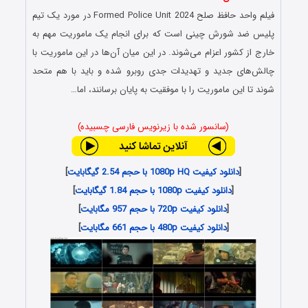
فیلم
واحد حافظ صلح
Formed Police Unit 2024 در مورد یک تیم
پلیس ضد شورش چینی است که برای انجام یک ماموریت مهم به
خارج از کشور اعزام می‌شوند. در این میان آن‌ها در این ماموریت با
چالش‌های جدید و تهدیدات جدی روبرو شده و باید با هم متحد
شوند تا این ماموریت را با موفقیت به پایان برسانند، اما…
(سانسور شده با زیرنویس فارسی چسبیده)
[
دانلود کیفیت 1080p HQ با حجم 2.54 گیگابایت
]
[
دانلود کیفیت 1080p با حجم 1.84 گیگابایت
]
[
دانلود کیفیت 720p با حجم 957 مگابایت
]
[
دانلود کیفیت 480p با حجم 661 مگابایت
]