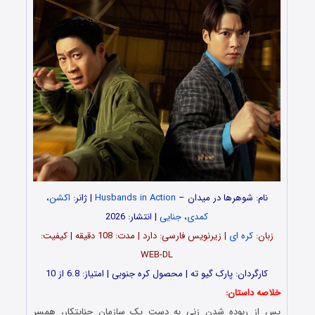
نام: شوهرها در میدان –
Husbands in Action
| ژانر:
اکشن
،
کمدی
،
جنایی
| انتشار: 2026
زبان:
کره ای
| زیرنویس فارسی: دارد | مدت: 108 دقیقه | کیفیت:
WEB-DL
کارگردان: پارک گیو ته | محصول کره جنوبی | امتیاز: 6.8 از 10
خلاصه داستان:
پس از ربوده شدن زنی به دست یک سازمان جنایتکار، همسر