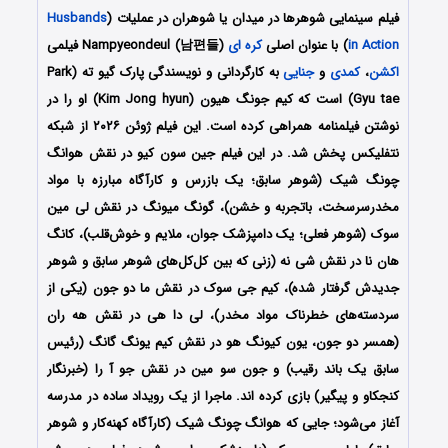
فیلم سینمایی شوهرها در میدان یا شوهران در عملیات (
Husbands
in Action
) با عنوان اصلی
کره ای
Nampyeondeul (남편들) فیلمی
اکشن
،
کمدی
و
جنایی
به کارگردانی و نویسندگی پارک گیو ته (Park
Gyu tae) است که کیم جونگ هیون (Kim Jong hyun) او را در
نوشتن فیلمنامه همراهی کرده است. این فیلم ژوئن ۲۰۲۶ از شبکه
نتفلیکس پخش شد. در این فیلم جین سون کیو در نقش هوانگ
چونگ شیک (شوهر سابق؛ یک بازرس و کارآگاه مبارزه با مواد
مخدرسرسخت، باتجربه و خشن)، گونگ میونگ در نقش لی مین
سوک (شوهر فعلی؛ یک دامپزشک جوان، ملایم و خوش‌قلب)، کانگ
هان نا در نقش شی نه (زنی که بین کل‌کل‌های شوهر سابق و شوهر
جدیدش گرفتار شده)، کیم جی سوک در نقش ما دو جون (یکی از
سردسته‌های خطرناک مواد مخدر)، لی دا هی در نقش هه ران
(همسر دو جون، یون کیونگ هو در نقش کیم یونگ گانگ (رئیس
سابق یک باند رقیب) و جون سو مین در نقش جو آ را (خبرنگار
کنجکاو و پیگیر) بازی کرده اند. ماجرا از یک رویداد ساده در مدرسه
آغاز می‌شود؛ جایی که هوانگ چونگ شیک (کارآگاه کهنه‌کار و شوهر