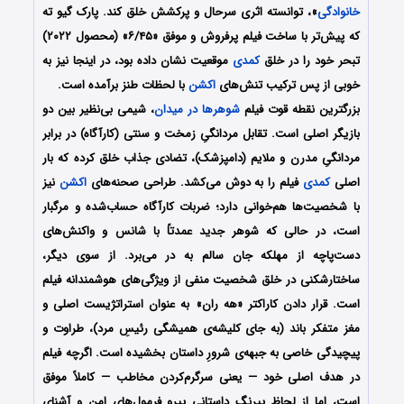
خانوادگی
»، توانسته اثری سرحال و پرکشش خلق کند. پارک گیو ته
که پیش‌تر با ساخت فیلم پرفروش و موفق «۶/۴۵» (محصول ۲۰۲۲)
تبحر خود را در خلق
کمدی
موقعیت نشان داده بود، در اینجا نیز به
خوبی از پس ترکیب تنش‌های
اکشن
با لحظات طنز برآمده است.
بزرگترین نقطه قوت فیلم
شوهرها در میدان
، شیمی بی‌نظیر بین دو
بازیگر اصلی است. تقابل مردانگیِ زمخت و سنتی (کارآگاه) در برابر
مردانگیِ مدرن و ملایم (دامپزشک)، تضادی جذاب خلق کرده که بار
اصلی
کمدی
فیلم را به دوش می‌کشد. طراحی صحنه‌های
اکشن
نیز
با شخصیت‌ها هم‌خوانی دارد؛ ضربات کارآگاه حساب‌شده و مرگبار
است، در حالی که شوهر جدید عمدتاً با شانس و واکنش‌های
دست‌پاچه از مهلکه جان سالم به در می‌برد. از سوی دیگر،
ساختارشکنی در خلق شخصیت منفی از ویژگی‌های هوشمندانه فیلم
است. قرار دادن کاراکتر «هه ران» به عنوان استراتژیست اصلی و
مغز متفکر باند (به جای کلیشه‌ی همیشگی رئیسِ مرد)، طراوت و
پیچیدگی خاصی به جبهه‌ی شرورِ داستان بخشیده است. اگرچه فیلم
در هدف اصلی خود — یعنی سرگرم‌کردن مخاطب — کاملاً موفق
است، اما از لحاظ پیرنگ داستانی پیرو فرمول‌های امن و آشنای