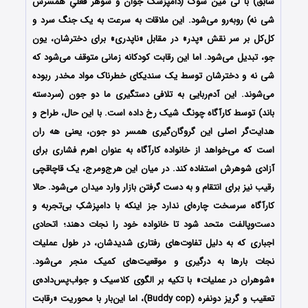
سابق) با لی مین سوک (دامپزشک جوان و شوهر فعلیِ همسرش
شی نه) روبه‌رو می‌شود. این ملاقات به سرعت به یک جنگ سرد و
کل‌کل بر سر نقش «پدر» در مقابل «ناپدری» برای دخترشان، یون
جو، تبدیل می‌شود. اما این رقابت کودکانه زمانی متوقف می‌شود که
شی نه و دخترشان توسط یک سندیکای خطرناک مواد مخدر ربوده
می‌شوند. این آدم‌ربایی به تلافی دستگیری ما دو جون (سردسته
باند) توسط کارآگاه چونگ شیک رخ داده است. با این حال، طراح و
هدایت‌گر اصلی این گروگان‌گیری همسر دو جون، یعنی هه ران
است که می‌خواهد از خانواده کارآگاه به عنوان اهرم فشاری برای
آزادی شوهرش استفاده کند. در میان این هرج‌ومرج، یک قاچاقچی
رقیب نیز برای انتقام و به دست گرفتن بازار وارد میدان می‌شود. حالا
کارآگاه سرسخت چاره‌ای ندارد جز اینکه با دامپزشکِ بی‌تجربه و
دست‌وپالفت متحد شود تا خانواده خود را نجات دهند؛ اتحادی
اجباری که به دلیل تفاوت‌های رفتاری شدیدشان، در طول عملیات
نجات بارها به درگیری و موقعیت‌های کمیک منجر می‌شود.
«شوهران در عملیات» با تکیه بر الگوی کلاسیک و جواب‌پس‌داده‌ی
تعقیب و گریز دونفره (Buddy cop)، اما این‌بار با محوریت «رقابت