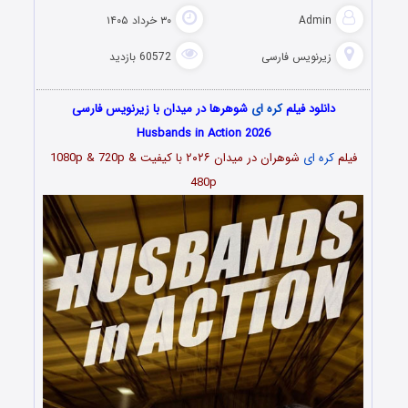
Admin
۳۰ خرداد ۱۴۰۵
زیرنویس فارسی
60572 بازدید
دانلود فیلم
کره ای
شوهرها در میدان با زیرنویس فارسی
Husbands in Action 2026
فیلم
کره ای
شوهران در میدان
۲۰۲۶
با کیفیت 1080p & 720p &
480p