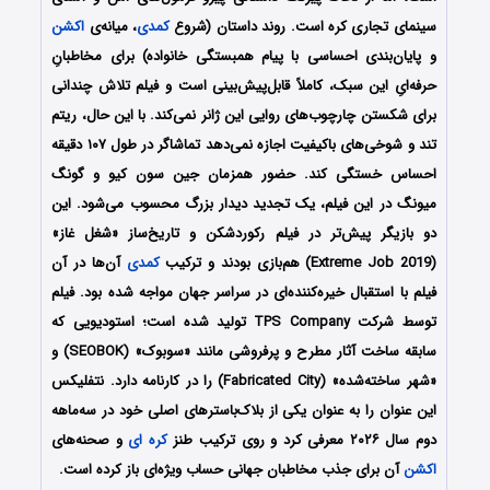
سینمای تجاری کره است. روند داستان (شروع
کمدی
، میانه‌ی
اکشن
و پایان‌بندی احساسی با پیام همبستگی خانواده) برای مخاطبانِ
حرفه‌ایِ این سبک، کاملاً قابل‌پیش‌بینی است و فیلم تلاش چندانی
برای شکستن چارچوب‌های روایی این ژانر نمی‌کند. با این حال، ریتم
تند و شوخی‌های باکیفیت اجازه نمی‌دهد تماشاگر در طول ۱۰۷ دقیقه
احساس خستگی کند. حضور همزمان جین سون کیو و گونگ
میونگ در این فیلم، یک تجدید دیدار بزرگ محسوب می‌شود. این
دو بازیگر پیش‌تر در فیلم رکوردشکن و تاریخ‌ساز «شغل غاز»
(Extreme Job 2019) هم‌بازی بودند و ترکیب
کمدی
آن‌ها در آن
فیلم با استقبال خیره‌کننده‌ای در سراسر جهان مواجه شده بود. فیلم
توسط شرکت TPS Company تولید شده است؛ استودیویی که
سابقه ساخت آثار مطرح و پرفروشی مانند «سوبوک» (SEOBOK) و
«شهر ساخته‌شده» (Fabricated City) را در کارنامه دارد. نتفلیکس
این عنوان را به عنوان یکی از بلاک‌باسترهای اصلی خود در سه‌ماهه
دوم سال ۲۰۲۶ معرفی کرد و روی ترکیب طنز
کره ای
و صحنه‌های
اکشن
آن برای جذب مخاطبان جهانی حساب ویژه‌ای باز کرده است.