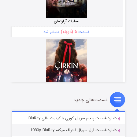
عملیات آپارتمان
5 (دوبله)
قسمت
منتشر شد
قسمت‌های جدید
سریال زشت
2 (زیرنویس)
قسمت
منتشر شد
دانلود قسمت پنجم سریال کوری با کیفیت عالی BluRay
دانلود قسمت اول سریال اعتراف میکنم 1080p BluRay