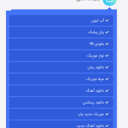
مردگان متحرک: شهر مرده ۳
۲ (زیرنویس)
قسمت
منتشر شد
آپ تیون
پنل پیامک
ملودی 98
نواز موزیک
دانلود رمان
میفا موزیک
شکست استوارت در نجات جهان
دانلود آهنگ
۷ (زیرنویس)
قسمت
منتشر شد
دانلود ریمکس
موزیک جدید پاپ
دانلود آهنگ جدید