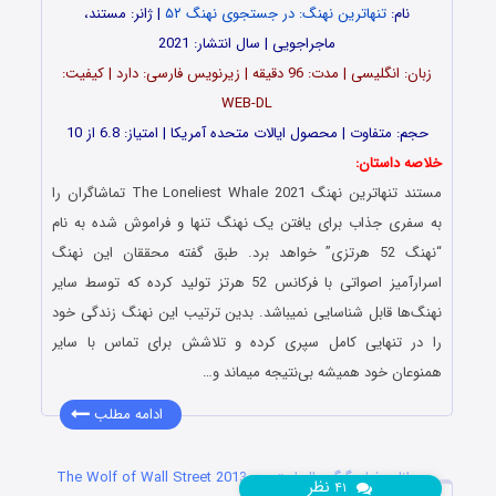
نام:
تنهاترین نهنگ: در جستجوی نهنگ ۵۲
| ژانر: مستند،
ماجراجویی | سال انتشار: 2021
زبان: انگلیسی | مدت: 96 دقیقه | زیرنویس فارسی: دارد | کیفیت:
WEB-DL
حجم: متفاوت | محصول ایالات متحده آمریکا | امتیاز: 6.8 از 10
خلاصه داستان:
مستند تنهاترین نهنگ The Loneliest Whale 2021 تماشاگران را
به سفری جذاب برای یافتن یک نهنگ تنها و فراموش شده به نام
“نهنگ 52 هرتزی” خواهد برد. طبق گفته محققان این نهنگ
اسرارآمیز اصواتی با فرکانس 52 هرتز تولید کرده که توسط سایر
نهنگ‌ها قابل شناسایی نمیباشد. بدین ترتیب این نهنگ زندگی خود
را در تنهایی کامل سپری کرده و تلاشش برای تماس با سایر
همنوعان خود همیشه بی‌نتیجه میماند و…
ادامه مطلب
دانلود فیلم گرگ وال استریت The Wolf of Wall Street 2013
نظر
۴۱