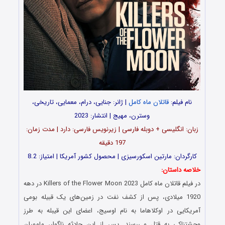
نام فیلم:
قاتلان ماه کامل
| ژانر: جنایی، درام، معمایی، تاریخی،
وسترن، مهیج | انتشار: 2023
زبان: انگلیسی + دوبله فارسی | زیرنویس فارسی: دارد | مدت زمان:
197 دقیقه
کارگردان: مارتین اسکورسیزی | محصول کشور آمریکا | امتیاز: 8.2
خلاصه داستان:
در فیلم
قاتلان ماه کامل
Killers of the Flower Moon 2023 در دهه
1920 میلادی، پس از کشف نفت در زمین‌های یک قبیله بومی
آمریکایی در اوکلاهاما به نام اوسیج‌، اعضای این قیبله به طرز
وحشتناکی به قتل می‌رسند. پس از این حادثه ناگوار، ماموران