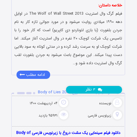
خلاصه داستان:
فیلم گرگ وال استریت The Wolf of Wall Street 2013 در اوایل
دهه ۱۹۹۰ میلادی روایت میشود و در مورد جوانی تازه کار به نام
جردن بلفورت (با بازی لئوناردو دی کاپریو) است که کار خود را با
تاسیس یک شرکت کوچک ۲۰ نفره در وال استریت آغاز میکند. اما
شرکت کوچک او به سرعت رشد کرده و در مدتی کوتاه به سود بالایی
دست پیدا میکند. این موضوع باعث میشود به جردن بلفورت لقب
گرگ وال استریت داده شود و…
ادامه مطلب
نظر
۳
دانلود فیلم یک مشت دروغ Body of Lies 2008
نویسنده
۰۴ اردیبهشت ۱۴۰۰
زیرنویس فارسی
۹۵۹۳۱ بازدید
دانلود فیلم سینمایی یک مشت دروغ با زیرنویس فارسی Body of