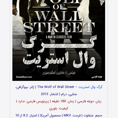
گرگ وال استریت
– The Wolf of Wall Street | ژانر: بیوگرافی،
جنایی، درام | انتشار: 2013
زبان: دوبله فارسی | زمان: 180 دقیقه | زیرنویس فارسی: ندارد |
کیفیت: بلوری
حجم: متفاوت | فرمت: MKV | محصول آمریکا | امتیاز: 8.2 از 10