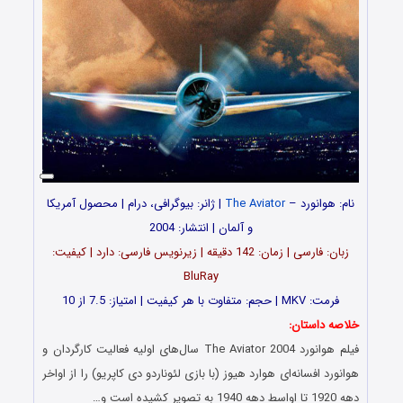
نام: هوانورد –
The Aviator
| ژانر: بیوگرافی، درام | محصول آمریکا
و آلمان | انتشار: 2004
زبان: فارسی | زمان: 142 دقیقه | زیرنویس فارسی: دارد | کیفیت:
BluRay
فرمت: MKV | حجم: متفاوت با هر کیفیت | امتیاز: 7.5 از 10
خلاصه داستان:
فیلم هوانورد The Aviator 2004 سال‌های اولیه فعالیت کارگردان و
هوانورد افسانه‌ای هوارد هیوز (با بازی لئوناردو دی کاپریو) را از اواخر
دهه 1920 تا اواسط دهه 1940 به تصویر کشیده است و…