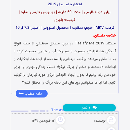
انتشار فیلم: سال 2019
زبان: دوبله فارسی | مدت: 60 دقیقه | زیرنویس فارسی: ندارد |
کیفیت: بلوری
فرمت: MKV | حجم: متفاوت | محصول اسلوونی | امتیاز: 7.2 از 10
خلاصه داستان:
مستند Teslafy Me 2019 در مورد مسائل مختلفی از جمله انواع
آلودگی ها، افزایش جمعیت و تغییرات آب و هوایی صحبت کرده و
به ما نشان میدهد چگونه میتوانیم با استفاده از ایده ها، ابتکارات و
ابداعات دانشمند و مخترع بزرگ نیکولا تسلا، زندگی بهتری را برای
خودمان رقم بزنیم تا بدون ایجاد آلودگی انرژی مورد نیازمان را تولید
کنیم. اما آیا ما میتوانیم رویاهای این نابغه بزرگ را محقق کنیم؟
ادامه مطلب
نظر
۱
دانلود فیلم هوانورد The Aviator 2004
نویسنده
۱۲ فروردین ۱۳۹۹