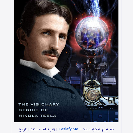
نام فیلم: نیکولا تسلا –
Teslafy Me
| ژانر فیلم: مستند | تاریخ