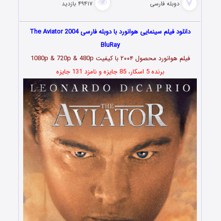
دوبله فارسی
۴۹۴۱۷ بازدید
دانلود فیلم سینمایی هوانورد با دوبله فارسی The Aviator 2004
BluRay
فیلم هوانورد محصول ۲۰۰۴ با کیفیت 1080p & 720p & 480p
برنده 5 اسکار، 85 جایزه و نامزد 131 جایزه