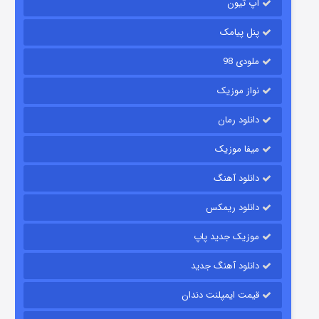
آپ تیون
۶ (زیرنویس)
قسمت
منتشر شد
پنل پیامک
ملودی 98
نواز موزیک
دانلود رمان
میفا موزیک
رویایی برای تو
دانلود آهنگ
۱۵ (دوبله)
قسمت
منتشر شد
دانلود ریمکس
موزیک جدید پاپ
دانلود آهنگ جدید
قیمت ایمپلنت دندان