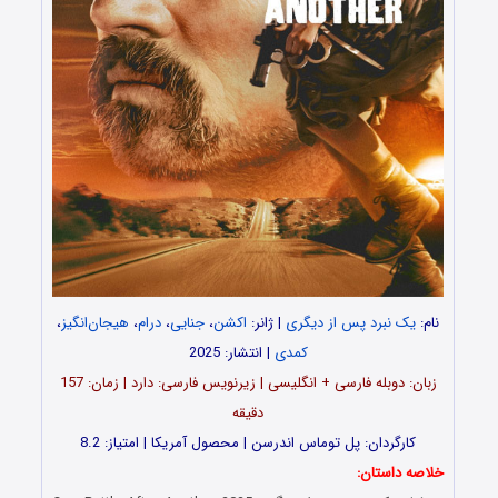
نام:
یک نبرد پس از دیگری
| ژانر:
اکشن
،
جنایی
،
درام
،
هیجان‌انگیز
،
کمدی
| انتشار: 2025
زبان: دوبله فارسی + انگلیسی | زیرنویس فارسی: دارد | زمان: 157
دقیقه
کارگردان: پل توماس اندرسن | محصول آمریکا | امتیاز: 8.2
خلاصه داستان: