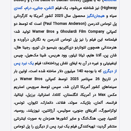
Another
) که با عناوین (The Battle of Baktan Cross) و (Desert
Highway) نیز شناخته می‌شود، یک فیلم
اکشن
،
جنایی
،
درام
،
کمدی
سیاه و
هیجان‌انگیز
محصول سال 2025 کشور آمریکا به کارگردانی
پل توماس اندرسن (Paul Thomas Anderson) است که توسط دو
کمپانی‌ Ghoulardi Film Company و Warner Bros تولید شد؛
فیلمنامه این فیلم را نیز پل توماس اندرسن به نگارش درآورده و
هنرمندانی همچون لئوناردو دی‌کاپریو، بنیسیو دل تورو، رجینا هال،
شان پن، آلانا هایم، تیانا تیلور، وود هریس، شینا مک‌هیل، چیس
اینفینیتی و غیره در آن به ایفای نقش پرداخته‌اند؛ فیلم
یک نبرد پس
از دیگری
که با بودجه 140 میلیون دلار ساخته شده است، اولین بار
در تاریخ 26 سپتامبر 2025 توسط کمپانی Warner Bros در
سینماهای کشور آمریکا اکران شد، سپس توسط سرویس استریم
مکس Max در آمریکا، انگلستان، کانادا، استرالیا، برزیل، ایتالیا،
فرانسه، آلمان، بلژیک، سوئد، فنلاند، دانمارک، تایوان، تونس،
لوکزامبورگ، آفریقای جنوبی، سوئیس، آرژانتین، نیوزیلند، روسیه،
کلمبیا، چین، هنگ‌کنگ و سایر کشورها همزمان به صورت اینترنتی
منتشر گردید؛ تهیه‌کنندگی فیلم یک نبرد پس از دیگری را پل توماس