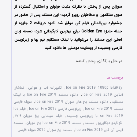
سوزان پس از پخش با نظرات مثبت فراوان و استقبال گسترده از
سوی منتقدین و مخاطبان روبرو گردید؛ این مستند پس از حضور در
جشنواره‌ بین‌المللی‌ فیلم کن موفق شد نامزد دریافت 2 جایزه از
جمله جایزه Golden Eye برای بهترین کارگردانی شود؛ نسخه زبان
اصلی این مستند را می‌توانید با لینک مستقیم نیم بها و زیرنویس
فارسی چسبیده از وبسایت دوستی ها دانلود کنید.
در حال بارگذاری پخش کننده...
برچسب ها
Ice on Fire 2019 1080p BluRay
,
تغییرات آب و هوایی
,
تماشای
آنلاین Ice on Fire 2019
,
دانلود مستند Ice on Fire 2019 با لینک
مستقیم
,
دانلود مستند یخ‌‌ های سوزان Ice on Fire 2019
,
دوبله فارسی
مستند Ice on Fire 2019
,
زیرنویس فارسی Ice on Fire 2019
,
فیلم Ice
on Fire 2019 با زیرنویس چسبیده
,
فیلم سینمایی یخ‌‌ سوزان ۲۰۱۹
,
لئوناردو دیکاپریو
,
مستند
,
مستند Ice on Fire 2019 یخ‌‌ سوزان
,
مستند
آیس آن فایر Ice on Fire 2019
,
مستند یخ‌‌ سوزان 2019 دوبله فارسی