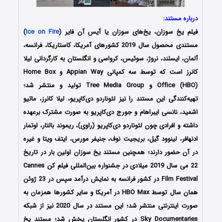
درباره مستند:
فیلم یخ‌‌ سوزان، یخ‌‌های سوزان یا آیس آن فایر (
Ice on Fire
)
مستندی محصول سال 2019 کشورهای آمریکا، کاستاریکا، فرانسه،
آلمان، ایسلند، نروژ، سوئیس، کرواسی و انگلستان به کارگردانی لیلا
کانرز است که توسط سه کمپانی Appian Way و Home Box
Office (HBO) و Tree Media Group تولید و منتشر شد؛
تهیه‌کنندگی این مستند را نیز لئوناردو دی‌کاپریو، لیلا کانرز، ماتیو
اشمید، نانسی ایبراهام و جورج دی‌کاپریو به صورت مشترک برعهده
داشته‌ و افرادی چون لئوناردو دی‌کاپریو (راوی)، ریموند بالتار، اوتمار
ادنهافر، لینوود گیل، بریجیت نوف، جنیفر مورس، ایتف ویتا و غیره
در آن حضور دارند؛ همچنین مستند یخ‌‌ سوزان اولین بار در تاریخ
22 می سال 2019 میلادی در جشنواره بین‌المللی فیلم کن Cannes
Film Festival در کشور فرانسه به نمایش درآمد سپس در 23 ژوئن
همان سال توسط HBO Max در آمریکا و سایر کشورها همزمان به
صورت اینترنتی منتشر شد؛ این مستند در سال 2020 نیز از شبکه
Sky Documentaries در کشور انگلستان پخش شد؛ مستند یخ