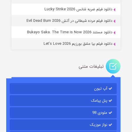
جادوگری در مغولستان
دانلود فیلم ضربه شانس Lucky Strike 2026
۱۴ (زیرنویس)
قسمت
منتشر شد
دانلود فیلم مرده شیطانی در آتش Evil Dead Burn 2026
دانلود مستند Bukayo Saka: The Time is Now 2026
دانلود فیلم بیا عشق بورزیم Let’s Love 2026
تبلیغات متنی
باب اسفنجی فصل ۱۷
آپ تیون
۶ (زیرنویس)
قسمت
منتشر شد
پنل پیامک
ملودی 98
نواز موزیک