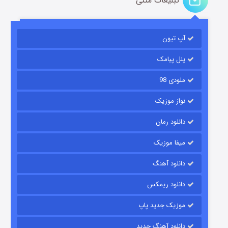
تبلیغات متنی
باب اسفنجی فصل ۱۷
آپ تیون
۶ (زیرنویس)
قسمت
منتشر شد
پنل پیامک
ملودی 98
نواز موزیک
دانلود رمان
میفا موزیک
رویایی برای تو
دانلود آهنگ
۱۵ (دوبله)
قسمت
منتشر شد
دانلود ریمکس
موزیک جدید پاپ
دانلود آهنگ جدید