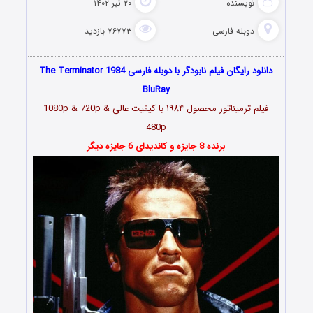
نویسنده
۲۰ تیر ۱۴۰۲
دوبله فارسی
۷۶۷۷۳ بازدید
دانلود رایگان فیلم نابودگر با دوبله فارسی The Terminator 1984
BluRay
فیلم ترمیناتور محصول
۱۹۸۴
با کیفیت عالی 1080p & 720p &
480p
برنده 8 جایزه و کاندیدای 6 جایزه دیگر