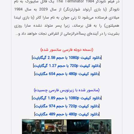
در فیلم نابودگر The Terminator 1984 یک قاتل سایبورگ به نام
نابودگر (با بازی آرنولد شوارتزنگر) از سال 2029 به سال 1984
میلادی فرستاده می‌شود تا زنی جوان به نام سارا کانر (با بازی لیندا
همیلتون) را به قتل برساند، زیرا پسر متولد نشده سارا روزی
بشریت را در آینده‌ای پساآخرالزمانی از انقراض نجات خواهد داد و…
(نسخه دوبله فارسی سانسور شده)
[
دانلود کیفیت 1080p با حجم 2.58 گیگابایت
]
[
دانلود کیفیت 720p با حجم 1.27 گیگابایت
]
[
دانلود کیفیت 480p با حجم 654 مگابایت
]
(سانسور شده با زیرنویس فارسی چسبیده)
[
دانلود کیفیت 1080p با حجم 1.89 گیگابایت
]
[
دانلود کیفیت 720p با حجم 974 مگابایت
]
[
دانلود کیفیت 480p با حجم 489 مگابایت
]