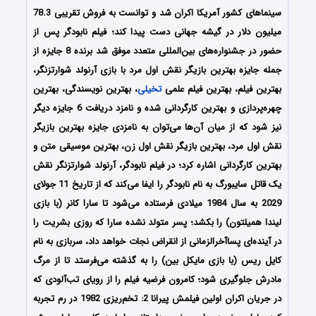
سینماهای کشور آمریکا اکران شد و توانست به فروش تقریبی 78.3
میلیون دلار در گیشه جهانی دست پیدا کند؛ فیلم نابودگر پس از
حضور در جشنواره‌های بین‌المللی متعدد موفق شد برنده 8 جایزه از
جمله جایزه بهترین بازیگر نقش اول مرد با بازی آرنولد شوارتزنگر،
بهترین فیلم، بهترین فیلم علمی
تخیلی
، بهترین نویسندگی، بهترین
چهره‌پردازی و بهترین کارگردانی شده و نامزد دریافت 6 جایزه دیگر
نیز شود که از میان آن‌ها می‌توان به نامزدی جایزه بهترین بازیگر
نقش اول مرد، بهترین بازیگر نقش اول زن، بهترین موسیقی متن و
بهترین کارگردانی اشاره کرد؛ در فیلم نابودگر، آرنولد شوارتزنگر نقش
یک قاتل سایبورگ به‌ نام نابودگر را ایفا می‌کند که از تاریخ 11 جولای
2029 به سال 1984 میلادی فرستاده می‌شود تا سارا کانر (با بازی
لیندا همیلتون) را بکشد؛ پسر متولد نشده سارا که روزی بشریت را
در آینده‌ای پساآخرالزمانی از انقراض نجات خواهد داد، سربازی به‌ نام
کایل ریس (با بازی مایکل بین) را به گذشته می‌فرستد تا از مرگ
مادرش جلوگیری شود؛ کامرون فرضیه فیلم را از رویای تب‌آلودی که
در جریان اکران اولین فیلمش پیرانا 2: تخم‌ریزی 1982 در رم تجربه