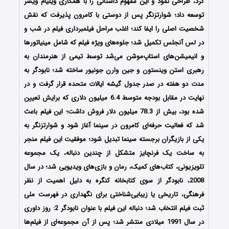
کرد، طراحی نمود و این مفهوم داستانی را با همکاری ویلیام ویشر
توسعه داد؛ شوارتزنگر پس از دوستی با کامرون پذیرفت که نقش
شخصیت اصلی را ایفا کند؛ اغلب مراحل فیلمبرداری فیلم در شب و
در لس آنجلس تکمیل شد؛ جلوه‌های ویژه فیلم که شامل مینیاتورها
و انیمیشن‌های استاپ‌موشن می‌شد توسط تیمی از هنرمندان به
رهبری استن وینستون و جین وارن جونیور ساخته شد؛ نابودگر به‌
مدت دو هفته در صدر جدول گیشه ایالات متحده قرار گرفت و در
نهایت در مقابل بودجه متوسط 6.4 میلیون دلاری که برایش تعیین
شده بود، بیش از 78.3 میلیون دلار فروش داشت؛ این فیلم باعث
شد که فعالیت حرفه‌ای کامرون در سینما آغاز شود و شوارتزنگر به
یکی از بازیگران برجسته سینما تبدیل شود؛ موفقیت این فیلم منجر
به ساخت یک فرنچایز متشکل از چندین دنباله، یک مجموعه
تلویزیونی، کتاب‌های کمیک، رمان و بازی‌های ویدیویی شد؛ در سال
2008، نابودگر از سوی کتابخانه کنگره به‌ دلیل اهمیت از نظر
فرهنگی، تاریخی یا زیبایی‌شناختی برای نگهداری در فهرست ملی
ثبت فیلم انتخاب شد؛ دنباله این فیلم با عنوان نابودگر 2: روز داوری
در سال 1991 میلادی منتشر شد؛ پس از آن مجموعه‌ای از فیلم‌ها