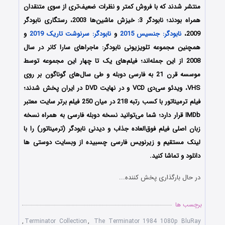
منتشر شدند که با فروش کمتر و نظرات ضعیف‌تری از سوی متنقدان
همراه بودند؛ نابودگر 3: خیزش ماشین‌ها 2003، رستگاری نابودگر
2009،
نابودگر: جنسیس 2015
و
نابودگر: سرنوشت تاریک 2019
و
همچنین مجموعه تلویزیونی نابودگر: ماجراهای سارا کانر در سال
2008 از این جمله‌اند؛ فیلم‌های یک تا چهار این مجموعه توسط
موسسه قرن 21 به فارسی دوبله و طی سال‌های گوناگون بر روی
VHS، ویدئو سی‌دی VCD و در نهایت DVD در ایران پخش شدند؛
فیلم ترمیناتور با کسب رتبه 218 در میان 250 فیلم برتر سایت معتبر
IMDb قرار دارد؛ شما می‌توانید نسخه دوبله فارسی به همراه نسخه
زبان اصلی فیلم فوق‌العاده جذاب و دیدنی نابودگر (ترمیناتور) را با
‌لینک مستقیم و زیرنویس فارسی چسبیده از وبسایت دوستی ها
دانلود و تماشا کنید.
در حال بارگذاری پخش کننده...
برچسب ها
,
Terminator Collection
,
The Terminator 1984 1080p BluRay