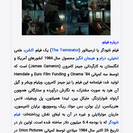
درباره فیلم:
فیلم نابودگر یا ترمیناتور (
The Terminator
) یک فیلم
اکشن
، علمی
تخیلی
،
درام
و
هیجان انگیز
محصول سال 1984 کشورهای آمریکا و
انگلستان به کارگردانی جیمز کامرون (James Cameron) است که
توسط سه کمپانی‌ Cinema ’84 و Euro Film Funding و Hemdale
تولید شد؛ فیلمنامه این فیلم را نیز جیمز کامرون، ویلیام ویشر و گیل
آن هرد به صورت مشترک، به نگارش درآورده و ستارگانی همچون
آرنولد شوارتزنگر، مایکل بین، لیندا همیلتون، پل وینفیلد، لانس
هنریکسن، ارل بوئن، بس موتا، ریک روسوویچ، برایان تامپسون،
ماریان مولرلایلی و غیره در آن به ایفای نقش پرداخته‌اند؛
فیلم
نابودگر
که با بودجه 6.4 میلیون دلار ساخته شده است، اولین بار در
تاریخ 26 اکتبر سال 1984 میلادی توسط کمپانی Orion Pictures در