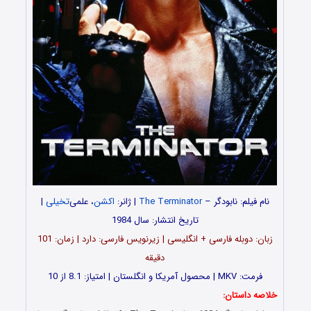
نام فیلم: نابودگر –
The Terminator
| ژانر:
اکشن
، علمی‌
تخیلی
|
تاریخ انتشار: سال 1984
زبان: دوبله فارسی + انگلیسی | زیرنویس فارسی: دارد | زمان: 101
دقیقه
فرمت: MKV | محصول آمریکا و انگلستان | امتیاز: 8.1 از 10
خلاصه داستان: