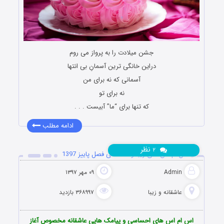
جشن میلادت را به پرواز می روم
دراین خانگی ترین آسمانِ بی انتها
آسمانی که نه برای من
نه برای تو
که تنها برای “ما” آبیست . . .
ادامه مطلب
نظر
۲
اس ام اس های زیبا و احساسی فصل پاییز 1397
Admin
۰۹ مهر ۱۳۹۷
عاشقانه و زیبا
۳۶۸۹۹۷ بازدید
اس ام اس های احساسی و پیامک هایی عاشقانه مخصوص آغاز