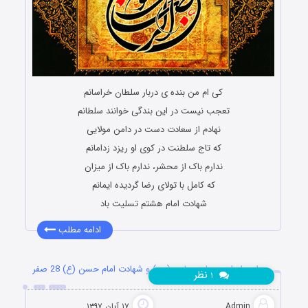
کی ام من بنده ی دربار سلطان خراسانم
تعجب نیست در این بندگی خوانند سلطانم
نهادم از سعادت دست در دامن مولایی
که تاج سلطنت در کوی او ریزد زدامانم
ندارم باک از محشر، ندارم باک از میزان
که کامل با تولای رضا گردیده ایمانم
شهادت امام هشتم تسلیت باد
ادامه مطلب
اس ام اس رحلت پیامبر (ص) و شهادت امام حسن (ع) 28 صفر
نظر
۱
Admin
۱۷ آبان ۱۳۹۷