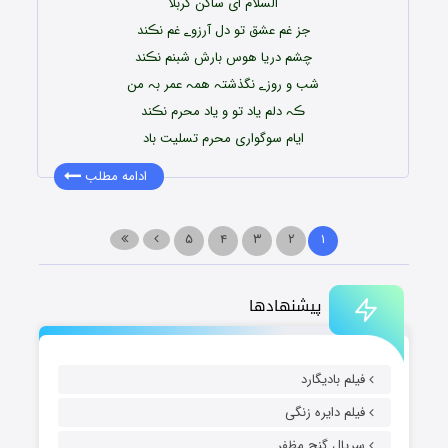
السلام ای ساکن کربلا
جز غم عشق تو دل آرزوے غم نڪند
چشم دریا هوس بارش شبنم نڪند
شب و روزے نگذشتہ همہ عمر بہ من
ڪہ دلم یاد تو و یاد محرم نڪند
ایام سوگواری محرم تسلیت باد
ادامه مطلب
۵
۴
۳
۲
۱
پیشنهادها
فیلم بادیگارد
فیلم دایره زنگی
سریال گنج مظفر