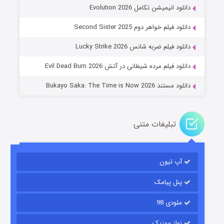
دانلود انیمیشن تکامل Evolution 2026
جادوگری در مغولستان
دانلود فیلم خواهر دوم Second Sister 2025
۱۴ (زیرنویس)
قسمت
منتشر شد
دانلود فیلم ضربه شانس Lucky Strike 2026
دانلود فیلم مرده شیطانی در آتش Evil Dead Burn 2026
دانلود مستند Bukayo Saka: The Time is Now 2026
تبلیغات متنی
باب اسفنجی فصل ۱۷
آپ تیون
۶ (زیرنویس)
قسمت
منتشر شد
پنل پیامک
ملودی 98
نواز موزیک