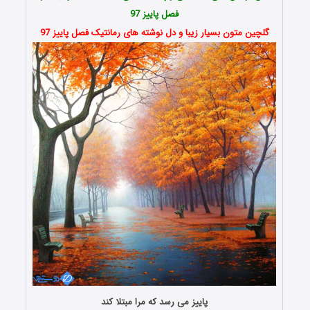
فصل
پاییز
97
گلچین متون بسیار زیبا و دل نوشته های رمانتیک فصل پاییز 97
پاییز می رسد که مرا مبتلا کند