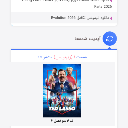
دانلود مستند قطعات تریلر یانگ فارتز Young Farts Trailer
Parts 2026
دانلود انیمیشن تکامل Evolution 2026
آپدیت شده‌ها
۱ (زیرنویس)
قسمت
منتشر شد
تد لاسو فصل ۴