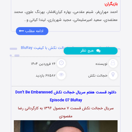
بازیگران:
احمد مهران‌فر، شبنم مقدمی، بهاره کیان‌افشار، بهرنگ علوی، محمد
معتضدی، سعید امیرسلیمانی، مجید شهریاری، لیندا کیانی و…
ادامه مطلب
دانلود قسمت هفتم سریال خجالت نکش با کیفیت BluRay
نظر
هیچ
نویسنده
۲۶ فروردین ۱۴۰۴
خجالت نکش
۶۷۵۸۲ بازدید
دانلود قسمت هفتم سریال خجالت نکش Don’t Be Embarassed
Episode 07 BluRay
سریال خجالت نکش قسمت ۷ محصول ۱۳۹۶ به کارگردانی رضا
مقصودی