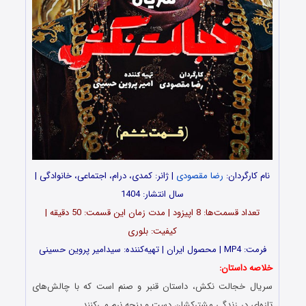
نام کارگردان:
رضا مقصودی
| ژانر: کمدی، درام، اجتماعی، خانوادگی |
سال انتشار: 1404
تعداد قسمت‌ها: 8 اپیزود | مدت زمان این قسمت: 50 دقیقه |
کیفیت: بلوری
فرمت: MP4 | محصول ایران | تهیه‌کننده: سیدامیر پروین حسینی
خلاصه داستان:
سریال خجالت نکش، داستان قنبر و صنم است که با چالش‌های
تازه‌ای در زندگی مشترکشان دست و پنجه نرم می‌کنند…