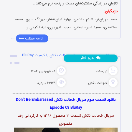
تازه‌ای در زندگی مشترکشان دست و پنجه نرم می‌کنند…
بازیگران:
احمد مهران‌فر، شبنم مقدمی، بهاره کیان‌افشار، بهرنگ علوی، محمد
معتضدی، سعید امیرسلیمانی، مجید شهریاری، لیندا کیانی و…
ادامه مطلب
دانلود قسمت سوم سریال خجالت نکش با کیفیت BluRay
نظر
هیچ
نویسنده
۰۸ فروردین ۱۴۰۴
خجالت نکش
۶۲۹۷۹ بازدید
دانلود قسمت سوم سریال خجالت نکش Don’t Be Embarassed
Episode 03 BluRay
سریال خجالت نکش قسمت ۳ محصول ۱۳۹۶ به کارگردانی رضا
مقصودی