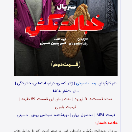
نام کارگردان:
رضا مقصودی
| ژانر: کمدی، درام، اجتماعی، خانوادگی |
سال انتشار: 1404
تعداد قسمت‌ها: 8 اپیزود | مدت زمان این قسمت: 59 دقیقه |
کیفیت: بلوری
فرمت: MP4 | محصول ایران | تهیه‌کننده: سیدامیر پروین حسینی
خلاصه داستان:
سریال خجالت نکش، داستان قنبر و صنم است که با چالش‌های