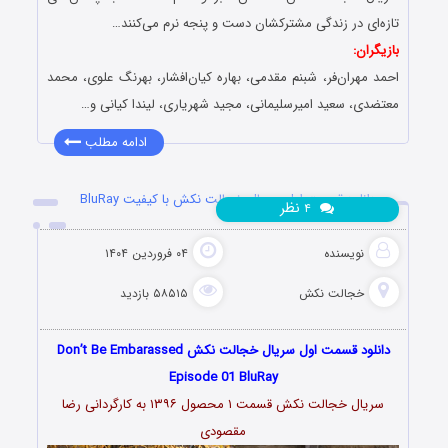
تازه‌ای در زندگی مشترکشان دست و پنجه نرم می‌کنند…
بازیگران:
احمد مهران‌فر، شبنم مقدمی، بهاره کیان‌افشار، بهرنگ علوی، محمد
معتضدی، سعید امیرسلیمانی، مجید شهریاری، لیندا کیانی و…
ادامه مطلب
دانلود قسمت اول سریال خجالت نکش با کیفیت BluRay
نظر
۴
نویسنده
۰۴ فروردین ۱۴۰۴
خجالت نکش
۵۸۵۱۵ بازدید
دانلود قسمت اول سریال خجالت نکش Don’t Be Embarassed
Episode 01 BluRay
سریال خجالت نکش قسمت ۱ محصول ۱۳۹۶ به کارگردانی رضا
مقصودی