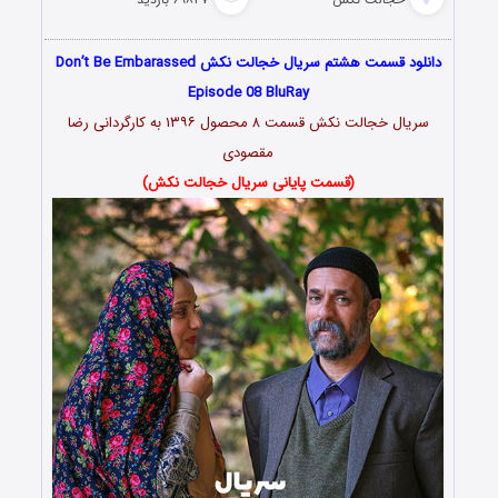
دانلود قسمت هشتم سریال خجالت نکش Don’t Be Embarassed
Episode 08 BluRay
سریال خجالت نکش قسمت ۸ محصول ۱۳۹۶ به کارگردانی رضا
مقصودی
(قسمت پایانی سریال خجالت نکش)