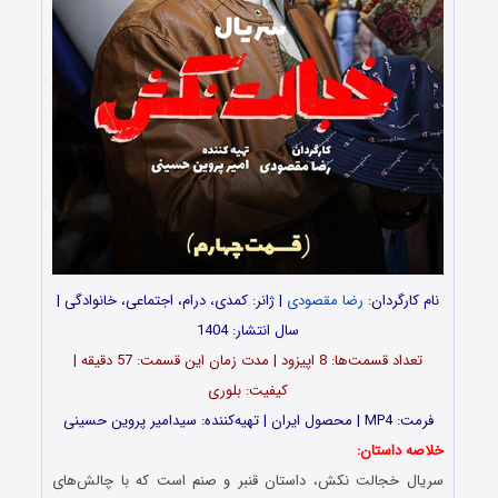
نام کارگردان:
رضا مقصودی
| ژانر: کمدی، درام، اجتماعی، خانوادگی |
سال انتشار: 1404
تعداد قسمت‌ها: 8 اپیزود | مدت زمان این قسمت: 57 دقیقه |
کیفیت: بلوری
فرمت: MP4 | محصول ایران | تهیه‌کننده: سیدامیر پروین حسینی
خلاصه داستان:
سریال خجالت نکش، داستان قنبر و صنم است که با چالش‌های