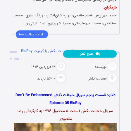
بازیگران:
احمد مهران‌فر، شبنم مقدمی، بهاره کیان‌افشار، بهرنگ علوی، محمد
معتضدی، سعید امیرسلیمانی، مجید شهریاری، لیندا کیانی و…
ادامه مطلب
دانلود قسمت پنجم سریال خجالت نکش با کیفیت BluRay
نظر
هیچ
نویسنده
۱۲ فروردین ۱۴۰۴
خجالت نکش
۵۶۰۱۰ بازدید
دانلود قسمت پنجم سریال خجالت نکش Don’t Be Embarassed
Episode 05 BluRay
سریال خجالت نکش قسمت ۵ محصول ۱۳۹۶ به کارگردانی رضا
مقصودی