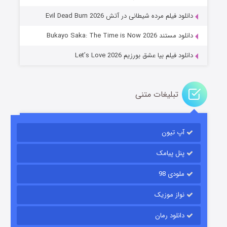
۱۴ (زیرنویس)
قسمت
منتشر شد
دانلود فیلم مرده شیطانی در آتش Evil Dead Burn 2026
دانلود مستند Bukayo Saka: The Time is Now 2026
دانلود فیلم بیا عشق بورزیم Let’s Love 2026
تبلیغات متنی
باب اسفنجی فصل ۱۷
آپ تیون
۶ (زیرنویس)
قسمت
منتشر شد
پنل پیامک
ملودی 98
نواز موزیک
دانلود رمان