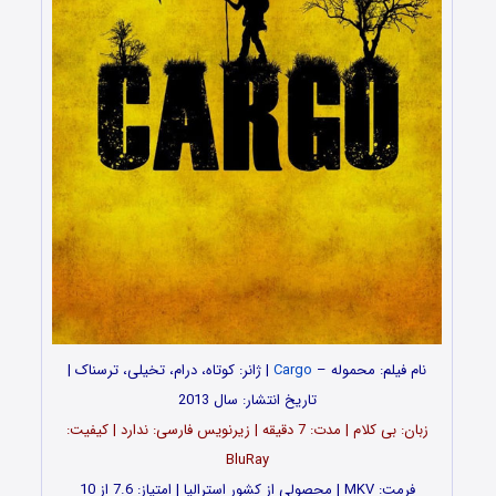
نام فیلم: محموله –
Cargo
| ژانر: کوتاه، درام، تخیلی، ترسناک |
تاریخ انتشار: سال 2013
زبان: بی کلام | مدت: 7 دقیقه | زیرنویس فارسی: ندارد | کیفیت:
BluRay
فرمت: MKV | محصولی از کشور استرالیا | امتیاز: 7.6 از 10