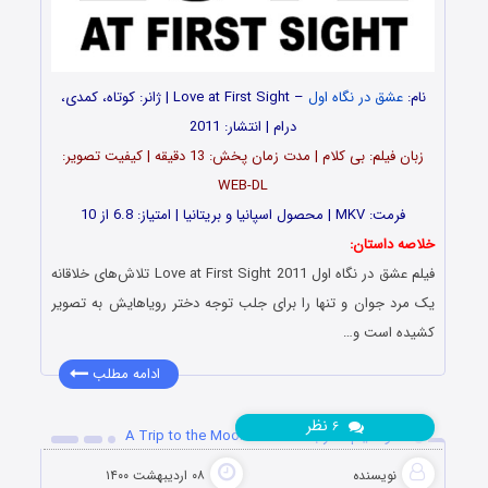
نام:
عشق در نگاه اول
– Love at First Sight | ژانر: کوتاه، کمدی،
درام | انتشار: 2011
زبان فیلم: بی کلام | مدت زمان پخش: 13 دقیقه | کیفیت تصویر:
WEB-DL
فرمت: MKV | محصول اسپانیا و بریتانیا | امتیاز: 6.8 از 10
خلاصه داستان:
فیلم عشق در نگاه اول Love at First Sight 2011 تلاش‌های خلاقانه
یک مرد جوان و تنها را برای جلب توجه دختر رویاهایش به تصویر
کشیده است و…
ادامه مطلب
نظر
۶
دانلود فیلم سفر به ماه A Trip to the Moon 1902
نویسنده
۰۸ اردیبهشت ۱۴۰۰