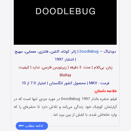
دودلباگ –
Doodlebug
| ژانر: کوتاه، اکشن، فانتزی، معمایی، مهیج
| انتشار: 1997
زبان: بی‌کلام | مدت‌: 3 دقیقه | زیرنویس فارسی: ندارد | کیفیت:
BluRay
فرمت : MKV | محصول کشور انگلستان | امتیاز: 7.0 از 10
خلاصه داستان:
فیلم حشره بالدار Doodlebug 1997 در مورد مردی تنها است که در
آپارتمان کوچک خود زندگی می‌کند و تلاش دارد تا حشره‌ای را که
وارد خانه‌اش شده، با کفش از بین ببرد اما…
ادامه مطلب