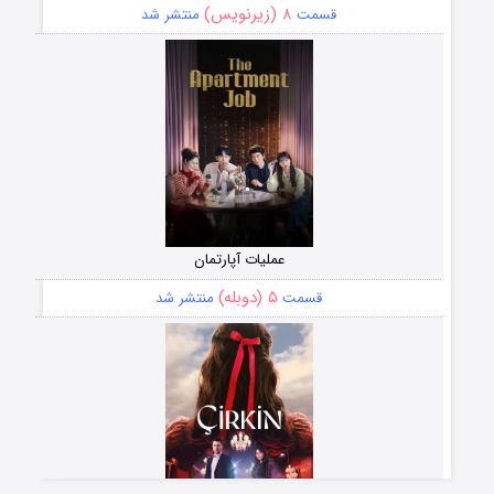
۸ (زیرنویس)
قسمت
منتشر شد
عملیات آپارتمان
۵ (دوبله)
قسمت
منتشر شد