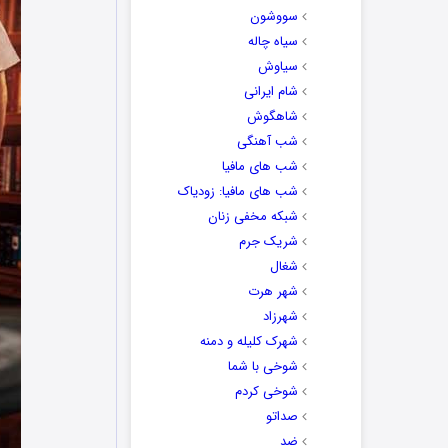
سووشون
سیاه چاله
سیاوش
شام ایرانی
شاهگوش
شب آهنگی
شب های مافیا
شب های مافیا: زودیاک
شبکه مخفی زنان
شریک جرم
شغال
شهر هرت
شهرزاد
شهرک کلیله و دمنه
شوخی با شما
شوخی کردم
صداتو
ضد