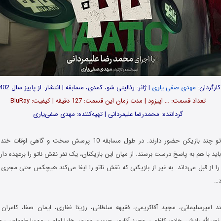
کارگردان:
مهدی صفی یاری
| ژانر: رئالیتی شو، کمدی، مسابقه | انتشار: از پاییز سال 1402
تعداد قسمت‌: … اپیزود | مدت زمان این قسمت: 127 دقیقه | کیفیت: BluRay
گرداننده: محمدرضا علیمردانی | تهیه‌کننده: مهدی صفی‌یاری
در رئالیتی شوی ناتو چند بازیکن حضور دارند. در طول مسابقه 10 پرسش سخت
باید با هم به پاسخ درست برسند. از میان این بازیکنان، یک نفر نقش ناتو را برعهده دا
ا از قبل می‌داند. به غیر از بازیکنی که نقش ناتو را ایفا می‌کند هیچکس حتی مجری 
د…
 امیرسلیمانی، مجید آقاکریمی، فقیهه سلطانی، رزیتا غفاری، ایمان صفا، کامران
رالله رادش، هادی کاظمی، وحید آقاپور، حسین مهری، هلیا امامی، مهسا طهماسبی و