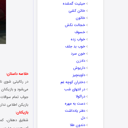
حیثیت گمشده
خائن کشی
خاتون
خجالت نکش
خسوف
خواب زده
خوب بد جلف
خون سرد
دادزن
داریوش
خلاصه داستان:
داوینچیز
دختران کوچه غم
در انتهای شب
می‌شود و بازیکنان 
دراکولا
جواب تمام سوالات ر
دست به مهره
بازیکن اطلاعی ندار
دفتر یادداشت
بازیکنان:
دل
شقایق دهقان، کمند
دندون طلا
امیرحسین مدرس، نص