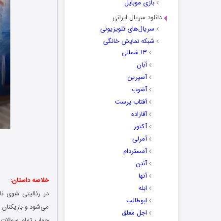
بازی موبایل
دانلود سریال ایرانی
سریال‌های تلویزیونی
شبکه نمایش خانگی
۱۳ شمالی
آبان
آسپرین
آشوب
آفتاب پرست
آقازاده
آکتور
آمرلی
آمستردام
آنتن
آنها
خلاصه داستان:
ابله
ابوطالب
می‌شود و بازیکنان 
اجل معلق
جواب تمام سوالات ر