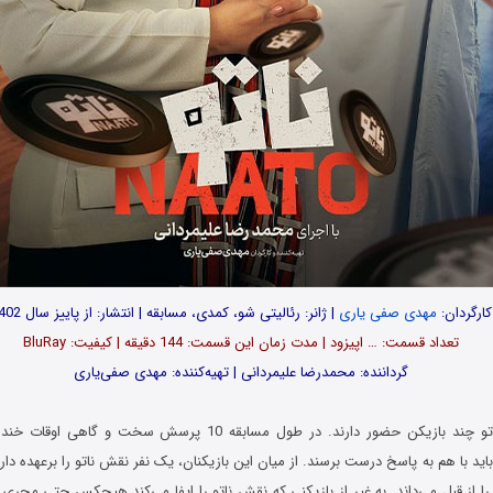
کارگردان:
مهدی صفی یاری
| ژانر: رئالیتی شو، کمدی، مسابقه | انتشار: از پاییز سال 1402
تعداد قسمت‌: … اپیزود | مدت زمان این قسمت: 144 دقیقه | کیفیت: BluRay
گرداننده: محمدرضا علیمردانی | تهیه‌کننده: مهدی صفی‌یاری
در رئالیتی شوی ناتو چند بازیکن حضور دارند. در طول مسابقه 10 پرسش سخت
باید با هم به پاسخ درست برسند. از میان این بازیکنان، یک نفر نقش ناتو را برعهده دا
ا از قبل می‌داند. به غیر از بازیکنی که نقش ناتو را ایفا می‌کند هیچکس حتی مجری 