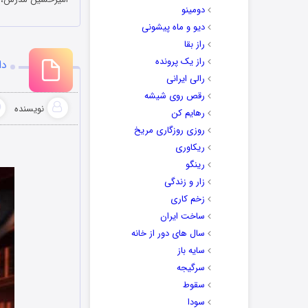
دومینو
دیو و ماه پیشونی
راز بقا
راز یک پرونده
دا
رالی ایرانی
رقص روی شیشه
نویسنده
رهایم کن
روزی روزگاری مریخ
ریکاوری
رینگو
زار و زندگی
زخم کاری
ساخت ایران
سال های دور از خانه
سایه باز
سرگیجه
سقوط
سودا