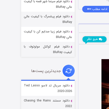
دانلود فیلم سینما شهر قصه با کیفیت
عالی BluRay
ادامه مطلب
دانلود فیلم پیشمرگ با کیفیت عالی
BluRay
دانلود فیلم زیبا صدایم کن با کیفیت
جادوگری در مغولستان
عالی BluRay
نظر
هیچ
۱۴ (زیرنویس)
قسمت
منتشر شد
دانلود فیلم کوکتل مولوتوف با
کیفیت BluRay
جدیدترین پست‌ها
دانلود سریال تد لاسو Ted Lasso
2020-2026
باب اسفنجی فصل ۱۷
دانلود مستند Chasing the Rains
۶ (زیرنویس)
قسمت
منتشر شد
2022