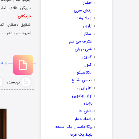
احضار
بازیکن اطلاعی ندار
ارتش سری
بازیکنان:
از یاد رفته
شقایق دهقان، کمند
ازازیل
امیرحسین مدرس، نص
اسکار
اعتراف می کنم
افعی تهران
اکازیون
دا
اکنون
الکلاسیکو
انجمن اشباح
نویسنده
اهل ایران
آوای جادویی
بازنده
بالش ها
بامداد خمار
برتا: داستان یک اسلحه
بلیط یک‌‌ طرفه