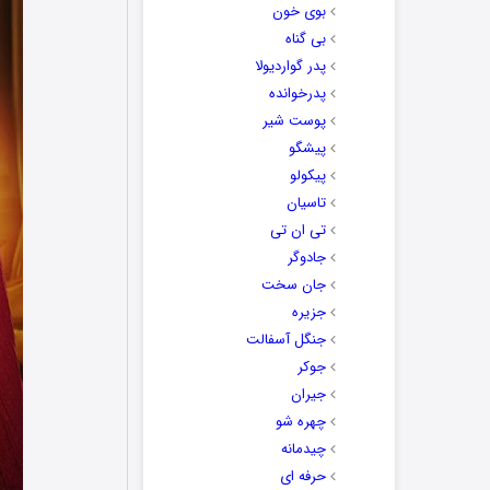
بوی خون
بی گناه
پدر گواردیولا
پدرخوانده
پوست شیر
پیشگو
پیکولو
تاسیان
تی ان تی
جادوگر
جان سخت
جزیره
جنگل آسفالت
جوکر
جیران
چهره شو
چیدمانه
حرفه ای