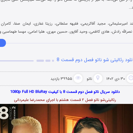
د…
 امیرسلیمانی، مجید آقاکریمی، فقیهه سلطانی، رزیتا غفاری، ایمان صفا، کامران
رالله رادش، هادی کاظمی، وحید آقاپور، حسین مهری، هلیا امامی، مهسا طهماسبی و
نلود رئالیتی شو ناتو فصل دوم قسمت 8
۳۰ دی ۱۴۰۲
ناتو
۳۹۹۵۵ بازدید
دانلود سریال ناتو فصل دوم قسمت 8 با کیفیت 1080p Full HD BluRay
رئالیتی‌شو ناتو فصل ۲ قسمت هشتم با اجرای محمدرضا علیمردانی