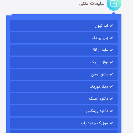
تبلیغات متنی
باب اسفنجی فصل ۱۷
آپ تیون
۶ (زیرنویس)
قسمت
منتشر شد
پنل پیامک
ملودی 98
نواز موزیک
دانلود رمان
میفا موزیک
رویایی برای تو
دانلود آهنگ
۱۵ (دوبله)
قسمت
منتشر شد
دانلود ریمکس
موزیک جدید پاپ