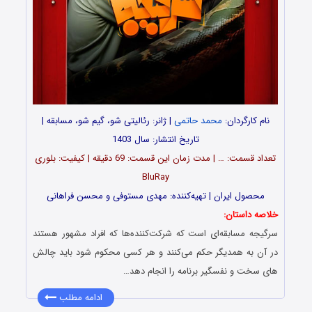
نام کارگردان:
محمد حاتمی
| ژانر: رئالیتی شو، گیم شو، مسابقه |
تاریخ انتشار: سال 1403
تعداد قسمت‌: … | مدت زمان این قسمت: 69 دقیقه | کیفیت: بلوری
BluRay
محصول ایران | تهیه‌کننده: مهدی مستوفی و محسن فراهانی
خلاصه داستان:
سرگیجه مسابقه‌ای است که شرکت­‌کننده­‌ها که افراد مشهور هستند
در آن به همدیگر حکم می‌کنند و هر کسی محکوم شود باید چالش­‌
های سخت و نفس­گیر برنامه را انجام دهد…
ادامه مطلب