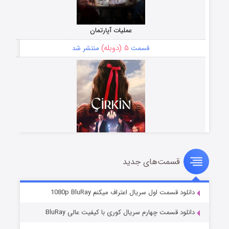
عملیات آپارتمان
۵ (دوبله)
قسمت
منتشر شد
قسمت‌های جدید
سریال زشت
۲ (زیرنویس)
قسمت
منتشر شد
دانلود قسمت اول سریال اعتراف میکنم 1080p BluRay
دانلود قسمت چهارم سریال کوری با کیفیت عالی BluRay