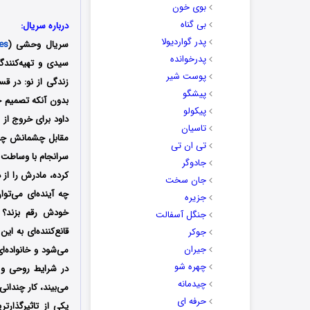
بوی خون
بی گناه
درباره سریال:
پدر گواردیولا
سریال وحشی (
es
پدرخوانده
پوست شیر
زندگی از نو: در 
پیشگو
بدون آنکه تصمیم ج
پیکولو
داود برای خروج از 
تاسیان
مقابل چشمانش چند 
تی ان تی
سرانجام با وساطت ر
جادوگر
کرده، مادرش را از
جان سخت
چه آینده‌ای می‌توا
جزیره
خودش رقم بزند؟ 
جنگل آسفالت
قانع‌کننده‌ای به 
جوکر
جیران
می‌شود و خانواده‌
چهره شو
در شرایط روحی و 
چیدمانه
می‌بیند، کار چندانی
حرفه ای
یکی از تاثیرگذارت