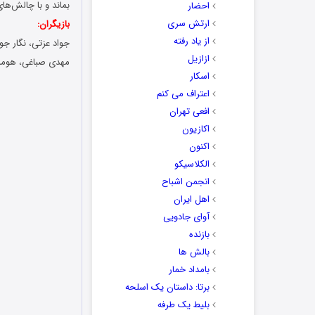
بماند و با چالش‌های
احضار
ارتش سری
بازیگران:
از یاد رفته
جواد عزتی، نگار جو
ازازیل
مهدی صباغی، هوم
اسکار
اعتراف می کنم
افعی تهران
اکازیون
اکنون
الکلاسیکو
انجمن اشباح
اهل ایران
آوای جادویی
بازنده
بالش ها
بامداد خمار
برتا: داستان یک اسلحه
بلیط یک‌‌ طرفه