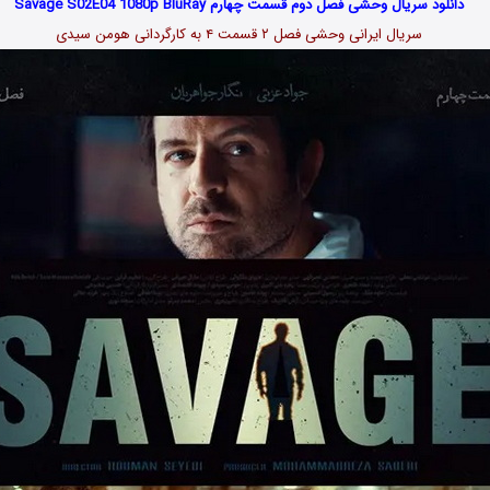
دانلود سریال وحشی فصل دوم قسمت چهارم Savage S02E04 1080p BluRay
سریال ایرانی وحشی فصل ۲ قسمت ۴ به کارگردانی هومن سیدی