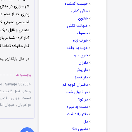
حیثیت گمشده
شهسواری در نقش پ
خائن کشی
پدری که از تمام دا
خاتون
احساسی عمیقی که 
خجالت نکش
خسوف
آغاز کرد؛ شما می‌
خواب زده
کنار خانواده تماشا ک
خوب بد جلف
خون سرد
در حال بارگذاری پخ
دادزن
داریوش
برچسب ها
داوینچیز
دختران کوچه غم
Savage S02E04
,
اج
وحشی فصل 2 قسمت 4
در انتهای شب
قسمت چهارم
,
فصل 
دراکولا
جواهریان
,
هیجان انگی
دست به مهره
دفتر یادداشت
دل
دندون طلا