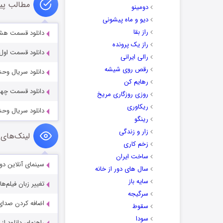
مطالب پی
دومینو
دیو و ماه پیشونی
راز بقا
دانلود قسمت هشتم 
راز یک پرونده
دانلود قسمت اول س
رالی ایرانی
رقص روی شیشه
دانلود سریال وح
رهایم کن
دانلود قسمت چهارم
روزی روزگاری مریخ
ریکاوری
دانلود سریال وح
رینگو
زار و زندگی
لینک‌های 
زخم کاری
ساخت ایران
سینمای آنلاین دو
سال های دور از خانه
سایه باز
تغییر زبان فیلم‌ها
سرگیجه
اضافه کردن صدای 
سقوط
سودا
راهنمای دانلود ا