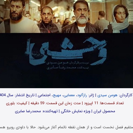
کارگردان:
هومن سیدی
| ژانر:
رازآلود
،
معمایی
،
مهیج
، اجتماعی | تاریخ انتشار: سال 1404
تعداد قسمت‌ها: 11 اپیزود | مدت زمان این قسمت: 59 دقیقه | کیفیت: بلوری
محصول ایران | ویژه نمایش خانگی | تهیه‌کننده: محمدرضا صابری
تقیم فصل نخست است و از همان نقطه ناتمام آغاز می‌شود. حالا با داودی روبرو هستی