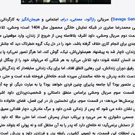
Savage Seri
) سریالی
رازآلود
،
معمایی
،
درام
، اجتماعی و
هیجان‌انگیز
به کارگردانی
سیدی و تهیه‌کنندگی محمدرضا صابری در شبکه نمایش خ
قسمت دوم سریال وحشی، داود اشرف بلافاصله پس از خروج از زندان، وارد موقعیتی
دی برای انجام کاری خلاف گرفته باشد، خود را در دل یک گروه خطرناک دید که جانش ر
زندان، ناچار شد به پیشنهاد هم‌سلولی‌اش، نیک، گوش کند، اما هرگز تصور نمی‌کرد پا به
انسان کشته شوند؛ داود تلاش می‌کرد به هر شکلی که می‌تواند خود را از چنگال ا
فیق دوران زندانش، این رهایی اتفاق افتاد، اما برای یک زندانی سابقه‌دار که زندگی‌اش
 دست داده، پدرش به خانه سالمندان سپرده شده، خانه‌اش فروخته شده است و حتی م
ن متصور بود؟ آیا جامعه پذیرای چنین فردی خواهد بود؟ یا به عبارت دیگر، او چه آین
قسمت سوم سریال وحشی براساس منطق داستانی و شخصیت‌پردازی داود اشرف،
این پرسش‌ها می‌دهد؛ در قسمت سوم، برای نخستین ‌بار در این فصل، فضای خانواده دا
ای نشان داده می شود که پس از زندانی شدن داود و مرگ مادرش، دچار فقدانی عمیق
جسمی دشواری به سر می‌برد و بی‌تاب دیدار پسرش است، اما حتی حالا که داود پ
 از دستش برنمی‌آید؛ نه خانه‌ای دارد که پدر را به آن منتقل کند و نه پولی که بتواند حتی
رین لحظات این قسمت، به تصویر کشیدن رابطه پدر و فرزندی داود و پدرش است؛ با