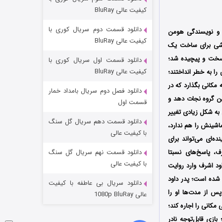
مردگان متحرک: شهر مرده ۳
کیفیت عالی BluRay
۲ (زیرنویس)
قسمت
منتشر شد
دانلود قسمت دوم سریال کوری با
 و نویسندگی هومن
کیفیت عالی BluRay
انگی محصول سال 1404 است؛ وحشی، تلاشی برای ساخت یک
 سخت و پیچیده شد؛
دانلود قسمت اول سریال کوری با
کیفیت عالی BluRay
ا به خطر انداختند؛
 مکانی بگذارد که در
دانلود فصل دوم سریال بامداد خمار
ین گروه نجات دهد و
قسمت اول
 به شکل زیادی تغییر
دانلود قسمت دهم سریال گل سنگ
اشینش را هم ندارد،
شکست استوارت در نجات جهان
با کیفیت عالی
ده‌ای می‌تواند برای
۷ (زیرنویس)
قسمت
منتشر شد
 پاسخ‌های نسبتا
دانلود قسمت نهم سریال گل سنگ
با کیفیت عالی
ود اشرف وارد روایت
 شده است؛ پدر داود
دانلود سریال بی عاطفه با کیفیت
س از مدت‌ها او را
عالی 1080p BluRay
 مکانی را اجاره کند؛
زی قابل‌توجه نادر