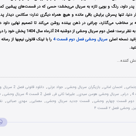
در داود، رنگ و بویی تازه به سریال می‌بخشد؛ حسی که در قسمت‌های پیشین کمتر 
ر دنیا، تنها پسرش برایش باقی مانده و هیچ همراه دیگری ندارد؛ سکانس دیدار پدر و
بر مخاطب می‌گذارد، چراغی در ذهن بیننده روشن می‌کند تا تصمیم نهایی داود د
منطقی و قابل‌ درک به نظر برسد؛ فصل دوم سریال وحشی
توانید نسخه اصلی
سریال وحشی فصل دوم قسمت 4
را با لینک قانونی نیم‌بها از رسانه
نید.
ش کننده...
تماعی
,
احسان امانی
,
بازیگران سریال وحشی
,
جواد عزتی
,
دانلود قانونی فصل 2 سریال وحشی قسمت 4
,
درام
,
سریال وحشی هومن سیدی
,
علیرضا ثانی فر
,
فصل 2 قسمت 4 سریال وحشی
,
ف
دوم قسمت چهارم وحشی
,
قسمت جدید سریال وحشی
,
معمایی
,
مهدی صباغی
,
نق
ز
,
وحشی فصل ۲ قسمت ۴