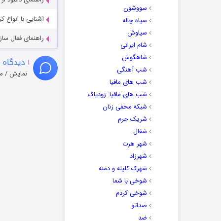
سووشون
آشنایی با انواع ک
سیاه چاله
سیاوش
راهنمای فعال سازی کیفیت R
شام ایرانی
شاهگوش
۱
دیدگاه 
شب آهنگی
نمایش / م
شب های مافیا
شب های مافیا: زودیاک
شبکه مخفی زنان
شریک جرم
شغال
شهر هرت
شهرزاد
شهرک کلیله و دمنه
شوخی با شما
شوخی کردم
صداتو
ضد