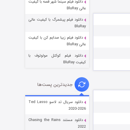
دانلود فیلم سینما شهر قصه با کیفیت
عالی BluRay
دانلود فیلم پیشمرگ با کیفیت عالی
BluRay
دانلود فیلم زیبا صدایم کن با کیفیت
جادوگری در مغولستان
عالی BluRay
۱۴ (زیرنویس)
قسمت
منتشر شد
دانلود فیلم کوکتل مولوتوف با
کیفیت BluRay
جدیدترین پست‌ها
دانلود سریال تد لاسو Ted Lasso
2020-2026
باب اسفنجی فصل ۱۷
دانلود مستند Chasing the Rains
۶ (زیرنویس)
قسمت
منتشر شد
2022