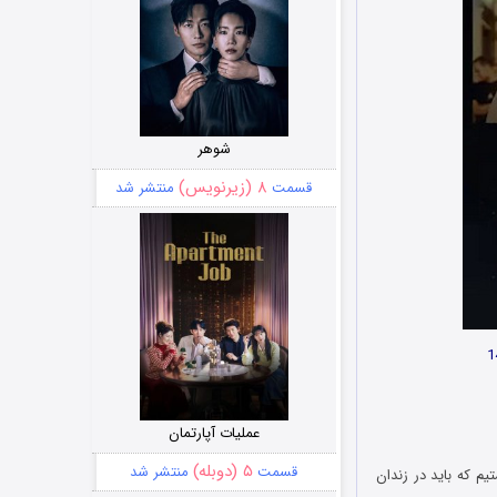
شوهر
۸ (زیرنویس)
قسمت
منتشر شد
عملیات آپارتمان
۵ (دوبله)
قسمت
منتشر شد
م که باید در زندان