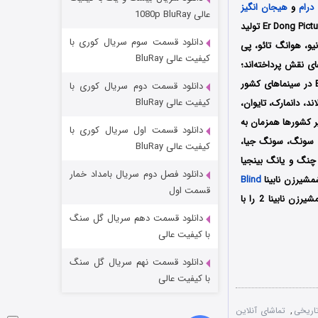
مردگان متحرک: شهر مرده ۳
درام
و
هیجان انگیز
عالی 1080p BluRay
محصول سال 2024 کشور چین به کارگردانی یانگ بینگ جیا (Yang Bing Jia) است که توسط کمپانی‌ Er Dong Pictures تولید
۲ (زیرنویس)
قسمت
منتشر شد
دانلود قسمت سوم سریال کوری با
یو، هوانگ تائو، پی
کیفیت عالی BluRay
ی نقش پرداخته‌اند؛
اولین بار در تاریخ 10 فوریه سال 2024 میلادی توسط کمپانی‌‌ Er Dong Pictures در سینماهای کشور
دانلود قسمت دوم سریال کوری با
کیفیت عالی BluRay
ند، دانمارک، تایوان،
ر کشورها همزمان به
دانلود قسمت اول سریال کوری با
انگ یوچائو، یانگ ون، ژانگ سونگ، سونگ جیا،
کیفیت عالی BluRay
چنگ و یانگ بینجیا
دانلود فصل دوم سریال بامداد خمار
مشیرزن نابینا
Blind
شکست استوارت در نجات جهان
قسمت اول
محصول سال 2022 میلادی، محسوب می‌شود؛ شما می‌توانید نسخه زبان اصلی فیلم چینی شمشیرزن نابینا 2 را با
۷ (زیرنویس)
قسمت
منتشر شد
دانلود قسمت دهم سریال گل سنگ
با کیفیت عالی
دانلود قسمت نهم سریال گل سنگ
با کیفیت عالی
اریخی
,
تماشای آنلاین