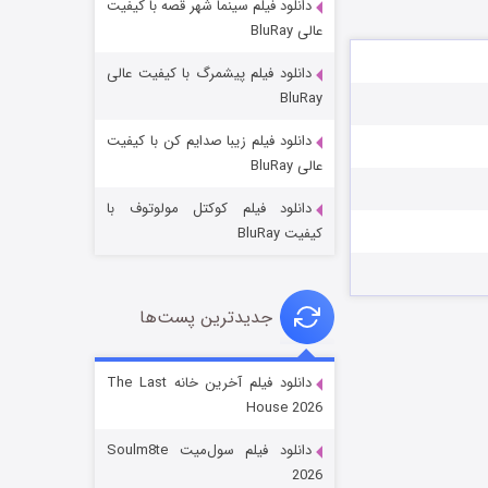
دانلود فیلم سینما شهر قصه با کیفیت
عالی BluRay
دانلود فیلم پیشمرگ با کیفیت عالی
BluRay
دانلود فیلم زیبا صدایم کن با کیفیت
جادوگری در مغولستان
عالی BluRay
۱۴ (زیرنویس)
قسمت
منتشر شد
دانلود فیلم کوکتل مولوتوف با
کیفیت BluRay
جدیدترین پست‌ها
دانلود فیلم آخرین خانه The Last
House 2026
باب اسفنجی فصل ۱۷
دانلود فیلم سول‌میت Soulm8te
۶ (زیرنویس)
قسمت
منتشر شد
2026