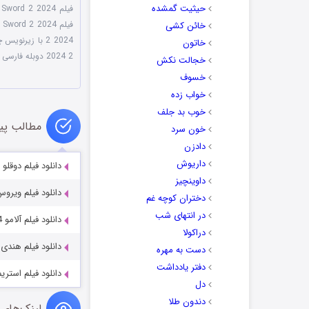
حیثیت گمشده
فیلم Blind Sword 2 2024
فیلم Blind Sword 2 2024
خائن کشی
2 2024 با زیرنویس چسبیده
خاتون
2 2024 دوبله فارسی
,
خجالت نکش
خسوف
خواب زده
خوب بد جلف
مطالب پی
خون سرد
دادزن
داریوش
دانلود فیلم دوقلو Iratta 2023
داوینچیز
دانلود فیلم ویروس us 2019
دختران کوچه غم
در انتهای شب
دانلود فیلم آلامو The Alamo 2004
دراکولا
دانلود فیلم هندی قبیله سارپاتا 
دست به مهره
دفتر یادداشت
دانلود فیلم استریم ream 2024
دل
دندون طلا
لینک‌های 