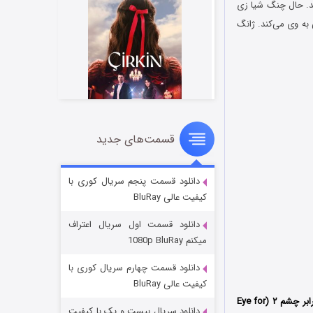
هد. حال چنگ شیا زی
 به وی می‌کند. ژانگ
قسمت‌های جدید
سریال زشت
۲ (زیرنویس)
قسمت
منتشر شد
دانلود قسمت پنجم سریال کوری با
کیفیت عالی BluRay
دانلود قسمت اول سریال اعتراف
میکنم 1080p BluRay
دانلود قسمت چهارم سریال کوری با
کیفیت عالی BluRay
) با عنوان اصلی (Mu zhong wu ren 2) که با عناوین چشم در برابر چشم ۲ (Eye for
دانلود سریال بیست و یک با کیفیت