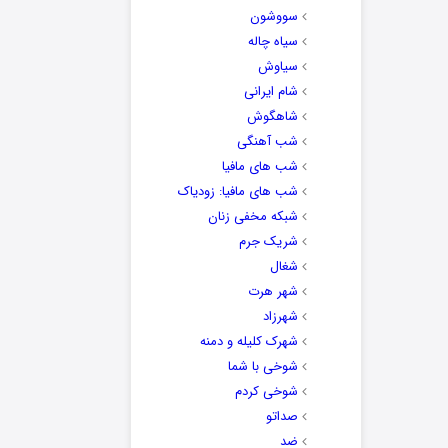
سووشون
سیاه چاله
سیاوش
شام ایرانی
شاهگوش
شب آهنگی
شب های مافیا
شب های مافیا: زودیاک
شبکه مخفی زنان
شریک جرم
شغال
شهر هرت
شهرزاد
شهرک کلیله و دمنه
شوخی با شما
شوخی کردم
صداتو
ضد