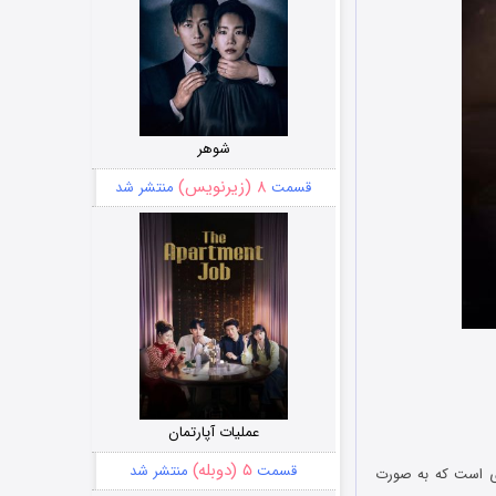
شوهر
۸ (زیرنویس)
قسمت
منتشر شد
عملیات آپارتمان
۵ (دوبله)
قسمت
منتشر شد
گ شیا زی است که به صورت