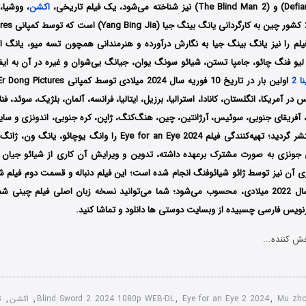
اکشن
، ووشیا،
فیلم را نیز یانگ بینگ جیا به نگارش درآورده و هنرمندانی همچون تسه میو، یانگ ان
لیو فنگ چائو، جامپا تستن، شیائو سونگ یوان، جیانگ یی‌شوان و غیره در آن به ایفا
 2
 آمریکا، انگلستان، کانادا، استرالیا، برزیل، ایتالیا، فرانسه، آلمان، بلژیک، سوئد، فنلا
 آفریقای جنوبی، سوئیس، آرژانتین، چین، هنگ‌کنگ، ژاپن، کره جنوبی، اندونزی و سای
صورت اینترنتی منتشر گردید؛ تهیه‌کنندگی فیلم Eye for an Eye 2024 را و
 جونزی به صورت مشترک برعهده داشته، تدوین و ویرایش آن کاری از شیائو جیان 
ری آن نیز توسط ژائو شیائوفنگ انجام شده است؛ این فیلم دنباله و قسمت دوم فیلم ش
رنویس فارسی چسبیده از وبسایت دوستی ها دانلود و تماشا کنید.
ش کننده...
Mu zho
,
Eye for an Eye 2 2024
,
Blind Sword 2 2024 1080p WEB-DL
,
اکشن
,
ت