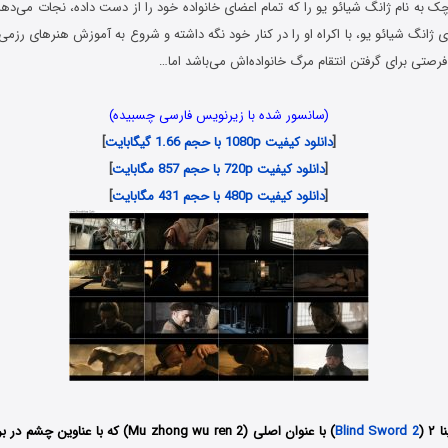
 به نام ژانگ شیائو یو را که تمام اعضای خانواده خود را از دست داده، نجات می‌د
 ژانگ شیائو یو، با اکراه او را در کنار خود نگه داشته و شروع به آموزش هنرهای رزمی
 فرصتی برای گرفتن انتقام مرگ خانواده‌اش می‌باشد اما…
(سانسور شده با زیرنویس فارسی چسبیده)
[
دانلود کیفیت 1080p با حجم 1.66 گیگابایت
]
[
دانلود کیفیت 720p با حجم 857 مگابایت
]
[
دانلود کیفیت 480p با حجم 431 مگابایت
]
 (
Blind Sword 2