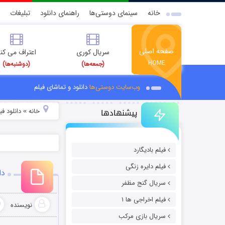
خانه
سینمای دوستی‌ها
راهنمای دانلود
تبلیغات
صفحه اصلی
سریال کوری
اعتراف می کن
HOME
(جمعه‌ها)
(دوشنبه‌ها)
وب‌سایت دوستی‌ها
دانلود و تماشای فیلم
پیشنهادها
خانه
دانلود ف
»
فیلم بادیگارد
فیلم دایره زنگی
دان
سریال گنج مظفر
فیلم اخراجی ها ۱
نویسنده
سریال بازی مرکب