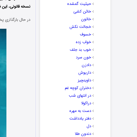
حیثیت گمشده
نسخه قانونی، این فی
خائن کشی
خاتون
در حال بارگذاری پخ
خجالت نکش
خسوف
خواب زده
خوب بد جلف
خون سرد
دادزن
داریوش
داوینچیز
دختران کوچه غم
در انتهای شب
دراکولا
دست به مهره
دفتر یادداشت
دل
دندون طلا