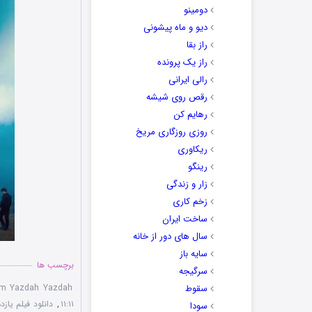
دومینو
دیو و ماه پیشونی
راز بقا
راز یک پرونده
رالی ایرانی
رقص روی شیشه
رهایم کن
روزی روزگاری مریخ
ریکاوری
رینگو
زار و زندگی
زخم کاری
ساخت ایران
سال های دور از خانه
سایه باز
برچسب ها
سرگیجه
سقوط
ilm Yazdah Yazdah
۱۱:۱۱
,
دانلود فیلم یازده ی
سودا