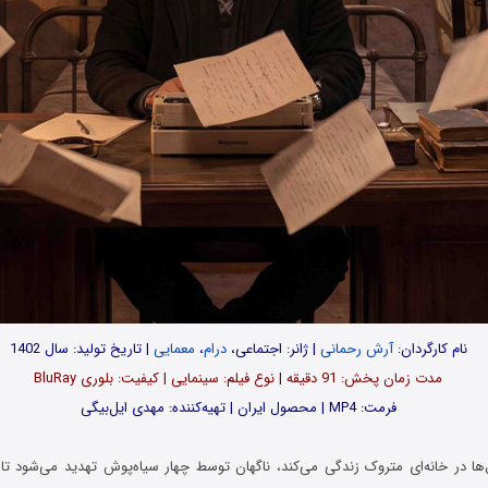
نام کارگردان:
آرش رحمانی
| ژانر: اجتماعی،
درام
،
معمایی
| تاریخ تولید: سال 1402
مدت‌‌ زمان پخش: 91 دقیقه | نوع فیلم: سینمایی | کیفیت: بلوری BluRay
فرمت: MP4 | محصول ایران | تهیه‎‌کننده: مهدی ایل‌بیگی
ها در خانه‌ای متروک زندگی می‌کند، ناگهان توسط چهار سیاه‌پوش تهدید می‌شود تا د