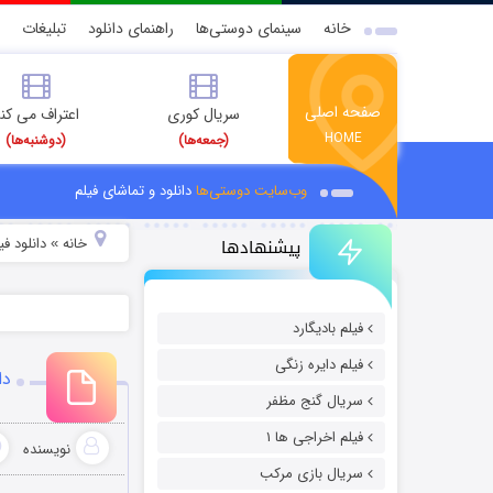
خانه
سینمای دوستی‌ها
راهنمای دانلود
تبلیغات
صفحه اصلی
سریال کوری
اعتراف می کن
HOME
(جمعه‌ها)
(دوشنبه‌ها)
وب‌سایت دوستی‌ها
دانلود و تماشای فیلم
پیشنهادها
خانه
دانلود فیل
»
فیلم بادیگارد
فیلم دایره زنگی
دا
سریال گنج مظفر
فیلم اخراجی ها ۱
نویسنده
سریال بازی مرکب