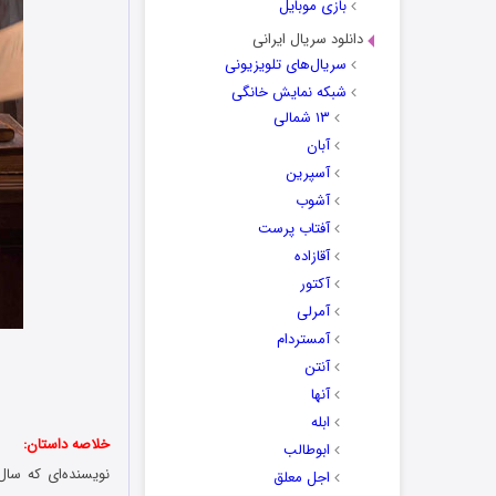
بازی موبایل
دانلود سریال ایرانی
سریال‌های تلویزیونی
شبکه نمایش خانگی
۱۳ شمالی
آبان
آسپرین
آشوب
آفتاب پرست
آقازاده
آکتور
آمرلی
آمستردام
آنتن
آنها
ابله
خلاصه داستان:
ابوطالب
نویسنده‌ای که سال‌
اجل معلق