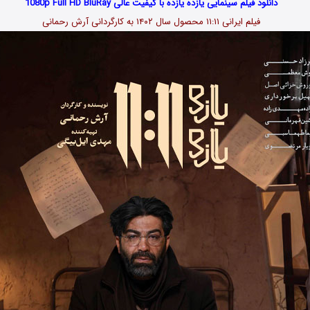
دانلود فیلم سینمایی یازده یازده با کیفیت عالی 1080p Full HD BluRay
فیلم ایرانی ۱۱:۱۱ محصول سال ۱۴۰۲ به کارگردانی آرش رحمانی