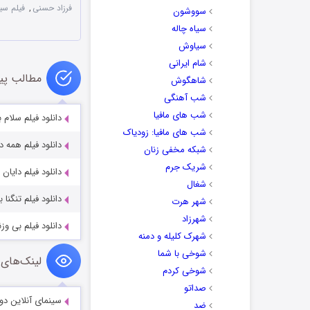
فرزاد حسنی
,
فیلم سین
سووشون
سیاه چاله
سیاوش
شام ایرانی
مطالب پی
شاهگوش
شب آهنگی
شب های مافیا
دانلود فیلم سلام بمبئ
شب های مافیا: زودیاک
دانلود فیلم همه 
شبکه مخفی زنان
شریک جرم
دانلود فیلم دایان با 
شغال
دانلود فیلم تنگنا 
شهر هرت
شهرزاد
دانلود فیلم بی وزنی 
شهرک کلیله و دمنه
شوخی با شما
لینک‌های 
شوخی کردم
صداتو
سینمای آنلاین دو
ضد