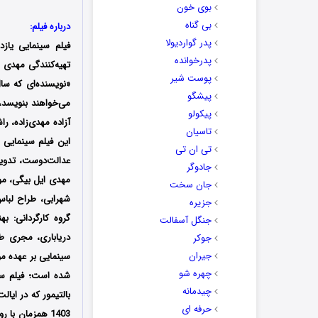
بوی خون
بی گناه
درباره فیلم:
پدر گواردیولا
فیلم سینمایی یازد
پدرخوانده
پوست شیر
«نویسنده‌ای که سال
پیشگو
پیکولو
آزاده مهدی‌زاده، ر
تاسیان
این فیلم سینمایی ه
تی ان تی
عدالت‌دوست، تدوین
جادوگر
مهدی ایل بیگی، م
جان سخت
شهرابی، طراح لباس
جزیره
گروه کارگردانی: ب
جنگل آسفالت
دریاباری، مجری طر
جوکر
جیران
سینمایی بر عهده م
چهره شو
شده است؛ فیلم سین
چیدمانه
حرفه ای
1403 همزمان ب