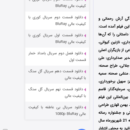
مردگان متحرک: شهر مرده ۳
کیفیت عالی BluRay
۲ (زیرنویس)
قسمت
منتشر شد
دانلود قسمت دوم سریال کوری با
دگی آرش رحمانی و
کیفیت عالی BluRay
نتشر شد؛ در خلاصه داستان این فیلم آمده است:
استانی را که آن‌ها
دانلود قسمت اول سریال کوری با
کیفیت عالی BluRay
سهیل برخورداری، نازنین کیوانی،
عی از بازیگران اصلی
دانلود فصل دوم سریال بامداد خمار
دیر صدابرداری: علی
قسمت اول
جلالی، طراح صحنه:
دانلود قسمت دهم سریال گل سنگ
، منشی صحنه: سمیه
شکست استوارت در نجات جهان
با کیفیت عالی
ز: سهیل برخورداری،
۷ (زیرنویس)
قسمت
منتشر شد
 سرمایه‌گذار: قاسم
دانلود قسمت نهم سریال گل سنگ
با کیفیت عالی
ین‌المللی این فیلم
ط بهمن قهاری طراحی
دانلود سریال بی عاطفه با کیفیت
ی و جشنواره رسانه
عالی 1080p BluRay
بالتیمور که در ایالت مریلند آمریکا برگزار می‌شود، پذیرفته شده است؛ فیلم سینمایی یازده یازده از چهارشنبه 21 شهریورماه سال
وانید به محض انتشار