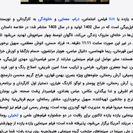
ه یازده یا
۱۱:۱۱
فیلمی اجتماعی،
درام
،
معمایی
و
خانوادگی
به کارگردانی و نویسن
تهیه‌کنندگی مهدی ایل‌بیگی است که در سال 1402 تولید و در سال 1403 م
‌ها در خانه‌ای متروک زندگی می‌کند، ناگهان توسط چهار سیاه‌پوش تهدید می‌شود تا د
می‌خواهند بنویسد، در غیر این صورت ساعت 11:11 دقیقه…»؛ فرزاد حسنی، انوش معظمی، 
اشین قهرمانی، ریما طهماسبی، دانیال عباسی، هویار مرتضوی، حسام بازگشا و کورش خزا
ستند؛ سایر عوامل این فیلم سینمایی عبارتند از مدیر فیلمبرداری: مهدی ایل‌بیگی، م
: نیما جعفری جوزانی، طراحی و ترکیب صدا: امین شریفی، اصلاح رنگ و نور: فربد 
وسیقی: آرش رحمانی، جلوه‌های ویژه بصری: بهمن قهاری، طراح گریم: محسن دارسنج
: آرش رحمانی، طراح پوستر و لوگو: کارنگ طیاری، دستیار اول کارگردان و برنامه‌ری
هنام اشرفی و ندا بیگدلی، عکاس: عباس بغدادی، فیلمبردار پشت صحنه: علی بوجاری،
ح و جانشین تهیه‌کننده: سهیل برخورداری، مشاور رسانه‌ای: مریم قربانی‌نیا؛ پخش ب
وسسه مینروا فیلم به مدیریت الهه گودرزی بوده است؛ پوستر رسمی این فیلم نیز توس
مایی یازده یازده تاکنون برای رقابت در دو جشنواره فیلم‌های علمی و
تخیلی
رومان
ا روز ملی سینما در سینماهای منتخب گروه سینمایی هنروتجربه روی پرده رفت؛ شما می‌ت