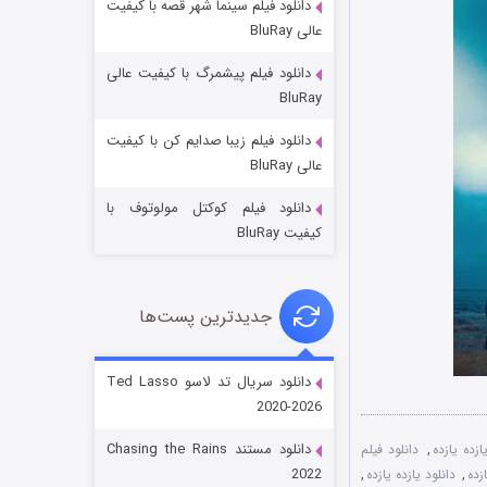
دانلود فیلم سینما شهر قصه با کیفیت
عالی BluRay
دانلود فیلم پیشمرگ با کیفیت عالی
BluRay
دانلود فیلم زیبا صدایم کن با کیفیت
جادوگری در مغولستان
عالی BluRay
۱۴ (زیرنویس)
قسمت
منتشر شد
دانلود فیلم کوکتل مولوتوف با
کیفیت BluRay
جدیدترین پست‌ها
دانلود سریال تد لاسو Ted Lasso
2020-2026
باب اسفنجی فصل ۱۷
دانلود مستند Chasing the Rains
ازده یازده
,
دانلود فیلم
۶ (زیرنویس)
قسمت
منتشر شد
2022
زده
,
دانلود یازده یازده
,