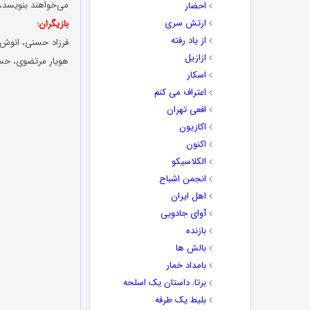
می‌خواهند بنویسد، در غ
احضار
ارتش سری
بازیگران:
از یاد رفته
فرزاد حسنی، انوش م
ازازیل
هویار مرتضوی، حسا
اسکار
اعتراف می کنم
افعی تهران
اکازیون
اکنون
الکلاسیکو
انجمن اشباح
اهل ایران
آوای جادویی
بازنده
بالش ها
بامداد خمار
برتا: داستان یک اسلحه
بلیط یک‌‌ طرفه