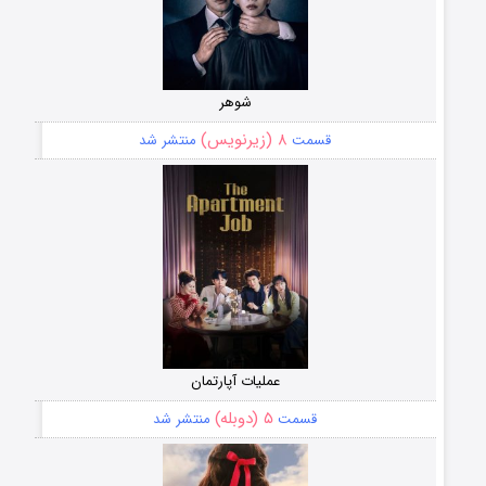
شوهر
۸ (زیرنویس)
قسمت
منتشر شد
عملیات آپارتمان
۵ (دوبله)
قسمت
منتشر شد