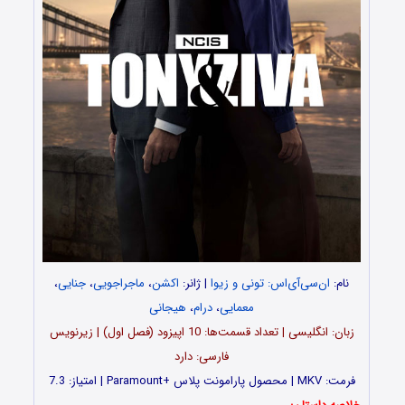
نام:
ان‌سی‌آی‌اس: تونی و زیوا
| ژانر:
اکشن
،
ماجراجویی
،
جنایی
،
معمایی
،
درام
،
هیجانی
زبان: انگلیسی | تعداد قسمت‌‌‌‌ها: 10 اپیزود (فصل اول) | زیرنویس
فارسی: دارد
فرمت: MKV | محصول پارامونت پلاس +Paramount | امتیاز: 7.3