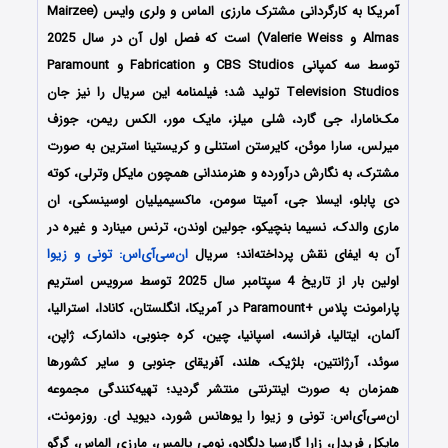
آمریکا به کارگردانی مشترک مارزی الماس و ولری وایس (Mairzee
Almas و Valerie Weiss) است که فصل اول آن در سال 2025
توسط سه کمپانی CBS Studios و Fabrication و Paramount
Television Studios تولید شد؛ فیلمنامه این سریال را نیز جان
مک‌نامارا، جی گارد، شلی میلز، مایک مور، الکس ریمن، جوزف
میرلس، سارا موئن، کایرستن استنلی و کریستینا استرین
به صورت
مشترک، به نگارش درآورده و هنرمندانی همچون
مایکل وترلی،
کوته
دی پابلو،
ایسلا جی،
آمیتا سومن،
ماکسیمیلیان اوسینسکی،
ان
ماری والدک،
نسیما بنچیکو،
جولین اوندن،
ترنس مینارد
و غیره در
آن به ایفای نقش پرداخته‌اند؛ سریال
ان‌سی‌آی‌اس: تونی و زیوا
اولین بار از تاریخ 4 سپتامبر سال 2025 توسط سرویس استریم
پارامونت پلاس +Paramount در آمریکا، انگلستان، کانادا، استرالیا،
آلمان، ایتالیا، فرانسه، اسپانیا، چین، کره جنوبی، دانمارک، ژاپن،
سوئد، آرژانتین، بلژیک، هلند، آفریقای جنوبی و سایر کشورها
همزمان به صورت اینترنتی منتشر گردید؛ تهیه‌کنندگی مجموعه
ان‌سی‌آی‌اس: تونی و زیوا را
یوهانس شورد، دیوید ای. روزمونت،
مایکل فریدل، زارا گارسیا دلگادو، نومی پالمس، مارزی الماس، گرگو