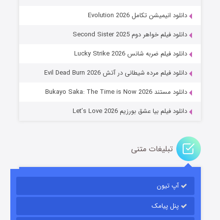
دانلود انیمیشن تکامل Evolution 2026
دانلود فیلم خواهر دوم Second Sister 2025
جادوگری در مغولستان
دانلود فیلم ضربه شانس Lucky Strike 2026
۱۴ (زیرنویس)
قسمت
منتشر شد
دانلود فیلم مرده شیطانی در آتش Evil Dead Burn 2026
دانلود مستند Bukayo Saka: The Time is Now 2026
دانلود فیلم بیا عشق بورزیم Let’s Love 2026
تبلیغات متنی
باب اسفنجی فصل ۱۷
آپ تیون
۶ (زیرنویس)
قسمت
منتشر شد
پنل پیامک