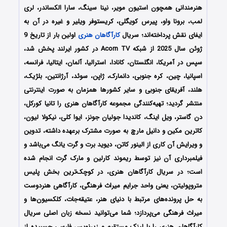
هنرمندانی همچون استیون مویر، نینا سینگ، سارا الکساندر، لری
لمب،
برونا واو،
پیرس کویگلی،
کریستوفر ویلیر
و غیره در آن به
ایفای نقش پرداخته‌اند؛ سریال
کارآگاهان هنری
اولین بار از تاریخ 9
ژوئن سال 2025 از شبکه Acorn TV در کشور ایرلند پخش شد،
سپس در آمریکا، انگلستان، کانادا، استرالیا، آلمان، ایتالیا، فرانسه،
اسپانیا، چین، کره جنوبی، دانمارک، ژاپن، سوئد، آرژانتین، بلژیک،
هلند، آفریقای جنوبی و سایر کشورها همزمان به صورت اینترنتی
منتشر گردید؛ تهیه‌کنندگی مجموعه کارآگاهان هنری را
تانیا کورکل،
دن گاستر، ویل اینگ، کاندیدا جولیان جونز، ایوا کلی، نیکولا لیون،
کاترین مکین و دانیل مارچ
به صورت مشترک برعهده داشته، تدوین
و ویرایش آن کاری از
الینور کاتن، دیوید برت و گرت یانگ می‌باشد و
فیلمبرداری آن نیز توسط
ریموند کارلین و مارک گرت انجام شده
است؛
در سریال کارآگاهان هنری، در کوچک‌ترین بخش پلیس
متروپولیتن، یعنی واحد جرایم میراث فرهنگی، کارآگاهی هنردوست
به حل پرونده‌های مرتبط با دنیای هنر، عتیقه‌جات، کلکسیون‌ها و
میراث فرهنگی می‌پردازد؛
شما می‌توانید نسخه زبان اصلی سریال
کارآگاهان هنری را با لینک مستقیم و زیرنویس فارسی چسبیده از