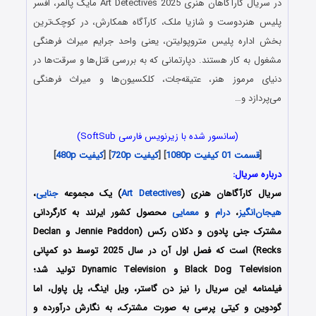
در سریال کارآگاهان هنری Art Detectives 2025 مایک پالمر، افسر
پلیس هنردوست و شازیا ملک، کارآگاه همکارش، در کوچک‌ترین
بخش اداره پلیس متروپولیتن، یعنی واحد جرایم میراث فرهنگی
مشغول به کار هستند. دپارتمانی که به بررسی قتل‌ها و سرقت‌ها در
دنیای مرموز هنر، عتیقه‌جات، کلکسیون‌ها و میراث فرهنگی
می‌پردازد و…
(سانسور شده با زیرنویس فارسی SoftSub)
[
قسمت 01 کیفیت 1080p
] [
کیفیت 720p
] [
کیفیت 480p
]
درباره سریال:
سریال کارآگاهان هنری (
Art Detectives
) یک مجموعه
جنایی
،
هیجان‌انگیز
،
درام
و
معمایی
محصول کشور ایرلند به کارگردانی
مشترک جنی پادون و دکلان رکس (Jennie Paddon و Declan
Recks) است که فصل اول آن در سال 2025 توسط دو کمپانی
Black Dog Television و Dynamic Television تولید شد؛
فیلمنامه این سریال را نیز دن گاستر، ویل اینگ، پل پاول، اما
گودوین و کیتی پرسی
به صورت مشترک، به نگارش درآورده و