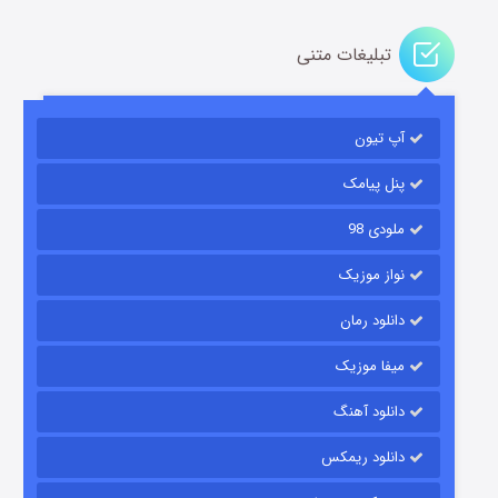
تبلیغات متنی
آپ تیون
باب اسفنجی فصل ۱۷
۶ (زیرنویس)
قسمت
منتشر شد
پنل پیامک
ملودی 98
نواز موزیک
دانلود رمان
میفا موزیک
دانلود آهنگ
رویایی برای تو
دانلود ریمکس
۱۵ (دوبله)
قسمت
منتشر شد