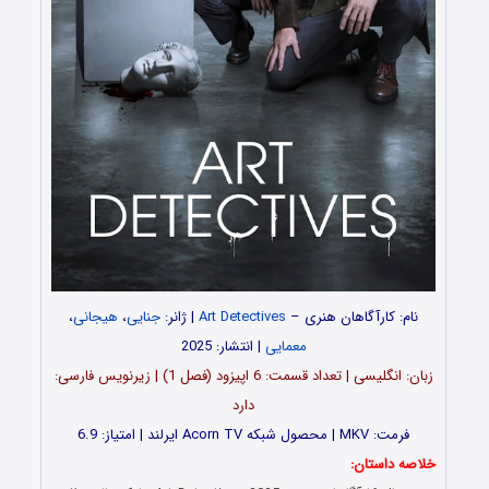
نام: کارآگاهان هنری –
Art Detectives
| ژانر:
جنایی
،
هیجانی
،
معمایی
| انتشار: 2025
زبان: انگلیسی | تعداد قسمت‌‌‌‌: 6 اپیزود (فصل 1) | زیرنویس فارسی:
دارد
فرمت: MKV | محصول شبکه Acorn TV ایرلند | امتیاز: 6.9
خلاصه داستان: