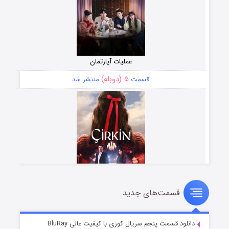
عملیات آپارتمان
۵ (دوبله)
قسمت
منتشر شد
قسمت‌های جدید
سریال زشت
۲ (زیرنویس)
قسمت
منتشر شد
دانلود قسمت پنجم سریال کوری با کیفیت عالی BluRay