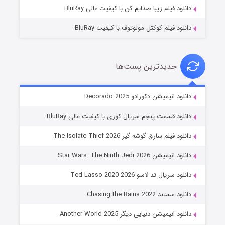
دانلود فیلم زیبا صدایم کن با کیفیت عالی BluRay
دانلود فیلم کوکتل مولوتوف با کیفیت BluRay
جدیدترین پست‌ها
خاندان اژدها فصل ۳
دانلود انیمیشن دکورادو Decorado 2025
۶ (زیرنویس)
قسمت
منتشر شد
دانلود قسمت پنجم سریال کوری با کیفیت عالی BluRay
دانلود فیلم سارق گوشه گیر The Isolate Thief 2026
دانلود انیمیشن Star Wars: The Ninth Jedi 2026
دانلود سریال تد لاسو Ted Lasso 2020-2026
دانلود مستند Chasing the Rains 2022
دانلود انیمیشن دنیایی دیگر Another World 2025
جادوگری در مغولستان