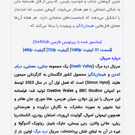
جینی گروهبان جذاب و خونسرد پلیس، که پس از قتل همسایه جان
به شکلی تصادفی با هم همکار می‌شوند، گروهی عجیب اما خنده‌دار
را تشکیل می‌دهند که شخصیت‌های متضادی دارند. هر هفته آن‌ها
معمای قتل‌هایی
هیجان‌انگیز
و پیچیده را برملا می‌کنند که…
(سانسور شده با زیرنویس فارسی SoftSub)
[
قسمت 01 کیفیت 1080p
] [
کیفیت 720p
] [
کیفیت 480p
]
درباره سریال:
سریال دره مرگ (
Death Valley
) یک مجموعه
جنایی
،
معمایی
،
درام
،
کمدی
و
هیجان‌انگیز
محصول کشور انگلستان به کارگردانی سیمون
هایند (Simon Hynd) است که فصل اول آن در سال 2025 توسط
دو کمپانی BBC Studios و Creative Wales تولید شد؛ فیلمنامه
این سریال را نیز پل دولان، سیان هریس، هانا جورج، جان هانتر و
نینا متیویر
به صورت مشترک،
به نگارش درآورده و هنرمندانی
همچون
تیموتی اسپال،
گوئینت کی‌ورث،
استفان رودری،
الکساندریا
ریلی،
ملانی والترز،
رمی بیسلی،
مایک بابینز،
ریتویک آندوگولا
و
غیره در آن به ایفای نقش پرداخته‌اند؛ سریال
دره مرگ
اولین بار از