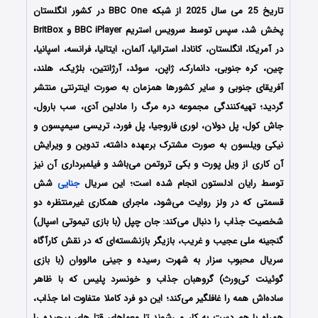
تاریخ 25 می سال 2025 از شبکه BBC One در کشور انگلستان
پخش شد، سپس توسط سرویس استریم BBC iPlayer و BritBox
در آمریکا، انگلستان، کانادا، استرالیا، آلمان، ایتالیا، فرانسه، اسپانیا،
چین، کره جنوبی، دانمارک، ژاپن، سوئد، آرژانتین، بلژیک، هلند،
آفریقای جنوبی و سایر کشورها همزمان به صورت اینترنتی منتشر
گردید؛ تهیه‌کنندگی مجموعه دره مرگ را
مادلین آدی، سب بارول،
جاش کول، پل دولان، لوری فاروجیا، پل فورد، تریسی سیمپسون و
نیکی ویلسون
به صورت مشترک برعهده داشته، تدوین و ویرایش
آن کاری از ویل پورت و بکی تروتمن می‌باشد و فیلمبرداری آن نیز
توسط رایان ادلستون انجام شده است؛
این سریال
جنایی
شش
قسمتی که در ولز روایت می‌شود، ماجرای همکاری غیرمنتظره‌ دو
شخصیت جذاب را دنبال می‌کند: جان چپل (با بازی تیموتی اسپال)
گنجینه‌ ملی عجیب و غریب، بازیگر بازنشسته‌ای که در نقش کارآگاه
سریال محبوب سزار به شهرت رسیده و جینی مالووان (با بازی
گوئینت کی‌ورث) گروهبان جذاب و خونسرد پلیس که با ظاهر
ساده‌اش همه را غافلگیر می‌کند؛ این دو فرد کاملا متفاوت اما جذاب،
همراه با هم دست به کار می‌شوند تا معماهای قتل‌های پیچیده را