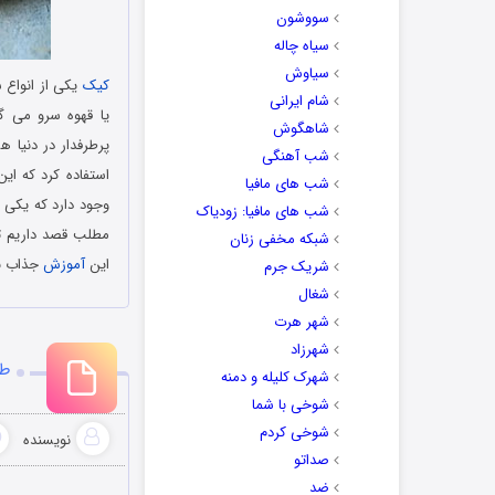
سووشون
سیاه چاله
سیاوش
کیک
یکی از انواع ش
شام ایرانی
یا قهوه سرو می گر
شاهگوش
پرطرفدار در دنیا ه
شب آهنگی
استفاده کرد که ای
شب های مافیا
وجود دارد که یکی ا
شب های مافیا: زودیاک
مطلب قصد داریم تا 
شبکه مخفی زنان
این
آموزش
جذاب به
شریک جرم
شغال
شهر هرت
شهرزاد
طر
شهرک کلیله و دمنه
شوخی با شما
شوخی کردم
نویسنده
صداتو
ضد