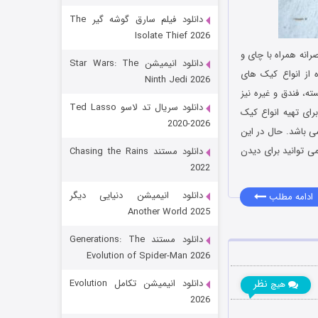
دانلود فیلم سارق گوشه گیر The
Isolate Thief 2026
انه همراه با چای و
دانلود انیمیشن Star Wars: The
ه از انواع کیک های
Ninth Jedi 2026
ه، فندق و غیره نیز
دانلود سریال تد لاسو Ted Lasso
رای تهیه انواع کیک
2020-2026
می باشد. حال در این
رویایی برای تو
ی توانید برای دیدن
دانلود مستند Chasing the Rains
2022
۱۵ (دوبله)
قسمت
منتشر شد
دانلود انیمیشن دنیایی دیگر
ادامه مطلب
Another World 2025
دانلود مستند Generations: The
Evolution of Spider-Man 2026
دانلود انیمیشن تکامل Evolution
نظر
هیچ
2026