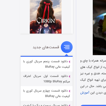
قسمت‌های جدید
سریال زشت
۲ (زیرنویس)
قسمت
منتشر شد
انه همراه با چای و
دانلود قسمت پنجم سریال کوری با
کیفیت عالی BluRay
ره از انواع کیک های
ه، فندق و غیره نیز
دانلود قسمت اول سریال اعتراف
رای تهیه انواع کیک
میکنم 1080p BluRay
می باشد. حال در این
دانلود قسمت چهارم سریال کوری با
رای دیدن این
آموزش
کیفیت عالی BluRay
دانلود سریال بیست و یک با کیفیت