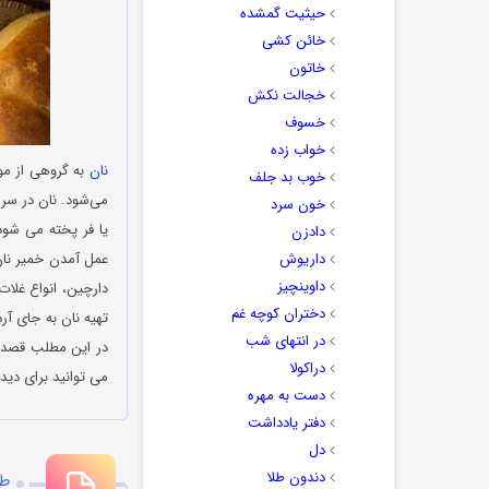
حیثیت گمشده
خائن کشی
خاتون
خجالت نکش
خسوف
خواب زده
نان
به گروهی از مو
خوب بد جلف
می‌شود. نان در سرا
خون سرد
یا فر پخته می شود.
دادزن
داریوش
عمل آمدن خمیر نان 
داوینچیز
دارچین، انواع غلات،
دختران کوچه غم
تهیه نان به جای آر
در انتهای شب
در این مطلب قصد د
دراکولا
می توانید برای دی
دست به مهره
دفتر یادداشت
دل
دندون طلا
طر