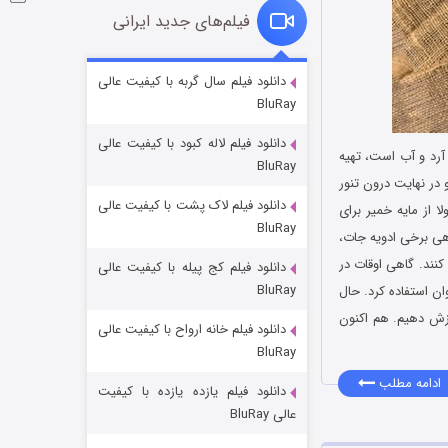
فیلم‌های جدید ایرانی
شوگر فصل ۲
دانلود فیلم سال گربه با کیفیت عالی
BluRay
۷ (زیرنویس)
قسمت
منتشر شد
دانلود فیلم لاله کبود با کیفیت عالی
آرد و آب است، تهیه
BluRay
 در نهایت درون تنور
دانلود فیلم لاک پشت با کیفیت عالی
 از مایه خمیر برای
BluRay
اهی برخی ادویه جات،
کنند. گاهی اوقات در
دانلود فیلم کج‌ پیله با کیفیت عالی
BluRay
ان استفاده کرد. حال
وزش دهیم. هم اکنون
دانلود فیلم خانه ارواح با کیفیت عالی
خاندان اژدها فصل ۳
BluRay
۶ (زیرنویس)
قسمت
منتشر شد
ادامه مطلب
دانلود فیلم یازده یازده با کیفیت
عالی BluRay