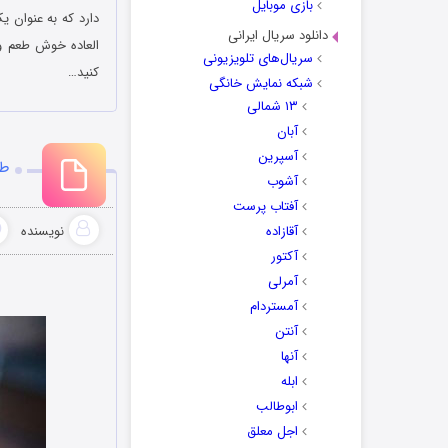
بازی موبایل
دارد که به عنوان ی
دانلود سریال ایرانی
العاده خوش طعم و
سریال‌های تلویزیونی
کنید…
شبکه نمایش خانگی
۱۳ شمالی
آبان
آسپرین
طر
آشوب
آفتاب پرست
آقازاده
نویسنده
آکتور
آمرلی
آمستردام
آنتن
آنها
ابله
ابوطالب
اجل معلق