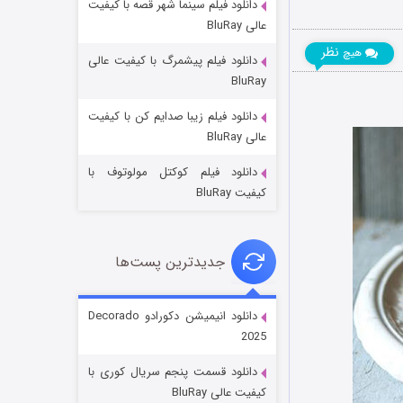
دانلود فیلم سینما شهر قصه با کیفیت
عالی BluRay
نظر
هیچ
دانلود فیلم پیشمرگ با کیفیت عالی
BluRay
دانلود فیلم زیبا صدایم کن با کیفیت
جادوگری در مغولستان
عالی BluRay
۱۴ (زیرنویس)
قسمت
منتشر شد
دانلود فیلم کوکتل مولوتوف با
کیفیت BluRay
جدیدترین پست‌ها
دانلود انیمیشن دکورادو Decorado
2025
باب اسفنجی فصل ۱۷
دانلود قسمت پنجم سریال کوری با
۶ (زیرنویس)
قسمت
منتشر شد
کیفیت عالی BluRay