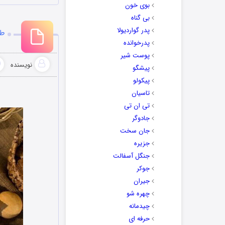
بوی خون
بی گناه
پدر گواردیولا
طر
پدرخوانده
پوست شیر
نویسنده
پیشگو
پیکولو
تاسیان
تی ان تی
جادوگر
جان سخت
جزیره
جنگل آسفالت
جوکر
جیران
چهره شو
چیدمانه
حرفه ای