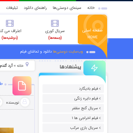
خانه
سینمای دوستی‌ها
راهنمای دانلود
تبلیغات
صفحه اصلی
سریال کوری
اعتراف می کن
HOME
(جمعه‌ها)
(دوشنبه‌ها)
وب‌سایت دوستی‌ها
دانلود و تماشای فیلم
پیشنهادها
خانه
آرد گندم
»
طر
فیلم بادیگارد
فیلم دایره زنگی
نویسنده
سریال گنج مظفر
فیلم اخراجی ها ۱
سریال بازی مرکب