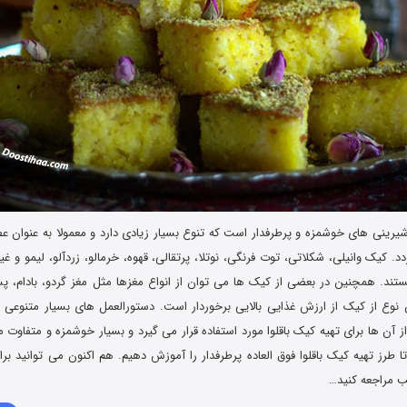
یرینی های خوشمزه و پرطرفدار است که تنوع بسیار زیادی دارد و معمولا به عنوان عصر
د. کیک وانیلی، شکلاتی، توت فرنگی، نوتلا، پرتقالی، قهوه، خرمالو، زردآلو، لیمو و غی
ستند. همچنین در بعضی از کیک ها می توان از انواع مغزها مثل مغز گردو، بادام، پست
ن نوع از کیک از ارزش غذایی بالایی برخوردار است. دستورالعمل های بسیار متنوعی ب
ز آن ها برای تهیه کیک باقلوا مورد استفاده قرار می گیرد و بسیار خوشمزه و متفاوت 
 طرز تهیه کیک باقلوا فوق العاده پرطرفدار را آموزش دهیم. هم اکنون می توانید ب
ب مراجعه کنید…