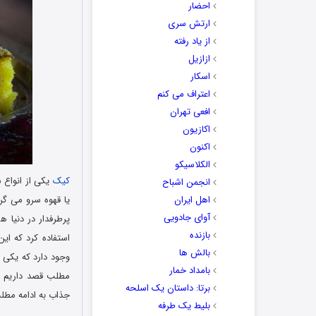
احضار
ارتش سری
از یاد رفته
ازازیل
اسکار
اعتراف می کنم
افعی تهران
اکازیون
اکنون
الکلاسیکو
کیک
یکی از انواع ش
انجمن اشباح
اهل ایران
یا قهوه سرو می گرد
آوای جادویی
پرطرفدار در دنیا ه
بازنده
استفاده کرد که ای
بالش ها
وجود دارد که یکی ا
بامداد خمار
مطلب قصد داریم تا
برتا: داستان یک اسلحه
جذاب به ادامه مطل
بلیط یک‌‌ طرفه