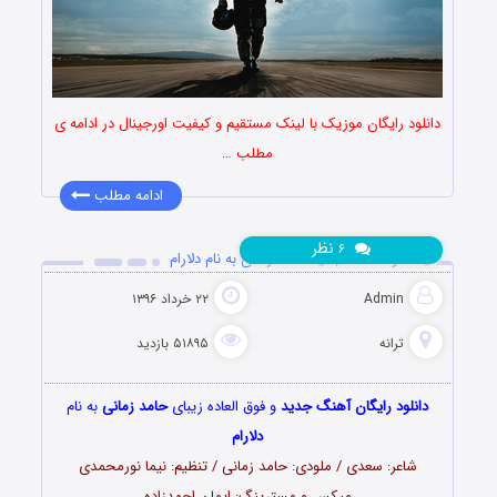
دانلود رایگان موزیک با لینک مستقیم و کیفیت اورجینال در ادامه ی
مطلب …
ادامه مطلب
نظر
۶
دانلود آهنگ جدید حامد زمانی به نام دلارام
Admin
۲۲ خرداد ۱۳۹۶
ترانه
۵۱۸۹۵ بازدید
دانلود رایگان آهنگ جدید
و فوق العاده زیبای
حامد زمانی
به نام
دلارام
شاعر: سعدی / ملودی: حامد زمانی / تنظیم: نیما نورمحمدی
میکس و مسترینگ: ایمان احمدزاده