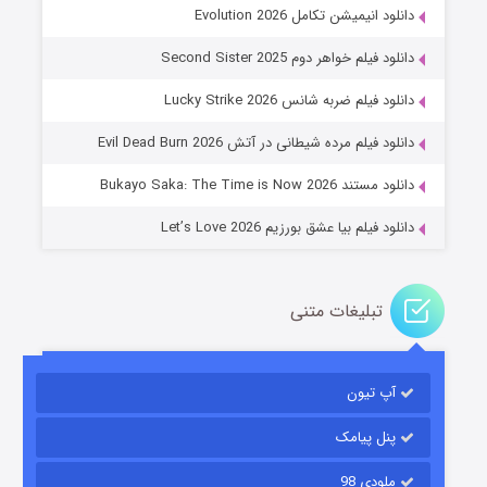
دانلود انیمیشن تکامل Evolution 2026
دانلود فیلم خواهر دوم Second Sister 2025
جادوگری در مغولستان
دانلود فیلم ضربه شانس Lucky Strike 2026
۱۴ (زیرنویس)
قسمت
منتشر شد
دانلود فیلم مرده شیطانی در آتش Evil Dead Burn 2026
دانلود مستند Bukayo Saka: The Time is Now 2026
دانلود فیلم بیا عشق بورزیم Let’s Love 2026
تبلیغات متنی
باب اسفنجی فصل ۱۷
آپ تیون
۶ (زیرنویس)
قسمت
منتشر شد
پنل پیامک
ملودی 98