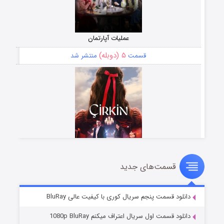
عملیات آپارتمان
۵ (دوبله)
قسمت
منتشر شد
قسمت‌های جدید
سریال زشت
۲ (زیرنویس)
قسمت
منتشر شد
دانلود قسمت پنجم سریال کوری با کیفیت عالی BluRay
دانلود قسمت اول سریال اعتراف میکنم 1080p BluRay