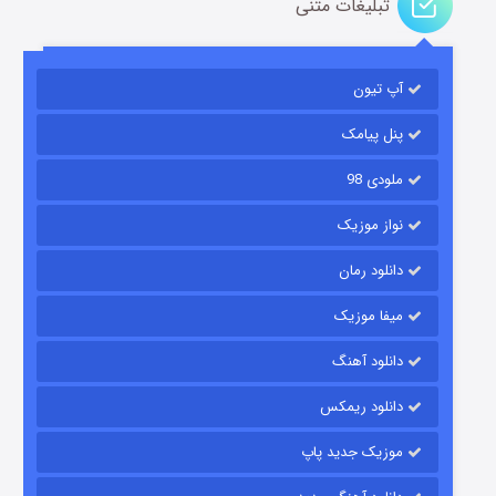
تبلیغات متنی
آپ تیون
باب اسفنجی فصل ۱۷
۶ (زیرنویس)
قسمت
منتشر شد
پنل پیامک
ملودی 98
نواز موزیک
دانلود رمان
میفا موزیک
دانلود آهنگ
رویایی برای تو
دانلود ریمکس
۱۵ (دوبله)
قسمت
منتشر شد
موزیک جدید پاپ