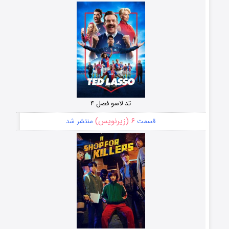
تد لاسو فصل ۴
۶ (زیرنویس)
قسمت
منتشر شد