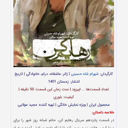
کارگردان:
شهرام شاه حسینی
| ژانر: عاشقانه، درام، خانوادگی | تاریخ
انتشار: زمستان 1401
تعداد قسمت‌ها: … اپیزود | مدت زمان این قسمت: 50 دقیقه |
کیفیت: بلوری
محصول ایران | ویژه نمایش خانگی | تهیه کننده: مجید مولایی
خلاصه داستان:
در قسمت پانزدهم سریال رهایم کن، حاتم شبانه روز شهر را برای
پیدا کردن هاتف زیرو رو می‌کند تا اینکه نغمه سراغش آمده و به او