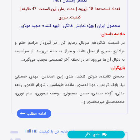
انتشار: زمستان 1401
تعداد قسمت‌ها: 18 اپیزود | مدت زمان این قسمت: 47 دقیقه |
کیفیت: بلوری
محصول ایران | ویژه نمایش خانگی | تهیه کننده: مجید مولایی
خلاصه داستان:
در قسمت شانزدهم سریال رهایم کن، در گیرودار مراسم ختم و
عزاداری، خبری از محل هاتف و مارال به حاتم می‌رسد. او سراسیمه
به دنبال آن‌ها می‌رود اما در لحظه آخر تصمیمی عجیب می‌گیرد…
بازیگران:
محسن تنابنده، هوتن شکیبا، هدی زین العابدین، مهدی حسینی
نیا، بابک کریمی، مونا احمدی، مائده طهماسبی، شهرام قائدی، رابعه
مدنی، آزاده صمدی، حسن معجونی، یوسف تیموری، سام نوری،
محمدصادق میرمحمدی و…
ادامه مطلب
دانلود قسمت پانزدهم سریال رهایم کن با کیفیت Full HD
نظر
هیچ