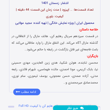
انتشار: زمستان 1401
تعداد قسمت‌ها: … اپیزود | مدت زمان این قسمت: 44 دقیقه |
کیفیت: بلوری
محصول ایران | ویژه نمایش خانگی | تهیه کننده: مجید مولایی
خلاصه داستان:
در قسمت سیزدهم سریال رهایم کن، هاتف مارال را از اتفاقاتی در
گذشته مارال آگاه می‌کند. این اتفاق مارال را وارد ملاقاتی می‌کند که
باعث فاجعه‌ای غیر قابل بازگشت در رابطه با حاتم می‌شود…
بازیگران:
محسن تنابنده، هوتن شکیبا، هدی زین العابدین، مهدی حسینی
نیا، بابک کریمی، مونا احمدی، مائده طهماسبی، شهرام قائدی، رابعه
مدنی، آزاده صمدی، حسن معجونی، یوسف تیموری، سام نوری،
محمدصادق میرمحمدی و…
ادامه مطلب
دانلود قسمت دوازدهم سریال رهایم کن با کیفیت Full HD
نظر
هیچ