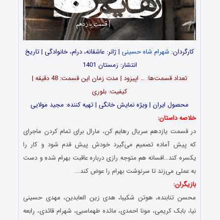
کارگردان:
شهرام شاه حسینی
| ژانر: عاشقانه، درام، خانوادگی | تاریخ
انتشار: زمستان 1401
تعداد قسمت‌ها: … اپیزود | مدت زمان این قسمت: 48 دقیقه |
کیفیت: بلوری
محصول ایران | ویژه نمایش خانگی | تهیه کننده: مجید مولایی
خلاصه داستان:
در قسمت یازدهم سریال رهایم کن، مارال برای تمام کردن ماجرای
که پیش آماده تصمیم می‌گیرد خودش پیش قدم شود و کار را
یکسره کند…افسانه هم متوجه رازی درباره عاقبت بهرام شده و دست
به عملی می‌زند تا سرنوشت بهرام را عوض کند….
بازیگران:
محسن تنابنده، هوتن شکیبا، هدی زین العابدین، مهدی حسینی
نیا، بابک کریمی، مونا احمدی، مائده طهماسبی، شهرام قائدی، رابعه