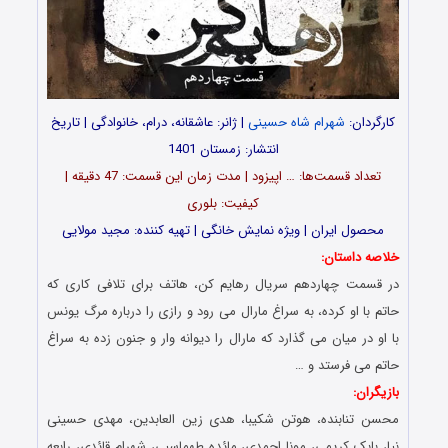
کارگردان:
شهرام شاه حسینی
| ژانر: عاشقانه، درام، خانوادگی | تاریخ
انتشار: زمستان 1401
تعداد قسمت‌ها: … اپیزود | مدت زمان این قسمت: 47 دقیقه |
کیفیت: بلوری
محصول ایران | ویژه نمایش خانگی | تهیه کننده: مجید مولایی
خلاصه داستان:
در قسمت چهاردهم سریال رهایم کن، هاتف برای تلافی کاری که
حاتم با او کرده، به سراغ مارال می رود و رازی را درباره مرگ یونس
با او در میان می گذارد که مارال را دیوانه وار و جنون زده به سراغ
حاتم می فرستد و …
بازیگران:
محسن تنابنده، هوتن شکیبا، هدی زین العابدین، مهدی حسینی
نیا، بابک کریمی، مونا احمدی، مائده طهماسبی، شهرام قائدی، رابعه