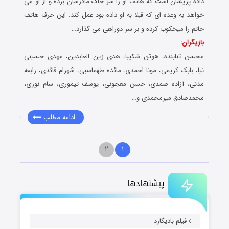
داده پریشان است که هاتف او را سر خاک مادرشان برده و از او می
خواهد به وعده ای که قبلا به او داده بود عمل کند. این حرف هاتف
حاتم را میخکوب کرده و بر سر دوراهی می گذارد…
بازیگران:
محسن تنابنده، هوتن شکیبا، هدی زین العابدین، مهدی حسینی
نیا، بابک کریمی، مونا احمدی، مائده طهماسبی، شهرام قائدی، رابعه
مدنی، آزاده صمدی، حسن معجونی، یوسف تیموری، سام نوری،
محمدصادق میرمحمدی و…
ادامه مطلب
۲
۱
پیشنهادها
فیلم بادیگارد