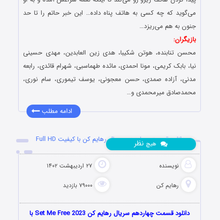
می‌گوید که چه کسی به هاتف پناه داده… این خبر حاتم را تا حد
جنون به هم می‌ریزد…
بازیگران:
محسن تنابنده، هوتن شکیبا، هدی زین العابدین، مهدی حسینی
نیا، بابک کریمی، مونا احمدی، مائده طهماسبی، شهرام قائدی، رابعه
مدنی، آزاده صمدی، حسن معجونی، یوسف تیموری، سام نوری،
محمدصادق میرمحمدی و…
ادامه مطلب
دانلود قسمت چهاردهم سریال رهایم کن با کیفیت Full HD
نظر
هیچ
نویسنده
۲۷ اردیبهشت ۱۴۰۲
رهایم کن
۷۹۰۰۰ بازدید
دانلود قسمت چهاردهم سریال رهایم کن Set Me Free 2023 با