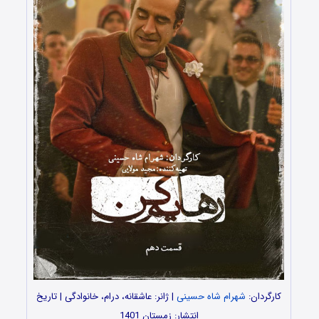
کارگردان:
شهرام شاه حسینی
| ژانر: عاشقانه، درام، خانوادگی | تاریخ
انتشار: زمستان 1401