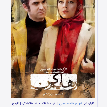
کارگردان:
شهرام شاه حسینی
| ژانر: عاشقانه، درام، خانوادگی | تاریخ