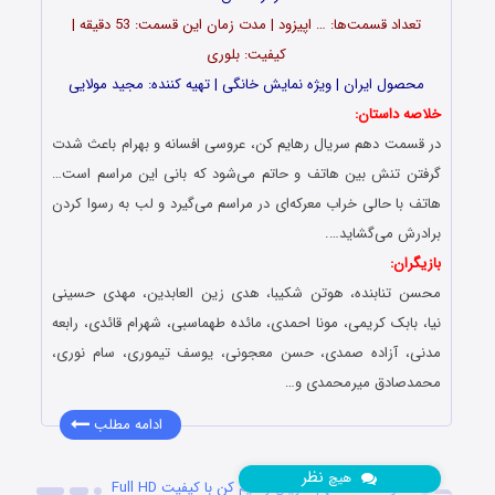
تعداد قسمت‌ها: … اپیزود | مدت زمان این قسمت: 53 دقیقه |
کیفیت: بلوری
محصول ایران | ویژه نمایش خانگی | تهیه کننده: مجید مولایی
خلاصه داستان:
در قسمت دهم سریال رهایم کن، عروسی افسانه و بهرام باعث شدت
گرفتن تنش بین هاتف و حاتم می‌شود که بانی این مراسم است…
هاتف با حالی خراب معرکه‌ای در مراسم می‌گیرد و لب به رسوا کردن
برادرش می‌گشاید….
بازیگران:
محسن تنابنده، هوتن شکیبا، هدی زین العابدین، مهدی حسینی
نیا، بابک کریمی، مونا احمدی، مائده طهماسبی، شهرام قائدی، رابعه
مدنی، آزاده صمدی، حسن معجونی، یوسف تیموری، سام نوری،
محمدصادق میرمحمدی و…
ادامه مطلب
نظر
هیچ
دانلود قسمت نهم سریال رهایم کن با کیفیت Full HD