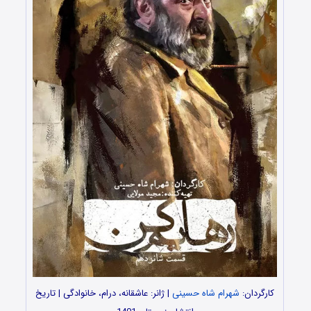
کارگردان:
شهرام شاه حسینی
| ژانر: عاشقانه، درام، خانوادگی | تاریخ