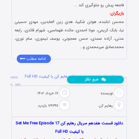
فاجعه پیش رو جلوگیری کند …
بازیگران:
محسن تنابنده، هوتن شکیبا، هدی زین العابدین، مهدی حسینی
نیا، بابک کریمی، مونا احمدی، مائده طهماسبی، شهرام قائدی، رابعه
مدنی، آزاده صمدی، حسن معجونی، یوسف تیموری، سام نوری،
محمدصادق میرمحمدی و…
ادامه مطلب
دانلود قسمت هفدهم سریال رهایم کن با کیفیت Full HD
نظر
هیچ
نویسنده
۱۷ خرداد ۱۴۰۲
رهایم کن
۷۴۳۹۷ بازدید
دانلود قسمت هفدهم سریال رهایم کن Set Me Free Episode 17
با کیفیت Full HD