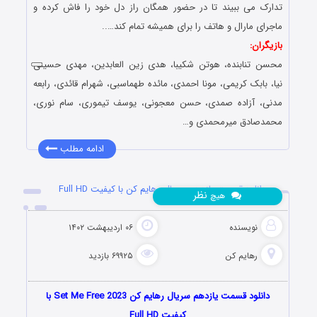
تدارک می ببیند تا در حضور همگان راز دل خود را فاش کرده و
ماجرای مارال و هاتف را برای همیشه تمام کند…..
بازیگران:
محسن تنابنده، هوتن شکیبا، هدی زین العابدین، مهدی حسینی
نیا، بابک کریمی، مونا احمدی، مائده طهماسبی، شهرام قائدی، رابعه
مدنی، آزاده صمدی، حسن معجونی، یوسف تیموری، سام نوری،
محمدصادق میرمحمدی و…
ادامه مطلب
دانلود قسمت یازدهم سریال رهایم کن با کیفیت Full HD
نظر
هیچ
نویسنده
۰۶ اردیبهشت ۱۴۰۲
رهایم کن
۶۹۹۲۵ بازدید
دانلود قسمت یازدهم سریال رهایم کن Set Me Free 2023 با
کیفیت Full HD