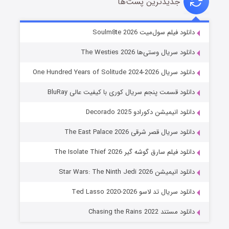
جدیدترین پست‌ها
خاندان اژدها فصل ۳
دانلود فیلم سول‌میت Soulm8te 2026
۶ (زیرنویس)
قسمت
منتشر شد
دانلود سریال وستی‌ها The Westies 2026
دانلود سریال One Hundred Years of Solitude 2024-2026
دانلود قسمت پنجم سریال کوری با کیفیت عالی BluRay
دانلود انیمیشن دکورادو Decorado 2025
دانلود سریال قصر شرقی The East Palace 2026
دانلود فیلم سارق گوشه گیر The Isolate Thief 2026
جادوگری در مغولستان
دانلود انیمیشن Star Wars: The Ninth Jedi 2026
۱۴ (زیرنویس)
قسمت
منتشر شد
دانلود سریال تد لاسو Ted Lasso 2020-2026
دانلود مستند Chasing the Rains 2022