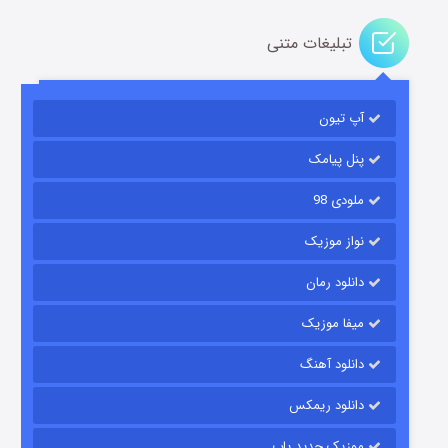
تبلیغات متنی
آپ تیون
باب اسفنجی فصل ۱۷
۶ (زیرنویس)
قسمت
منتشر شد
پنل پیامک
ملودی 98
نواز موزیک
دانلود رمان
میفا موزیک
دانلود آهنگ
رویایی برای تو
دانلود ریمکس
۱۵ (دوبله)
قسمت
منتشر شد
موزیک جدید پاپ