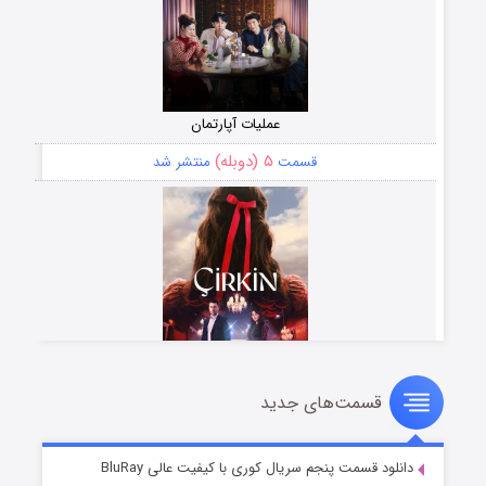
عملیات آپارتمان
۵ (دوبله)
قسمت
منتشر شد
قسمت‌های جدید
سریال زشت
۲ (زیرنویس)
قسمت
منتشر شد
دانلود قسمت پنجم سریال کوری با کیفیت عالی BluRay