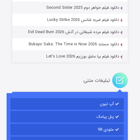
دانلود فیلم خواهر دوم Second Sister 2025
جادوگری در مغولستان
دانلود فیلم ضربه شانس Lucky Strike 2026
۱۴ (زیرنویس)
قسمت
منتشر شد
دانلود فیلم مرده شیطانی در آتش Evil Dead Burn 2026
دانلود مستند Bukayo Saka: The Time is Now 2026
دانلود فیلم بیا عشق بورزیم Let’s Love 2026
تبلیغات متنی
باب اسفنجی فصل ۱۷
آپ تیون
۶ (زیرنویس)
قسمت
منتشر شد
پنل پیامک
ملودی 98