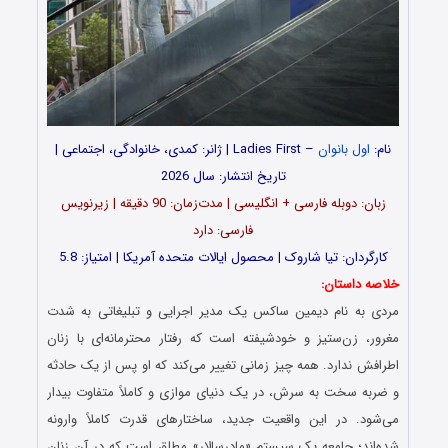
نام:
اول بانوان
– Ladies First | ژانر: کمدی، خانوادگی، اجتماعی |
تاریخ انتشار: سال 2026
زبان: دوبله فارسی + انگلیسی | مدت‌زمان: 90 دقیقه | زیرنویس
فارسی: دارد
کارگردان: تیا شاروک | محصول ایالات متحده آمریکا | امتیاز: 5.8
خلاصه داستان:
مردی به نام دیمین ساکس یک مدیر اجرایی و تبلیغاتی به شدت
مغرور، زن‌ستیز و خودشیفته است که رفتار محترمانه‌ای با زنان
اطرافش ندارد. همه چیز زمانی تغییر می‌کند که او پس از یک حادثه
و ضربه سخت به سرش، در یک دنیای موازی و کاملاً متفاوت بیدار
می‌شود. در این واقعیت جدید، ساختارهای قدرت کاملاً وارونه
شده‌اند؛ جامعه یک سیستم «مادرسالار» مطلق است که در آن زنان