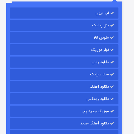
آپ تیون
مردگان متحرک: شهر مرده ۳
۲ (زیرنویس)
قسمت
منتشر شد
پنل پیامک
ملودی 98
نواز موزیک
دانلود رمان
میفا موزیک
دانلود آهنگ
شکست استوارت در نجات جهان
دانلود ریمکس
۷ (زیرنویس)
قسمت
منتشر شد
موزیک جدید پاپ
دانلود آهنگ جدید