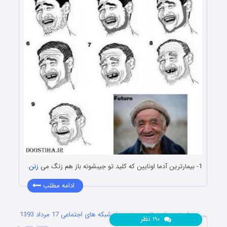
1- بیمارترین آدما اونایین که کلید تو جیبشونه باز هم زنگ می
زنن
.
ادامه مطلب
شوخی های جالب و خنده دار شبکه های اجتماعی 17 مرداد 1393
نظر
۱۹۰