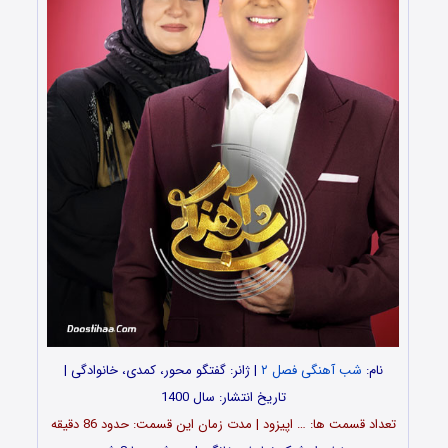
نام:
شب آهنگی فصل ۲
| ژانر: گفتگو محور، کمدی، خانوادگی |
تاریخ انتشار: سال 1400
تعداد قسمت ها: … اپیزود | مدت زمان این قسمت: حدود 86 دقیقه