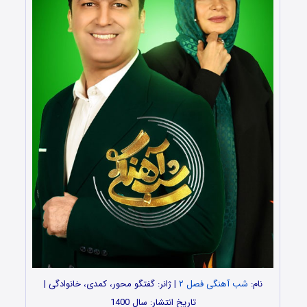
نام:
شب آهنگی فصل ۲
| ژانر: گفتگو محور، کمدی، خانوادگی |
تاریخ انتشار: سال 1400