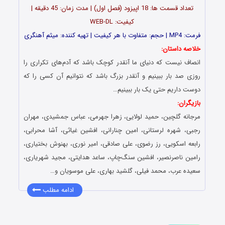
تعداد قسمت ها: 18 اپیزود (فصل اول) | مدت زمان: 45 دقیقه |
کیفیت: WEB-DL
فرمت: MP4 | حجم: متفاوت با هر کیفیت | تهیه کننده: میثم آهنگری
خلاصه داستان:
انصاف نیست که دنیای ما آنقدر کوچک باشد که آدم‌های تکراری را
روزی صد بار ببینیم و آنقدر بزرگ باشد که نتوانیم آن کسی را که
دوست داریم حتی یک بار ببینیم…
بازیگران:
مرجانه گلچین، حمید لولایی، زهرا جهرمی، عباس جمشیدی، مهران
رجبی، شهره لرستانی، امین چنارانی، افشین غیاثی، آشا محرابی،
رابعه اسکویی، رز رضوی، علی صادقی، امیر نوری، بهنوش بختیاری،
رامین ناصرنصیر، افشین سنگ‌چاپ، ساعد هدایتی، مجید شهریاری،
سعیده عرب، محمد فیلی، گلشید بهاری، علی موسویان و…
ادامه مطلب