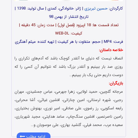
کارگردان:
حسین تبریزی
| ژانر: خانوادگی، کمدی | سال تولید: 1398 |
تاریخ انتشار: از بهمن 98
تعداد قسمت ها: 18 اپیزود (فصل اول) | مدت زمان: 45 دقیقه |
کیفیت: WEB-DL
فرمت: MP4 | حجم: متفاوت با هر کیفیت | تهیه کننده: میثم آهنگری
خلاصه داستان:
انصاف نیست که دنیای ما آنقدر کوچک باشد که آدم‌های تکراری را
روزی صد بار ببینیم و آنقدر بزرگ باشد که نتوانیم آن کسی را که
دوست داریم حتی یک بار ببینیم…
بازیگران:
مرجانه گلچین، حمید لولایی، زهرا جهرمی، عباس جمشیدی، مهران
رجبی، شهره لرستانی، امین چنارانی، افشین غیاثی، آشا محرابی،
رابعه اسکویی، رز رضوی، علی صادقی، امیر نوری، بهنوش بختیاری،
رامین ناصرنصیر، افشین سنگ‌چاپ، ساعد هدایتی، مجید شهریاری،
سعیده عرب، محمد فیلی، گلشید بهاری، علی موسویان و…
ادامه مطلب