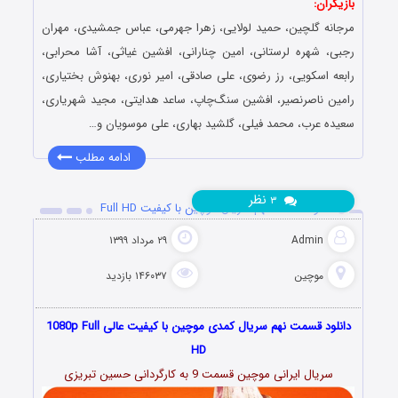
بازیگران:
مرجانه گلچین، حمید لولایی، زهرا جهرمی، عباس جمشیدی، مهران
رجبی، شهره لرستانی، امین چنارانی، افشین غیاثی، آشا محرابی،
رابعه اسکویی، رز رضوی، علی صادقی، امیر نوری، بهنوش بختیاری،
رامین ناصرنصیر، افشین سنگ‌چاپ، ساعد هدایتی، مجید شهریاری،
سعیده عرب، محمد فیلی، گلشید بهاری، علی موسویان و…
ادامه مطلب
نظر
۳
دانلود قسمت نهم سریال موچین با کیفیت Full HD
Admin
۲۹ مرداد ۱۳۹۹
موچین
۱۴۶۰۳۷ بازدید
دانلود قسمت نهم سریال کمدی موچین با کیفیت عالی 1080p Full
HD
سریال ایرانی موچین قسمت 9 به کارگردانی حسین تبریزی