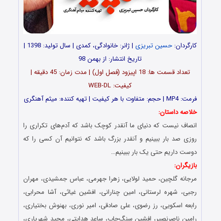
کارگردان:
حسین تبریزی
| ژانر: خانوادگی، کمدی | سال تولید: 1398 |
تاریخ انتشار: از بهمن 98
تعداد قسمت ها: 18 اپیزود (فصل اول) | مدت زمان: 45 دقیقه |
کیفیت: WEB-DL
فرمت: MP4 | حجم: متفاوت با هر کیفیت | تهیه کننده: میثم آهنگری
خلاصه داستان:
انصاف نیست که دنیای ما آنقدر کوچک باشد که آدم‌های تکراری را
روزی صد بار ببینیم و آنقدر بزرگ باشد که نتوانیم آن کسی را که
دوست داریم حتی یک بار ببینیم…
بازیگران:
مرجانه گلچین، حمید لولایی، زهرا جهرمی، عباس جمشیدی، مهران
رجبی، شهره لرستانی، امین چنارانی، افشین غیاثی، آشا محرابی،
رابعه اسکویی، رز رضوی، علی صادقی، امیر نوری، بهنوش بختیاری،
رامین ناصرنصیر، افشین سنگ‌چاپ، ساعد هدایتی، مجید شهریاری،