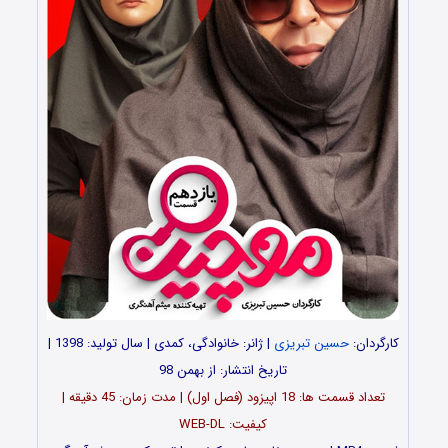
کارگردان:
حسین تبریزی
| ژانر: خانوادگی، کمدی | سال تولید: 1398 |
تاریخ انتشار: از بهمن 98
تعداد قسمت ها: 18 اپیزود (فصل اول) | مدت زمان: 45 دقیقه |
کیفیت: WEB-DL