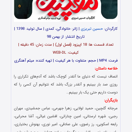
کارگردان:
حسین تبریزی
| ژانر: خانوادگی، کمدی | سال تولید: 1398 |
تاریخ انتشار: از بهمن 98
تعداد قسمت ها: 18 اپیزود (فصل اول) | مدت زمان: 45 دقیقه |
کیفیت: WEB-DL
فرمت: MP4 | حجم: متفاوت با هر کیفیت | تهیه کننده: میثم آهنگری
خلاصه داستان:
انصاف نیست که دنیای ما آنقدر کوچک باشد که آدم‌های تکراری را
روزی صد بار ببینیم و آنقدر بزرگ باشد که نتوانیم آن کسی را که
دوست داریم حتی یک بار ببینیم…
بازیگران:
مرجانه گلچین، حمید لولایی، زهرا جهرمی، عباس جمشیدی، مهران
رجبی، شهره لرستانی، امین چنارانی، افشین غیاثی، آشا محرابی،
رابعه اسکویی، رز رضوی، علی صادقی، امیر نوری، بهنوش بختیاری،