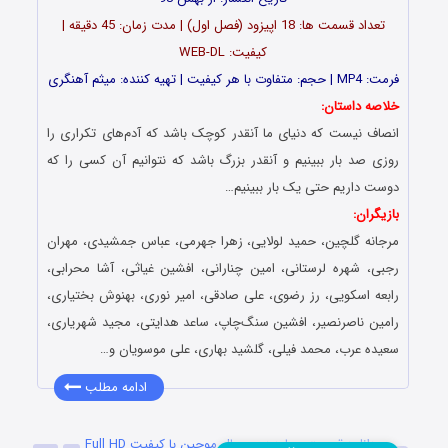
تعداد قسمت ها: 18 اپیزود (فصل اول) | مدت زمان: 45 دقیقه |
کیفیت: WEB-DL
فرمت: MP4 | حجم: متفاوت با هر کیفیت | تهیه کننده: میثم آهنگری
خلاصه داستان:
انصاف نیست که دنیای ما آنقدر کوچک باشد که آدم‌های تکراری را
روزی صد بار ببینیم و آنقدر بزرگ باشد که نتوانیم آن کسی را که
دوست داریم حتی یک بار ببینیم…
بازیگران:
مرجانه گلچین، حمید لولایی، زهرا جهرمی، عباس جمشیدی، مهران
رجبی، شهره لرستانی، امین چنارانی، افشین غیاثی، آشا محرابی،
رابعه اسکویی، رز رضوی، علی صادقی، امیر نوری، بهنوش بختیاری،
رامین ناصرنصیر، افشین سنگ‌چاپ، ساعد هدایتی، مجید شهریاری،
سعیده عرب، محمد فیلی، گلشید بهاری، علی موسویان و…
ادامه مطلب
دانلود قسمت چهاردهم سریال موچین با کیفیت Full HD