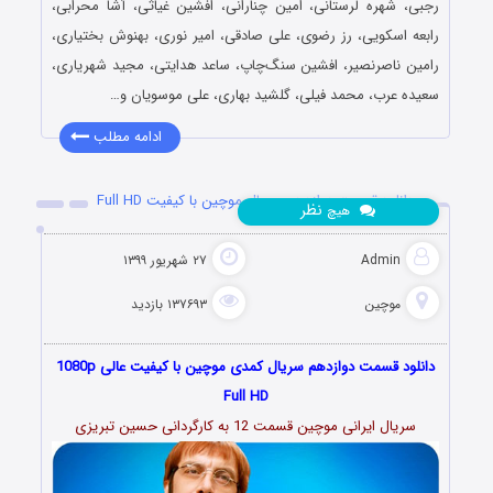
رجبی، شهره لرستانی، امین چنارانی، افشین غیاثی، آشا محرابی،
رابعه اسکویی، رز رضوی، علی صادقی، امیر نوری، بهنوش بختیاری،
رامین ناصرنصیر، افشین سنگ‌چاپ، ساعد هدایتی، مجید شهریاری،
سعیده عرب، محمد فیلی، گلشید بهاری، علی موسویان و…
ادامه مطلب
دانلود قسمت دوازدهم سریال موچین با کیفیت Full HD
نظر
هیچ
Admin
۲۷ شهریور ۱۳۹۹
موچین
۱۳۷۶۹۳ بازدید
دانلود قسمت دوازدهم سریال کمدی موچین با کیفیت عالی 1080p
Full HD
سریال ایرانی موچین قسمت 12 به کارگردانی حسین تبریزی