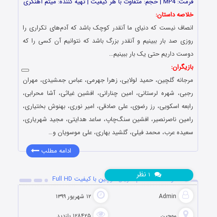
فرمت: MP4 | حجم: متفاوت با هر کیفیت | تهیه کننده: میثم آهنگری
خلاصه داستان:
انصاف نیست که دنیای ما آنقدر کوچک باشد که آدم‌های تکراری را
روزی صد بار ببینیم و آنقدر بزرگ باشد که نتوانیم آن کسی را که
دوست داریم حتی یک بار ببینیم…
بازیگران:
مرجانه گلچین، حمید لولایی، زهرا جهرمی، عباس جمشیدی، مهران
رجبی، شهره لرستانی، امین چنارانی، افشین غیاثی، آشا محرابی،
رابعه اسکویی، رز رضوی، علی صادقی، امیر نوری، بهنوش بختیاری،
رامین ناصرنصیر، افشین سنگ‌چاپ، ساعد هدایتی، مجید شهریاری،
سعیده عرب، محمد فیلی، گلشید بهاری، علی موسویان و…
ادامه مطلب
نظر
۱
دانلود قسمت دهم سریال موچین با کیفیت Full HD
Admin
۱۲ شهریور ۱۳۹۹
موچین
۱۲۸۴۲۵ بازدید