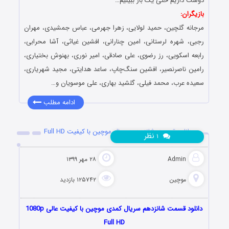
دوست داریم حتی یک بار ببینیم…
بازیگران:
مرجانه گلچین، حمید لولایی، زهرا جهرمی، عباس جمشیدی، مهران
رجبی، شهره لرستانی، امین چنارانی، افشین غیاثی، آشا محرابی،
رابعه اسکویی، رز رضوی، علی صادقی، امیر نوری، بهنوش بختیاری،
رامین ناصرنصیر، افشین سنگ‌چاپ، ساعد هدایتی، مجید شهریاری،
سعیده عرب، محمد فیلی، گلشید بهاری، علی موسویان و…
ادامه مطلب
دانلود قسمت شانزدهم سریال موچین با کیفیت Full HD
نظر
۱
Admin
۲۸ مهر ۱۳۹۹
موچین
۱۲۵۷۴۲ بازدید
دانلود قسمت شانزدهم سریال کمدی موچین با کیفیت عالی 1080p
Full HD