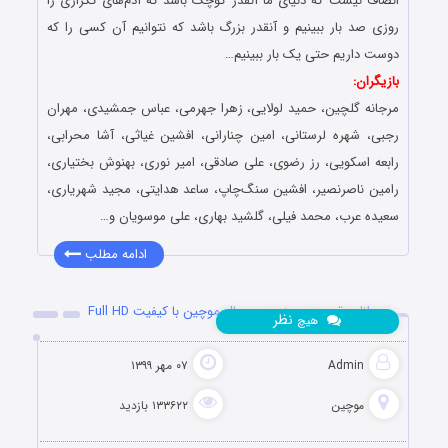
انصاف نیست که دنیای ما آنقدر کوچک باشد که آدم‌های تکراری را
روزی صد بار ببینیم و آنقدر بزرگ باشد که نتوانیم آن کسی را که
دوست داریم حتی یک بار ببینیم…
بازیگران:
مرجانه گلچین، حمید لولایی، زهرا جهرمی، عباس جمشیدی، مهران
رجبی، شهره لرستانی، امین چنارانی، افشین غیاثی، آشا محرابی،
رابعه اسکویی، رز رضوی، علی صادقی، امیر نوری، بهنوش بختیاری،
رامین ناصرنصیر، افشین سنگ‌چاپ، ساعد هدایتی، مجید شهریاری،
سعیده عرب، محمد فیلی، گلشید بهاری، علی موسویان و…
ادامه مطلب
دانلود قسمت سیزدهم سریال موچین با کیفیت Full HD
نظر
هیچ
Admin
۰۷ مهر ۱۳۹۹
موچین
۱۳۳۶۲۲ بازدید