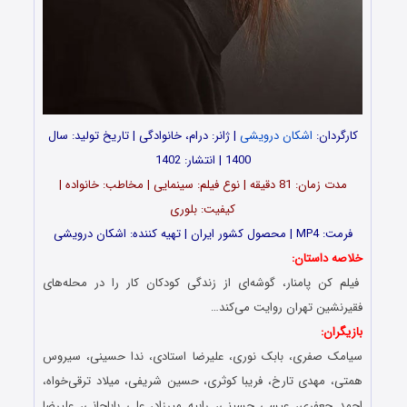
کارگردان:
اشکان درویشی
| ژانر: درام، خانوادگی | تاریخ تولید: سال
1400 | انتشار: 1402
مدت‌‌ زمان: 81 دقیقه | نوع فیلم: سینمایی | مخاطب: خانواده |
کیفیت: بلوری
فرمت: MP4 | محصول کشور ایران | تهیه‎‌ کننده: اشکان درویشی
خلاصه داستان:
فیلم کن پامنار، گوشه‌ای از زندگی کودکان کار را در محله‌های
فقیرنشین تهران روایت می‌کند…
بازیگران:
سیامک صفری، بابک نوری، علیرضا استادی، ندا حسینی، سیروس
همتی، مهدی تارخ، فریبا کوثری، حسین شریفی، میلاد ترقی‌خواه،
احمد جعفری، عیسی حسینی، رابیه میرزاد، علی باباجانی، علیرضا