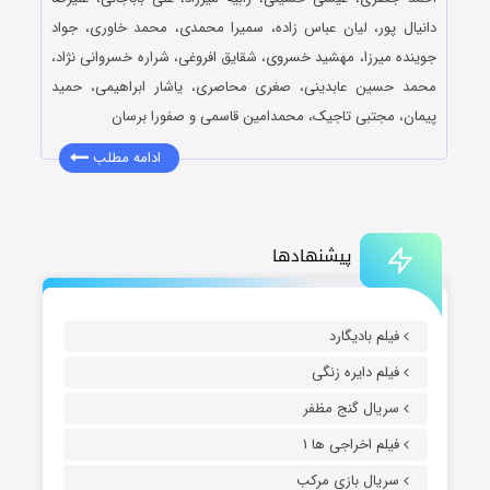
دانیال پور، لیان عباس زاده، سمیرا محمدی، محمد خاوری، جواد
جوینده میرزا، مهشید خسروی، شقایق افروغی، شراره خسروانی نژاد،
محمد حسین عابدینی، صغری محاصری، یاشار ابراهیمی، حمید
پیمان، مجتبی تاجیک، محمدامین قاسمی و صفورا برسان
ادامه مطلب
پیشنهادها
فیلم بادیگارد
فیلم دایره زنگی
سریال گنج مظفر
فیلم اخراجی ها ۱
سریال بازی مرکب