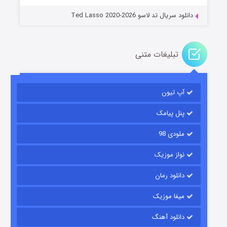
دانلود سریال تد لاسو Ted Lasso 2020-2026
تبلیغات متنی
آپ تیون
جادوگری در مغولستان
۱۴ (زیرنویس)
قسمت
منتشر شد
پنل پیامک
ملودی 98
نواز موزیک
دانلود رمان
میفا موزیک
دانلود آهنگ
باب اسفنجی فصل ۱۷