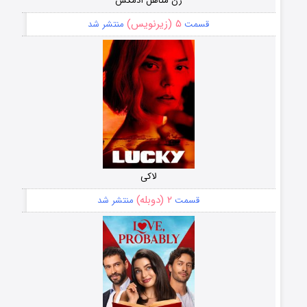
زن متاهل آدمکش
۵ (زیرنویس)
قسمت
منتشر شد
لاکی
۲ (دوبله)
قسمت
منتشر شد