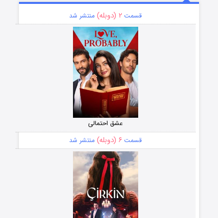
۲ (دوبله)
قسمت
منتشر شد
عشق احتمالی
۶ (دوبله)
قسمت
منتشر شد