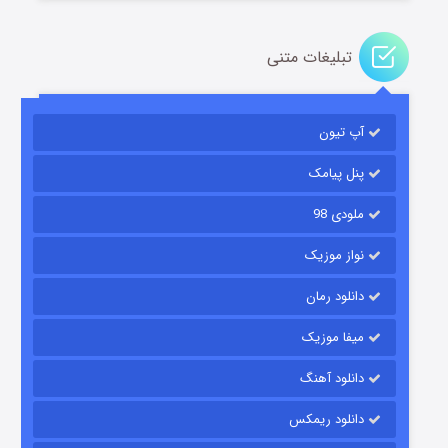
تبلیغات متنی
آپ تیون
جادوگری در مغولستان
۱۴ (زیرنویس)
قسمت
منتشر شد
پنل پیامک
ملودی 98
نواز موزیک
دانلود رمان
میفا موزیک
دانلود آهنگ
باب اسفنجی فصل ۱۷
دانلود ریمکس
۶ (زیرنویس)
قسمت
منتشر شد