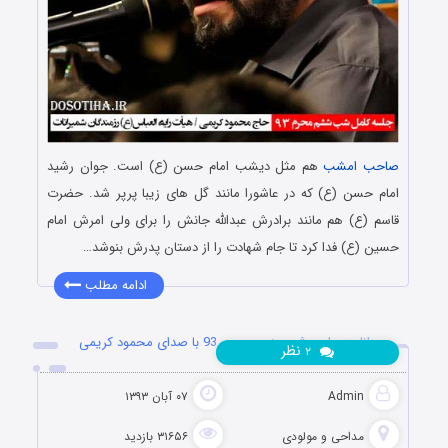
صاحب امشب
هم مثل دیشب امام حسن (ع) است. جوان رشید
امام حسن (ع) که در عاشورا مانند گل های زیبا پرپر شد. حضرت
قاسم (ع) هم مانند برادرش عبدالله جانش را برای ولی امرش امام
حسین (ع) فدا کرد تا جام شهادت را از دستان پدرش بنوشد…
ادامه مطلب
دانلود مراسم شب پنجم محرم 93 با صدای محمود کریمی
نظر
۲
Admin
۰۷ آبان ۱۳۹۳
مداحی و مولودی
۳۱۶۵۶ بازدید