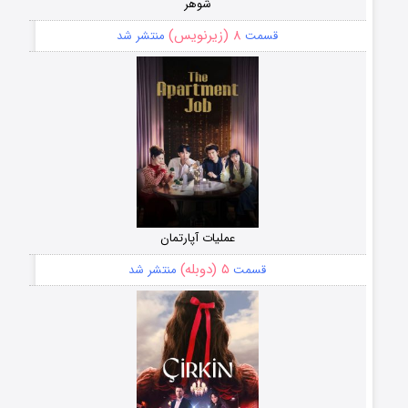
شوهر
۸ (زیرنویس)
قسمت
منتشر شد
عملیات آپارتمان
۵ (دوبله)
قسمت
منتشر شد