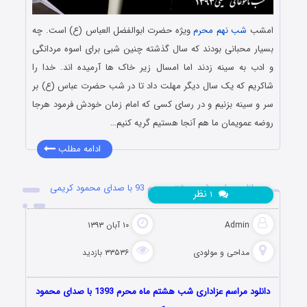
امشب
شب نهم محرم
ویژه حضرت ابوالفضل العباس (ع) است. چه
بسیار محبانی بودند که سال گذشته چنین شبی برای اسوه مردانگی
و ادب به سینه زدند اما امسال زیر خاک ها آرمیده اند. خدا را
شاکریم که یک سال دیگر مهلت داد تا در شب حضرت عباس (ع) بر
سر و سینه بزنیم و در رسای کسی که امام زمان خودش فرمود هرجا
روضه عمویمان ما هم آنجا هستیم گریه کنیم…
ادامه مطلب
دانلود مراسم شب هشتم محرم 93 با صدای محمود کریمی
نظر
۱
Admin
۱۰ آبان ۱۳۹۳
مداحی و مولودی
۳۳۵۳۶ بازدید
دانلود مراسم عزاداری شب هشتم ماه محرم 1393 با صدای محمود