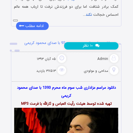
کمک برادر شتافت اما برای دو فرزندش نرفت تا ارباب همه عالم
احساس خجالت
نکند
…
ادامه مطلب
دانلود مراسم شب سوم محرم 93 با صدای محمود کریمی
نظر
۱۰
Admin
۰۵ آبان ۱۳۹۳
مداحی و مولودی
۳۷۵۱۳ بازدید
دانلود مراسم عزاداری شب سوم ماه محرم 1393 با صدای محمود
کریمی
تهیه شده توسط هیئت رأیت العباس و ثارالله با فرمت MP3