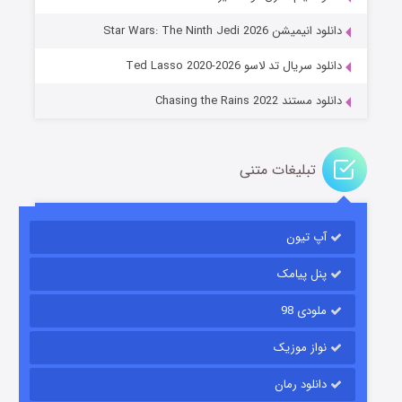
جادوگری در مغولستان
دانلود انیمیشن Star Wars: The Ninth Jedi 2026
۱۴ (زیرنویس)
قسمت
منتشر شد
دانلود سریال تد لاسو Ted Lasso 2020-2026
دانلود مستند Chasing the Rains 2022
تبلیغات متنی
آپ تیون
باب اسفنجی فصل ۱۷
۶ (زیرنویس)
قسمت
منتشر شد
پنل پیامک
ملودی 98
نواز موزیک
دانلود رمان