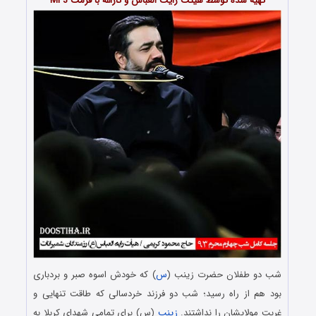
تهیه شده توسط هیئت رأیت العباس و ثارالله با فرمت MP3
شب دو طفلان حضرت زینب (
س
) که خودش اسوه صبر و بردباری
بود هم از راه رسید؛ شب دو فرزند خردسالی که طاقت تنهایی و
غربت مولایشان را نداشتند.
زینب
(س) برای تمامی شهدای کربلا به