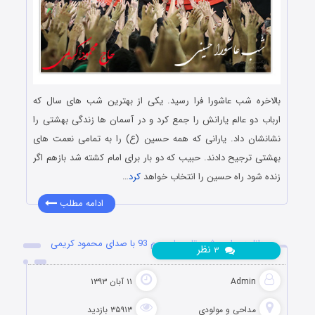
بالاخره شب عاشورا فرا رسید. یکی از بهترین شب های سال که
ارباب دو عالم یارانش را جمع کرد و در آسمان ها زندگی بهشتی را
نشانشان داد. یارانی که همه حسین (ع) را به تمامی نعمت های
بهشتی ترجیح دادند. حبیب که دو بار برای امام کشته شد بازهم اگر
زنده شود راه حسین را انتخاب خواهد
کرد
…
ادامه مطلب
دانلود مراسم شب تاسوعا محرم 93 با صدای محمود کریمی
نظر
۳
Admin
۱۱ آبان ۱۳۹۳
مداحی و مولودی
۳۵۹۱۳ بازدید