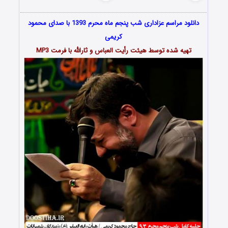
دانلود مراسم عزاداری شب پنجم ماه محرم 1393 با صدای محمود
کریمی
تهیه شده توسط هیئت رأیت العباس و ثارالله با فرمت MP3