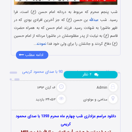
شب پنجم محرم که مربوط به دردانه امام حسن (ع) است، فرا
رسید. شب
عبدالله
بن حسن (ع) که جز آخرین افرادی بودی که در
ظهر عاشورا به شهادت رسید. فرزند امام حسن که به همراه حضرت
قاسم (ع) به نیابت از پدر مظلومشان در عاشورا مردانه از امام حسین
(ع) دفاع کردند و جانشان را برای ولی خود فدا
نمودند
…
ادامه مطلب
دانلود مراسم شب چهارم محرم 93 با صدای محمود کریمی
نظر
۴
Admin
۰۶ آبان ۱۳۹۳
مداحی و مولودی
۳۴۰۵۳ بازدید
دانلود مراسم عزاداری شب چهارم ماه محرم 1393 با صدای محمود
کریمی