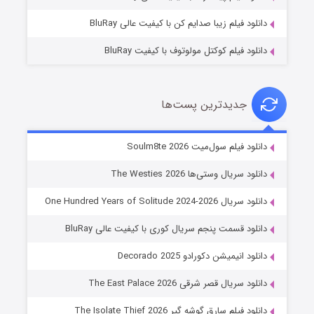
دانلود فیلم زیبا صدایم کن با کیفیت عالی BluRay
دانلود فیلم کوکتل مولوتوف با کیفیت BluRay
جدیدترین پست‌ها
خاندان اژدها فصل ۳
دانلود فیلم سول‌میت Soulm8te 2026
۶ (زیرنویس)
قسمت
منتشر شد
دانلود سریال وستی‌ها The Westies 2026
دانلود سریال One Hundred Years of Solitude 2024-2026
دانلود قسمت پنجم سریال کوری با کیفیت عالی BluRay
دانلود انیمیشن دکورادو Decorado 2025
دانلود سریال قصر شرقی The East Palace 2026
دانلود فیلم سارق گوشه گیر The Isolate Thief 2026