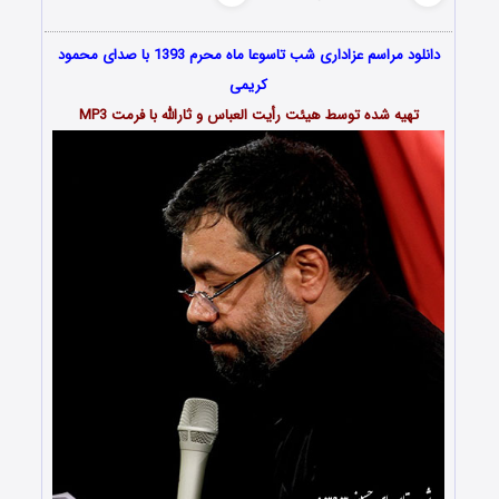
دانلود مراسم عزاداری شب تاسوعا ماه محرم 1393 با صدای محمود
کریمی
تهیه شده توسط هیئت رأیت العباس و ثارالله با فرمت MP3