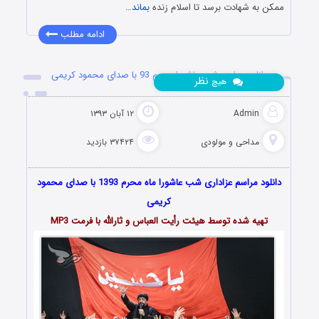
ممکن به شهادت برسد تا اسلام زنده
بماند
…
ادامه مطلب
دانلود مراسم شب عاشورا محرم 93 با صدای محمود کریمی
نظر
هیچ
Admin
۱۲ آبان ۱۳۹۳
مداحی و مولودی
۳۷۴۲۴ بازدید
دانلود مراسم عزاداری شب عاشورا ماه محرم 1393 با صدای محمود
کریمی
تهیه شده توسط هیئت رأیت العباس و ثارالله با فرمت MP3