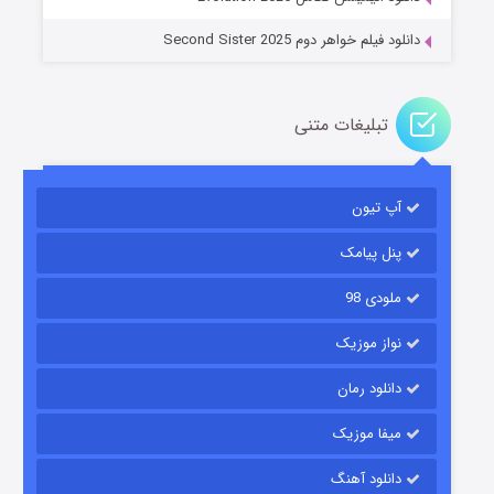
دانلود فیلم خواهر دوم Second Sister 2025
تبلیغات متنی
باب اسفنجی فصل ۱۷
آپ تیون
۶ (زیرنویس)
قسمت
منتشر شد
پنل پیامک
ملودی 98
نواز موزیک
دانلود رمان
میفا موزیک
رویایی برای تو
دانلود آهنگ