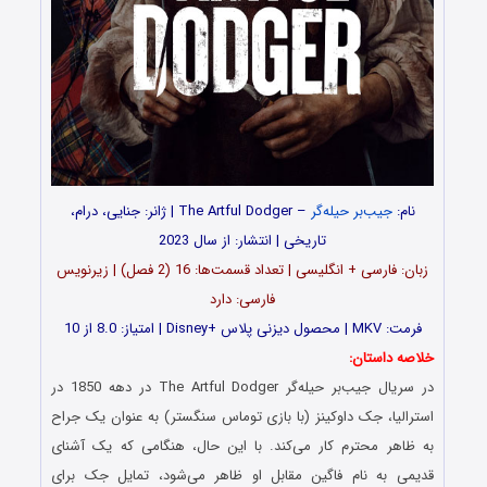
نام:
جیب‌بر حیله‌گر
– The Artful Dodger | ژانر: جنایی، درام،
تاریخی | انتشار: از سال 2023
زبان: فارسی + انگلیسی | تعداد قسمت‌‌‌‌ها: 16 (2 فصل) | زیرنویس
فارسی: دارد
فرمت: MKV | محصول دیزنی پلاس +Disney | امتیاز: 8.0 از 10
خلاصه داستان:
در سریال جیب‌بر حیله‌گر The Artful Dodger در دهه 1850 در
استرالیا، جک داوکینز (با بازی توماس سنگستر) به عنوان یک جراح
به ظاهر محترم کار می‌کند. با این حال، هنگامی که یک آشنای
قدیمی به نام فاگین مقابل او ظاهر می‌شود، تمایل جک برای