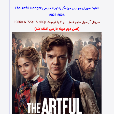
دانلود سریال جیب‌بر حیله‌گر با دوبله فارسی The Artful Dodger
2023-2026
سریال آرتفول داجر فصل ۱ و ۲ با کیفیت 1080p & 720p & 480p
(فصل دوم دوبله فارسی اضافه شد)