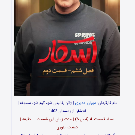
نام کارگردان:
مهران مدیری
| ژانر: رئالیتی شو، گیم شو، مسابقه |
انتشار: از زمستان 1402
تعداد قسمت‌: 4 (فصل 6) | مدت زمان این قسمت: … دقیقه |
کیفیت: بلوری