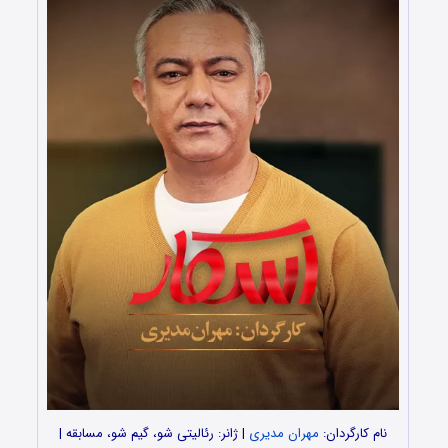
نام کارگردان:
مهران مدیری
| ژانر: رئالیتی شو، گیم شو، مسابقه |