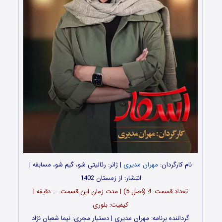
نام کارگردان:
مهران مدیری
| ژانر: رئالیتی شو، گیم شو، مسابقه |
انتشار: از زمستان 1402
تعداد قسمت‌: 4 (فصل 5) | مدت زمان این قسمت: … دقیقه |
کیفیت: بلوری
گرداننده برنامه: مهران مدیری | دستیار مجری: نیما شعبان نژاد