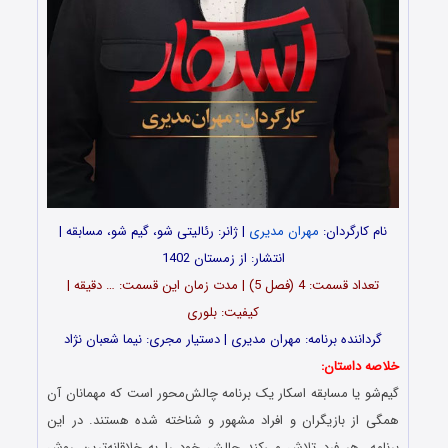
نام کارگردان:
مهران مدیری
| ژانر: رئالیتی شو، گیم شو، مسابقه |
انتشار: از زمستان 1402
تعداد قسمت‌: 4 (فصل 5) | مدت زمان این قسمت: … دقیقه |
کیفیت: بلوری
گرداننده برنامه: مهران مدیری | دستیار مجری: نیما شعبان نژاد
خلاصه داستان:
گیم‌شو یا مسابقه اسکار یک برنامه چالش‌محور است که مهمانان آن
همگی از بازیگران و افراد مشهور و شناخته‌ شده هستند. در این
برنامه، هر فرد تلاش می‌کند چالش خود را به خلاقانه‌ترین روش