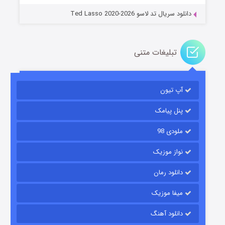
دانلود سریال تد لاسو Ted Lasso 2020-2026
تبلیغات متنی
آپ تیون
باب اسفنجی فصل ۱۷
۶ (زیرنویس)
قسمت
منتشر شد
پنل پیامک
ملودی 98
نواز موزیک
دانلود رمان
میفا موزیک
دانلود آهنگ
رویایی برای تو