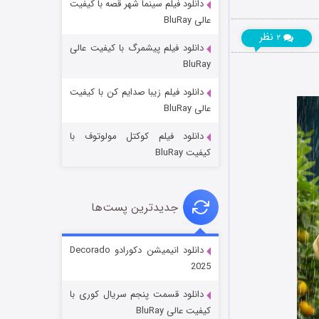
دانلود فیلم سینما شهر قصه با کیفیت
عالی BluRay
نظر
۲
دانلود فیلم پیشمرگ با کیفیت عالی
BluRay
دانلود فیلم زیبا صدایم کن با کیفیت
جادوگری در مغولستان
عالی BluRay
۱۴ (زیرنویس)
قسمت
منتشر شد
دانلود فیلم کوکتل مولوتوف با
کیفیت BluRay
جدیدترین پست‌ها
دانلود انیمیشن دکورادو Decorado
2025
باب اسفنجی فصل ۱۷
دانلود قسمت پنجم سریال کوری با
۶ (زیرنویس)
قسمت
منتشر شد
کیفیت عالی BluRay