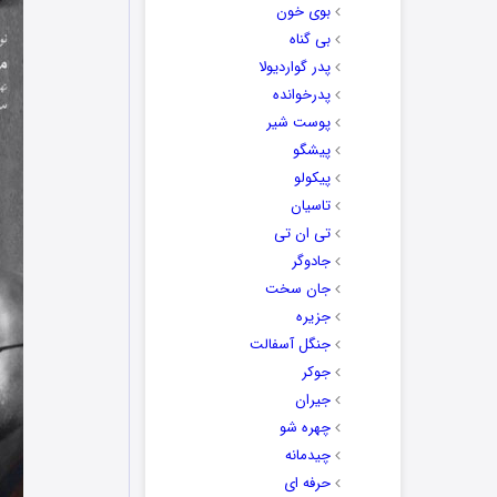
بوی خون
بی گناه
پدر گواردیولا
پدرخوانده
پوست شیر
پیشگو
پیکولو
تاسیان
تی ان تی
جادوگر
جان سخت
جزیره
جنگل آسفالت
جوکر
جیران
چهره شو
چیدمانه
حرفه ای