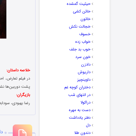
حیثیت گمشده
خائن کشی
خاتون
خجالت نکش
خسوف
خواب زده
خوب بد جلف
خون سرد
دادزن
خلاصه داستان:
داریوش
در فیلم تعارض، اح
داوینچیز
پشت دوربین‌ها نشس
دختران کوچه غم
در انتهای شب
بازیگران:
دراکولا
رضا بهبودی، سوداب
دست به مهره
دفتر یادداشت
دل
دا
دندون طلا