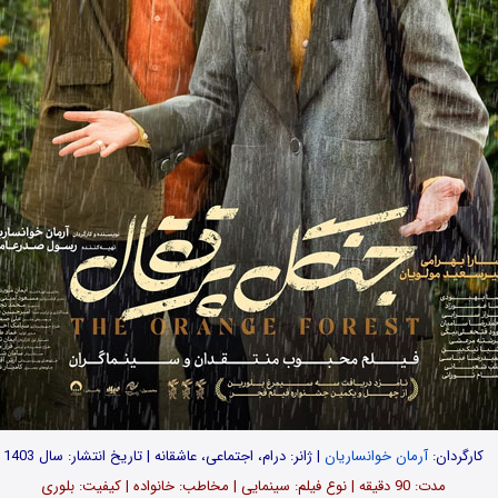
کارگردان:
آرمان خوانساریان
| ژانر: درام، اجتماعی، عاشقانه | تاریخ انتشار: سال 1403
مدت‌‌: 90 دقیقه | نوع فیلم: سینمایی | مخاطب: خانواده | کیفیت: بلوری