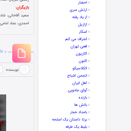
احضار
بازیگران:
ارتش سری
سعید آقاخانی، شادی
از یاد رفته
احمدی، عماد امامی،
ازازیل
اسکار
اعتراف می کنم
افعی تهران
دا
اکازیون
اکنون
الکلاسیکو
نویسنده
انجمن اشباح
اهل ایران
آوای جادویی
بازنده
بالش ها
بامداد خمار
برتا: داستان یک اسلحه
بلیط یک‌‌ طرفه