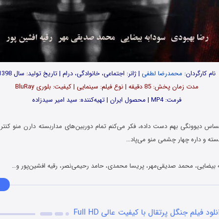
نام کارگردان:
محمدرضا لطفی
| ژانر: اجتماعی، خانوادگی، درام | تاریخ تولید: سال 1398
مدت‌‌ زمان پخش: 85 دقیقه | نوع فیلم: سینمایی | کیفیت: بلوری BluRay
فرمت: MP4 | محصول ایران | تهیه‎‌کننده: سید امیر سیدزاده
ساس دیوونگی بهم دست داده، فکر می‌کنم تمام دوربین‌های مداربسته دارن منو کنترل
ته و داره چهار چشمی منو می‌پاد…
ه بیضایی، محمد صدیقی‌مهر، پریسا محمدی، حامد رحیمی‌نصر، رقیه افشین‌پور و…
نلود فیلم جنگل پرتقال با کیفیت عالی Full HD