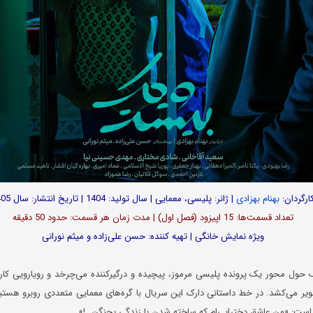
ارگردان:
بهنام بهزادی
| ژانر: پلیسی، معمایی | سال تولید: 1404 | تاریخ انتشار: سال 1405
تعداد قسمت‌ها: 15 اپیزود (فصل اول) | مدت زمان هر قسمت: حدود 50 دقیقه
ویژه نمایش خانگی | تهیه کننده: حسن علی‌زاده و میثم نورانی
ول محور یک پرونده پلیسی مرموز، پیچیده و درگیرکننده می‌چرخد و رویارویی کارآ
صویر می‌کشد. در خط داستانی دارک این سریال با گره‌های معمایی متعددی روبرو هستی
ست: «من عاشق دخترایی‌ام که ساخته شدن با زندگی بجنگن…!»