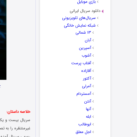
بازی موبایل
دانلود سریال ایرانی
سریال‌های تلویزیونی
شبکه نمایش خانگی
۱۳ شمالی
آبان
آسپرین
آشوب
آفتاب پرست
آقازاده
آکتور
آمرلی
ک
آمستردام
آنتن
آنها
خلاصه داستان:
ابله
سریال بیست و یک ح
ابوطالب
غیرمنتظره را به ت
اجل معلق
رسمی سریال آمده ا