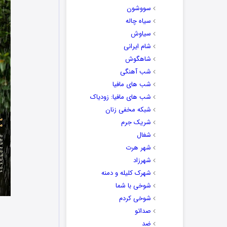
سووشون
سیاه چاله
سیاوش
شام ایرانی
شاهگوش
شب آهنگی
شب های مافیا
شب های مافیا: زودیاک
شبکه مخفی زنان
شریک جرم
شغال
شهر هرت
شهرزاد
شهرک کلیله و دمنه
شوخی با شما
شوخی کردم
صداتو
ضد