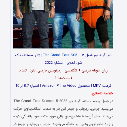
نام: گرند تور فصل
۵ –
The Grand Tour S05
| ژانر: مستند، تاک
شو، کمدی | انتشار: 2022
زبان: دوبله فارسی + انگلیسی | زیرنویس فارسی: دارد | تعداد
قسمت‌‌‌ها: 3
فرمت: MKV | محصول Amazon Prime Video | امتیاز: 8.7 از 10
خلاصه داستان:
در فصل پنجم مستند گرند تور The Grand Tour Season 5 2022
می‌بینید جرمی، ریچارد و جیمز این بار به سمت اسکاندیناوی حرکت
می‌کنند. حال آن‌ها با ماشین‌های رالی مورد علاقه خود رانندگی کرده
و وارد ماجراجویی‌هایی پر حادثه می‌شوند. جرمی، ریچارد و جیمز در