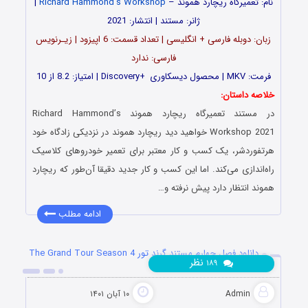
نام: تعمیرگاه ریچارد هموند –
Richard Hammond’s Workshop
|
ژانر: مستند | انتشار: 2021
زبان: دوبله فارسی + انگلیسی | تعداد قسمت‌: 6 اپیزود | زیـرنویس
فارسی: ندارد
فرمت: MKV | محصول دیسکاوری Discovery+
i
| امتیاز: 8.2 از 10
خلاصه داستان:
در مستند تعمیرگاه ریچارد هموند Richard Hammond’s
Workshop 2021 خواهید دید ریچارد هموند در نزدیکی زادگاه خود
هرتفوردشر، یک کسب و کار معتبر برای تعمیر خودروهای کلاسیک
راه‌اندازی می‌کند. اما این کسب و کار جدید دقیقا آن‌طور که ریچارد
هموند انتظار دارد پیش نرفته و…
ادامه مطلب
دانلود فصل چهارم مستند گرند تور The Grand Tour Season 4
نظر
۱۸۹
2019
Admin
۱۰ آبان ۱۴۰۱