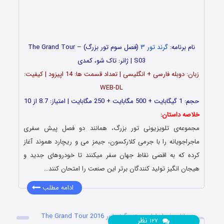
نام برنامه:
گرند تور
۳
(فصل سوم تور بزرگ) – The Grand Tour
S03 | ژانر: تاک شو، کمدی
زبان: دوبله فارسی + انگلیسی | تعداد قسمت ها: 14 اپیزود | کیفیت:
WEB-DL
حجم: 1 گیگابایت + 500 مگابایت + 250 مگابایت | امتیاز: 8.7 از 10
خلاصه داستان:
مجموعه‌ی تلویزیونی تور بزرگ، همانند دو فصل پیش سفری
ماجراجویانه را با
جرمی ‌کلارکسون
، جیمز‌ می و ریچارد هموند آغاز
کرده که به اقصی نقاط جهان سفر میکنند تا خودروهای جدید و
هیجان انگیز تولید کنندگان برتر این صنعت را امتحان کنند…
ادامه مطلب
دانلود فصل اول مستند گرند تور The Grand Tour 2016
نظر
۱۲۷