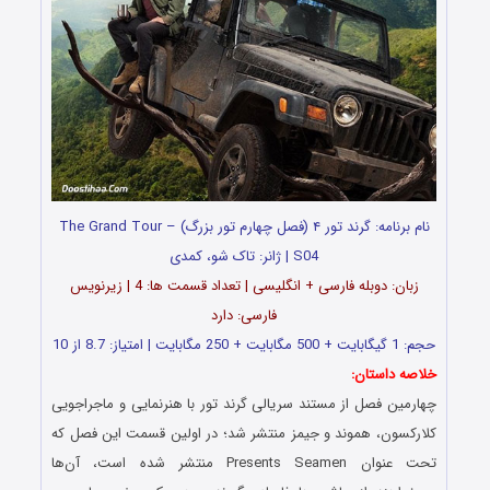
نام برنامه:
گرند تور ۴
(فصل چهارم تور بزرگ) – The Grand Tour
S04 | ژانر: تاک شو، کمدی
زبان: دوبله فارسی + انگلیسی | تعداد قسمت ها: 4 | زیرنویس
فارسی: دارد
حجم: 1 گیگابایت + 500 مگابایت + 250 مگابایت | امتیاز: 8.7 از 10
خلاصه داستان:
چهارمین فصل از مستند سریالی گرند تور با هنرنمایی و ماجراجویی
کلارکسون، هموند و جیمز منتشر شد؛ در اولین قسمت این فصل که
تحت عنوان Presents Seamen منتشر شده است، آن‌ها