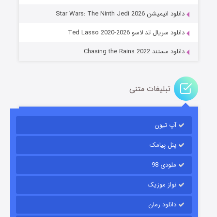
جادوگری در مغولستان
دانلود انیمیشن Star Wars: The Ninth Jedi 2026
۱۴ (زیرنویس)
قسمت
منتشر شد
دانلود سریال تد لاسو Ted Lasso 2020-2026
دانلود مستند Chasing the Rains 2022
تبلیغات متنی
آپ تیون
باب اسفنجی فصل ۱۷
۶ (زیرنویس)
قسمت
منتشر شد
پنل پیامک
ملودی 98
نواز موزیک
دانلود رمان