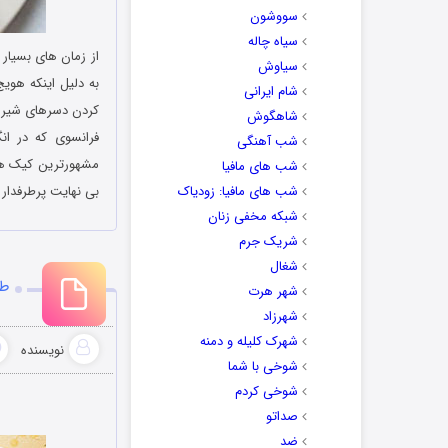
سووشون
سیاه چاله
از زمان های بسیار 
سیاوش
به دلیل اینکه هویج
شام ایرانی
شاهگوش
فرانسوی که در ا
شب آهنگی
مشهورترین کیک ‌ه
شب های مافیا
شب های مافیا: زودیاک
بی نهایت پرطرفدار 
شبکه مخفی زنان
شریک جرم
شغال
طر
شهر هرت
شهرزاد
شهرک کلیله و دمنه
نویسنده
شوخی با شما
شوخی کردم
صداتو
ضد