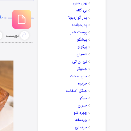
بوی خون
بی گناه
طر
پدر گواردیولا
پدرخوانده
پوست شیر
نویسنده
پیشگو
پیکولو
تاسیان
تی ان تی
جادوگر
جان سخت
جزیره
جنگل آسفالت
جوکر
جیران
چهره شو
چیدمانه
حرفه ای