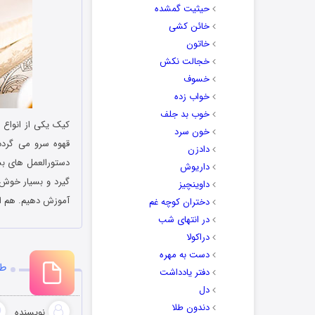
حیثیت گمشده
خائن کشی
خاتون
خجالت نکش
خسوف
خواب زده
خوب بد جلف
کیک یکی از انواع ش
خون سرد
قهوه سرو می گردد.
دادزن
دستورالعمل های بسی
داریوش
گیرد و بسیار خوش 
داوینچیز
آموزش دهیم. هم اک
دختران کوچه غم
در انتهای شب
دراکولا
دست به مهره
طر
دفتر یادداشت
دل
دندون طلا
نویسنده