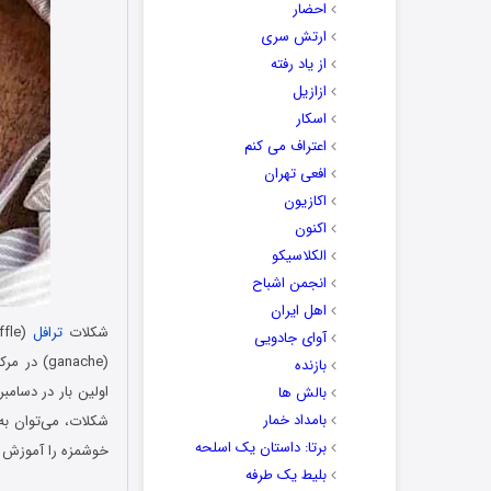
احضار
ارتش سری
از یاد رفته
ازازیل
اسکار
اعتراف می کنم
افعی تهران
اکازیون
اکنون
الکلاسیکو
انجمن اشباح
اهل ایران
شکلات
ترافل
آوای جادویی
(ganache
بازنده
بالش ها
بامداد خمار
شکلات، می‌توان به 
برتا: داستان یک اسلحه
خوشمزه را آموزش د
بلیط یک‌‌ طرفه