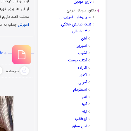
این نوع از کیک از 
بازی موبایل
از آن ها برای تهی
دانلود سریال ایرانی
مطلب قصد داریم تا 
سریال‌های تلویزیونی
شبکه نمایش خانگی
آموزش
جذاب به اد
۱۳ شمالی
آبان
آسپرین
طر
آشوب
آفتاب پرست
آقازاده
نویسنده
آکتور
آمرلی
آمستردام
آنتن
آنها
ابله
ابوطالب
اجل معلق