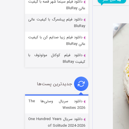
دانلود فیلم سینما شهر قصه با کیفیت
عالی BluRay
دانلود فیلم پیشمرگ با کیفیت عالی
BluRay
دانلود فیلم زیبا صدایم کن با کیفیت
جادوگری در مغولستان
عالی BluRay
۱۴ (زیرنویس)
قسمت
منتشر شد
دانلود فیلم کوکتل مولوتوف با
کیفیت BluRay
جدیدترین پست‌ها
دانلود سریال وستی‌ها The
Westies 2026
باب اسفنجی فصل ۱۷
دانلود سریال One Hundred Years
۶ (زیرنویس)
قسمت
منتشر شد
of Solitude 2024-2026