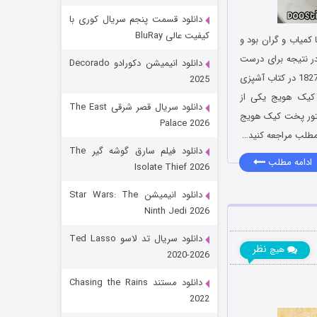
دانلود قسمت پنجم سریال کوری با
کیفیت عالی BluRay
 کمیاب و گران بود و
 در نتیجه برای درست
دانلود انیمیشن دکورادو Decorado
کردن دسرهای شیرین مورد استفاده قرار می گرفت. دستور پخت کیک هویج برای اولین بار در اوایل سال 1827 در کتاب آشپزی
2025
 کیک هویج یکی از
دانلود سریال قصر شرقی The East
ستور پخت کیک هویج
Palace 2026
مطلب مراجعه کنید…
رویایی برای تو
دانلود فیلم سارق گوشه گیر The
ادامه مطلب
Isolate Thief 2026
۱۵ (دوبله)
قسمت
منتشر شد
دانلود انیمیشن Star Wars: The
Ninth Jedi 2026
دانلود سریال تد لاسو Ted Lasso
نظر
هیچ
2020-2026
دانلود مستند Chasing the Rains
2022