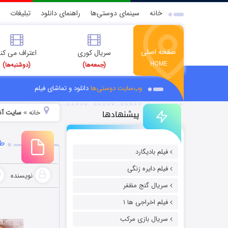
خانه
سینمای دوستی‌ها
راهنمای دانلود
تبلیغات
صفحه اصلی
سریال کوری
اعتراف می کن
HOME
(جمعه‌ها)
(دوشنبه‌ها)
وب‌سایت دوستی‌ها
دانلود و تماشای فیلم
پیشنهادها
خانه
سایت آش
»
طر
فیلم بادیگارد
فیلم دایره زنگی
نویسنده
سریال گنج مظفر
فیلم اخراجی ها ۱
سریال بازی مرکب