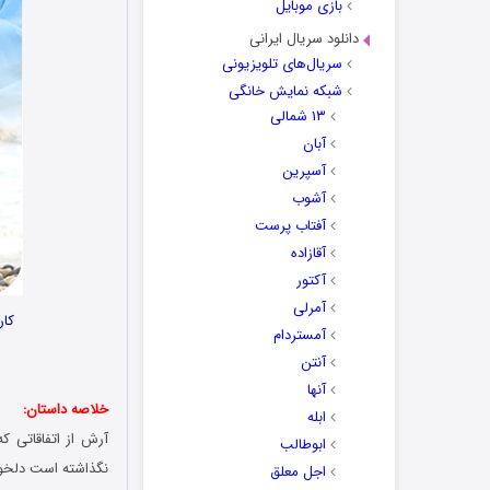
بازی موبایل
دانلود سریال ایرانی
سریال‌های تلویزیونی
شبکه نمایش خانگی
۱۳ شمالی
آبان
آسپرین
آشوب
آفتاب پرست
آقازاده
آکتور
آمرلی
کار
آمستردام
آنتن
آنها
خلاصه داستان:
ابله
آرش از اتفاقاتی ک
ابوطالب
نگذاشته است دلخو
اجل معلق