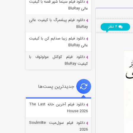
دانلود فیلم سینما شهر قصه با کیفیت
عالی BluRay
دانلود فیلم پیشمرگ با کیفیت عالی
نظر
BluRay
۴
دانلود فیلم زیبا صدایم کن با کیفیت
خاندان اژدها فصل ۳
عالی BluRay
۶ (زیرنویس)
قسمت
منتشر شد
دانلود فیلم کوکتل مولوتوف با
کیفیت BluRay
جدیدترین پست‌ها
دانلود فیلم آخرین خانه The Last
House 2026
جادوگری در مغولستان
دانلود فیلم سول‌میت Soulm8te
۱۴ (زیرنویس)
قسمت
منتشر شد
2026