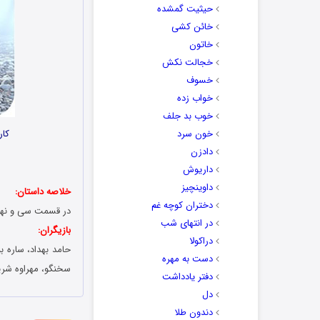
حیثیت گمشده
خائن کشی
خاتون
خجالت نکش
خسوف
خواب زده
خوب بد جلف
خون سرد
کار
دادزن
داریوش
داوینچیز
خلاصه داستان:
دختران کوچه غم
در قسمت سی و نهم 
در انتهای شب
بازیگران:
دراکولا
حامد بهداد، ساره ب
دست به مهره
سخنگو، مهراوه شریف
دفتر یادداشت
دل
دندون طلا