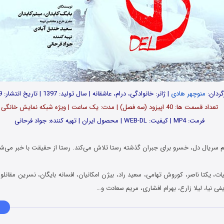
گردان:
منوچهر هادی
| ژانر: خانوادگی، درام، عاشقانه | سال تولید: 1397 | تاریخ انتشار: 1399
تعداد قسمت ها: 40 اپیزود (سه فصل) | مدت: یک ساعت | ویژه شبکه نمایش خانگی
فرمت: MP4 | کیفیت: WEB-DL | محصول ایران | تهیه کننده: جواد فرحانی
سریال دل، خسرو برای جبران گذشته رستا تلاش می‌کند. رستا از حقیقت با خبر می‌ش
یات، یکتا ناصر، کوروش تهامی، سعید راد، بیژن امکانیان، افسانه بایگان، نسرین مقان
ی نیا، لیلا زارع، بهرام افشاری، مریم سعادت و…