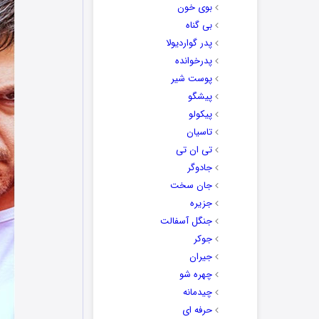
بوی خون
بی گناه
پدر گواردیولا
پدرخوانده
پوست شیر
پیشگو
پیکولو
تاسیان
تی ان تی
جادوگر
جان سخت
جزیره
جنگل آسفالت
جوکر
جیران
چهره شو
چیدمانه
حرفه ای