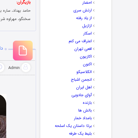
بازیگران:
احضار
ارتش سری
حامد بهداد، ساره ب
از یاد رفته
سخنگو، مهراوه شریف
ازازیل
اسکار
اعتراف می کنم
دا
افعی تهران
اکازیون
اکنون
Admin
الکلاسیکو
انجمن اشباح
اهل ایران
آوای جادویی
بازنده
بالش ها
بامداد خمار
برتا: داستان یک اسلحه
بلیط یک‌‌ طرفه