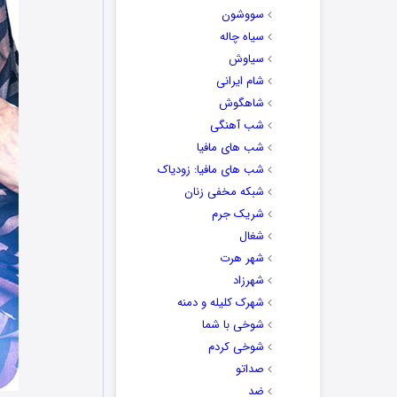
سووشون
سیاه چاله
سیاوش
شام ایرانی
شاهگوش
شب آهنگی
شب های مافیا
شب های مافیا: زودیاک
شبکه مخفی زنان
شریک جرم
شغال
شهر هرت
شهرزاد
شهرک کلیله و دمنه
شوخی با شما
شوخی کردم
صداتو
ضد