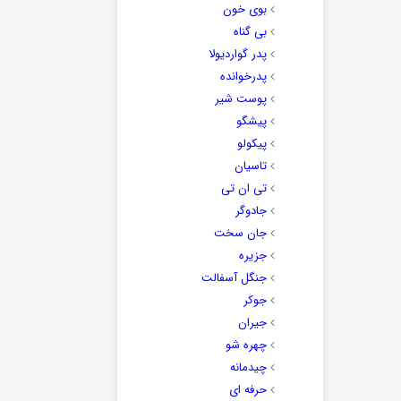
بوی خون
بی گناه
پدر گواردیولا
پدرخوانده
پوست شیر
پیشگو
پیکولو
تاسیان
تی ان تی
جادوگر
جان سخت
جزیره
جنگل آسفالت
جوکر
جیران
چهره شو
چیدمانه
حرفه ای