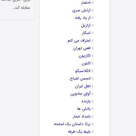
احضار
مقابله کند…
ارتش سری
از یاد رفته
ازازیل
اسکار
اعتراف می کنم
افعی تهران
اکازیون
اکنون
الکلاسیکو
انجمن اشباح
اهل ایران
آوای جادویی
بازنده
بالش ها
بامداد خمار
برتا: داستان یک اسلحه
بلیط یک‌‌ طرفه