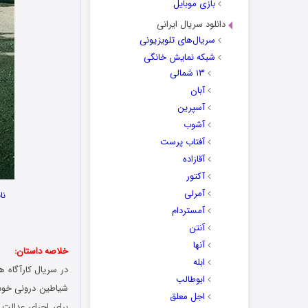
بازی موبایل
دانلود سریال ایرانی
سریال‌های تلویزیونی
شبکه نمایش خانگی
۱۳ شمالی
آبان
آسپرین
آشوب
آفتاب پرست
آقازاده
آکتور
آمرلی
نا
آمستردام
آنتن
آنها
خلاصه داستان:
ابله
ابوطالب
شیاطین درونی خود 
اجل معلق
برای اجرای عدالت 