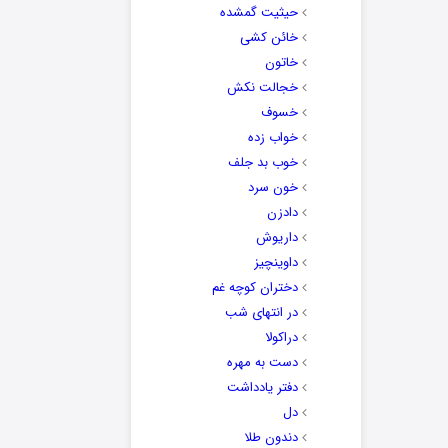
حیثیت گمشده
خائن کشی
خاتون
خجالت نکش
خسوف
خواب زده
خوب بد جلف
خون سرد
دادزن
داریوش
داوینچیز
دختران کوچه غم
در انتهای شب
دراکولا
دست به مهره
دفتر یادداشت
دل
دندون طلا