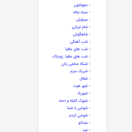
سووشون
سیاه چاله
سیاوش
شام ایرانی
شاهگوش
شب آهنگی
شب های مافیا
شب های مافیا: زودیاک
شبکه مخفی زنان
شریک جرم
شغال
شهر هرت
شهرزاد
شهرک کلیله و دمنه
شوخی با شما
شوخی کردم
صداتو
ضد