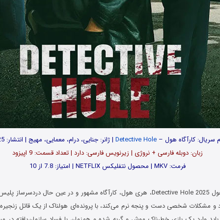
م سریال: کارآگاه هول –
Detective Hole
| ژانر: جنایی، درام، معمایی، مهیج | انتشار: 2025
زبان: دوبله فارسی + نروژی | زیرنویس فارسی: دارد | تعداد قسمت‌‌‌‌: 9 اپیزود
فرمت: MKV | محصول نتفلیکس NETFLIX | امتیاز: 7.8 از 10
در سریال کارآگاه هول Detective Hole 2025، هری هول، کارآگاه مشهور و در عین حال دردسر
و مشکلات شخصی دست و پنجه نرم می‌کند، با پرونده‌ای هولناک از یک قاتل زنجیره‌ا
باید وارد یک بازی خطرناک موش و گربه شده و همزمان با فساد سازمان‌یافته در می