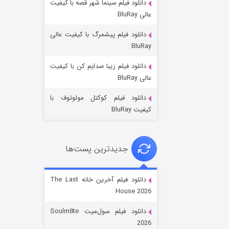
دانلود فیلم سینما شهر قصه با کیفیت
عالی BluRay
دانلود فیلم پیشمرگ با کیفیت عالی
BluRay
دانلود فیلم زیبا صدایم کن با کیفیت
خاندان اژدها فصل ۳
عالی BluRay
۶ (زیرنویس)
قسمت
منتشر شد
دانلود فیلم کوکتل مولوتوف با
کیفیت BluRay
جدیدترین پست‌ها
دانلود فیلم آخرین خانه The Last
House 2026
جادوگری در مغولستان
دانلود فیلم سول‌میت Soulm8te
۱۴ (زیرنویس)
قسمت
منتشر شد
2026