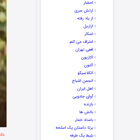
احضار
ارتش سری
از یاد رفته
ازازیل
اسکار
اعتراف می کنم
افعی تهران
اکازیون
اکنون
الکلاسیکو
انجمن اشباح
اهل ایران
آوای جادویی
بازنده
بالش ها
بامداد خمار
برتا: داستان یک اسلحه
دان
بلیط یک‌‌ طرفه