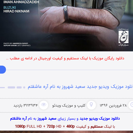
دانلود رایگان موزیک با لینک مستقیم و کیفیت اورجینال در ادامه ی مطلب …
نلود موزیک ویدیو جدید سعید شهروز به نام آره عاشقتم
۲۸ فروردین ۱۳۹۶
کلیپ و موزیک ویدئو
۳۲۳۹۳۴ بازدید
دانلود موزیک ویدیو جدید
و بسیار زیبای
سعید شهروز
به نام
آره عاشقتم
با لینک
مستقیم
و کیفیت
480p
HD +
720p
FULL HD +
1080p