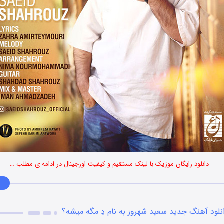
دانلود رایگان موزیک با لینک مستقیم و کیفیت اورجینال در ادامه ی مطلب …
نلود آهنگ جدید سعید شهروز به نام دِ مگه میشه؟