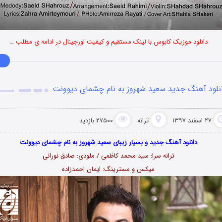
دانلود موزیک کابوس با لینک مستقیم و کیفیت اورجینال در ادامه ی مطلب …
نلود آهنگ جدید سعید شهروز به نام چشمای دیوونت
۲۷ اسفند ۱۳۹۷
ترانه
۲۷۵۰۰ بازدید
دانلود آهنگ جدید و بسیار زیبای سعید شهروز به نام چشمای دیوونت
ترانه سرا: سید محمد کاظمی / ملودی: صادق نورانی
میکس و مسترینگ: ایمان احمدزاده