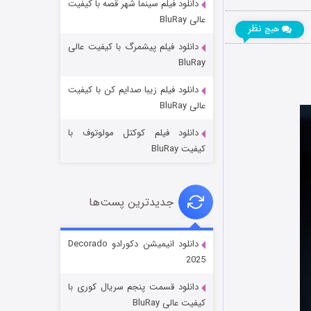
دانلود فیلم سینما شهر قصه با کیفیت
عالی BluRay
نظر
هیچ
دانلود فیلم پیشمرگ با کیفیت عالی
BluRay
دانلود فیلم زیبا صدایم کن با کیفیت
جادوگری در مغولستان
عالی BluRay
۱۴ (زیرنویس)
قسمت
منتشر شد
دانلود فیلم کوکتل مولوتوف با
کیفیت BluRay
جدیدترین پست‌ها
دانلود انیمیشن دکورادو Decorado
2025
باب اسفنجی فصل ۱۷
دانلود قسمت پنجم سریال کوری با
۶ (زیرنویس)
قسمت
منتشر شد
کیفیت عالی BluRay