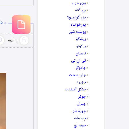
بوی خون
بی گناه
پدر گواردیولا
دا
پدرخوانده
پوست شیر
پیشگو
Admin
پیکولو
تاسیان
تی ان تی
جادوگر
جان سخت
جزیره
جنگل آسفالت
جوکر
جیران
چهره شو
چیدمانه
حرفه ای