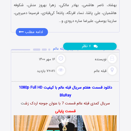
بهشاد، ناصر هاشمی، بهادر مالکی، زهرا بهروز منش، شکوفه
هاشمیان، علی پاشا، نساء افرنگه، پانته‌آ کی‌قبادی، فرسیما دمیرچی،
سارینا یوسفی، علیرضا ساره درودی و…
ادامه مطلب
نظر
۷
دانلود قسمت 7 هفتم سریال قبله عالم
نویسنده
۱۶ مهر ۱۴۰۰
قبله عالم
۷۲۰۷۱ بازدید
دانلود قسمت هفتم سریال قبله عالم با کیفیت 1080p Full HD
BluRay
سریال کمدی قبله عالم قسمت 7 با عنوان جوجه اردک زش
ت
قسمت پایانی