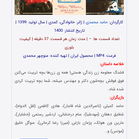
کارگردان:
حامد محمدی
| ژانر: خانوادگی، کمدی | سال تولید: 1399 |
تاریخ انتشار: 1400
تعداد قسمت ها: – | مدت زمان هر قسمت: 37 دقیقه | کیفیت:
بلوری
فرمت: MP4 | محصول ایران | تهیه کننده: منوچهر محمدی
خلاصه داستان:
قشنگ معلومه زن زندگی هستی! همه ی زن‌ها بچه تربیت می‌کنن
فوق فوقش بچه‌شون دکتر و مهندس میشه، شما بچه تربیت کردی
شده شاه…
بازیگران:
حامد کمیلی (ناصرالدین شاه قاجار)، هادی کاظمی (ظل الدوله)،
شقایق دهقان (مهدعلیا)، سام درخشانی، اردشیر رستمی (خشایار)،
مارین ون هولک، پژمان بازغی (میرزا رضا کرمانی)، سوگل خلیق
(مونس) و…