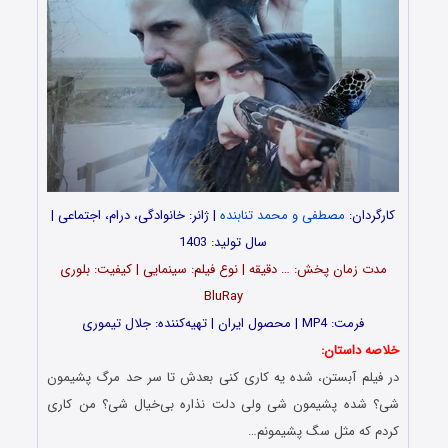
کارگردان:
مصطفی و محمد تنابنده
| ژانر: خانوادگی، درام، اجتماعی |
سال تولید: 1403
مدت‌‌ زمان پخش: … دقیقه | نوع فیلم: سینمایی | کیفیت: بلوری
BluRay
فرمت: MP4 | محصول ایران | تهیه‎‌کننده: جلال تیموری
خلاصه داستان:
در فیلم آبستن، شده یه کاری کنی بعدش تا سر حد مرگ پشیمون
شی؟ شده پشیمون شی ولی دلت نذاره بی‌خیال شی؟ من کاری
کردم که مثل سگ پشیمونم…