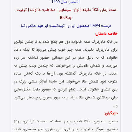
| انتشار: سال 1400
مدت‌‌ زمان: 103 دقیقه | نوع: سینمایی | مخاطب: خانواده | کیفیت:
BluRay
فرمت: MP4 | محصول ایران | تهیه‎‌کننده: ابراهیم حاتمی کیا
خلاصه داستان:
در خانه مادربزرگ همه خانواده دور هم جمع شده‌اند تا جشن تولدی
برای مادربزرگ بگیرند. همه چیز خوب پیش می‌رود تا اینکه داماد
خانواده که به دلیل سفر در این مهمانی حضور نداشته سر زده
می‌رسد و شمش طلایش را می‌خواهد که چندین وقت پیش به
امانت در خانه مادربزرگ گذاشته بود. آن‌ها با یک گشتن ساده
متوجه نبود شمش طلا می‌شوند. این ماجرا آغازگر تنشی بزرگ در
بین اعضای خانواده است. تمام افرادی که حضور دارند انگیزه‌هایی
برای برداشتن شمش طلا دارند و به مرور بحران پیچیده‌تر می‌شود
و…
بازیگران:
حسن معجونی، یکتا ناصر، مریم سعادت، مسعود کرامتی، بهناز
جعفری، سوگل خلیق، سینا رازانی، علی باقری، امیر محمدی، بابک