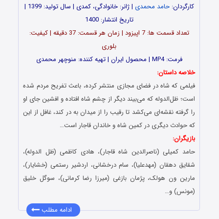
کارگردان:
حامد محمدی
| ژانر: خانوادگی، کمدی | سال تولید: 1399 |
تاریخ انتشار: 1400
تعداد قسمت ها: 7 اپیزود | زمان هر قسمت: 37 دقیقه | کیفیت:
بلوری
فرمت: MP4 | محصول ایران | تهیه کننده: منوچهر محمدی
خلاصه داستان:
فیلمی که شاه در فضای مجازی منتشر کرده، باعث تفریح مردم شده
است؛ ظل‌الدوله که می‌بیند دیگر از چشم شاه افتاده و افشین جای او
را گرفته نقشه‌ای می‌کشد تا رقیب را از میدان به در کند، غافل از این
که حوادث دیگری در کمین شاه و خاندان قاجار است…
بازیگران:
حامد کمیلی (ناصرالدین شاه قاجار)، هادی کاظمی (ظل الدوله)،
شقایق دهقان (مهدعلیا)، سام درخشانی، اردشیر رستمی (خشایار)،
مارین ون هولک، پژمان بازغی (میرزا رضا کرمانی)، سوگل خلیق
(مونس) و…
ادامه مطلب