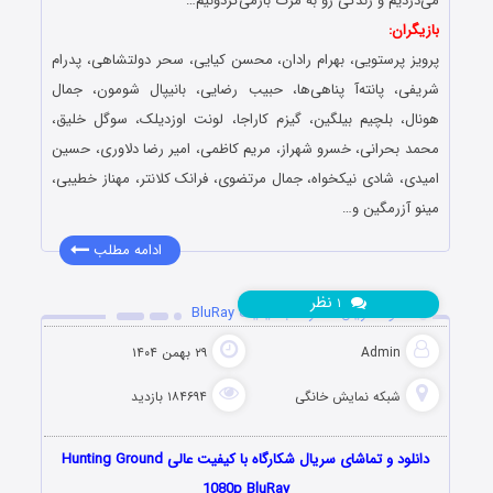
می‌دزدیم و زندگی رو به مرگ بازمی‌گردونیم…
بازیگران:
پرویز پرستویی، بهرام رادان، محسن کیایی، سحر دولتشاهی، پدرام
شریفی، پانته‌آ پناهی‌ها، حبیب رضایی، بانیپال شومون، جمال
هونال، بلچیم بیلگین، گیزم کاراجا، لونت اوزدیلک، سوگل خلیق،
محمد بحرانی، خسرو شهراز، مریم کاظمی، امیر رضا دلاوری، حسین
امیدی، شادی نیکخواه، جمال مرتضوی، فرانک کلانتر، مهناز خطیبی،
مینو آزرمگین و…
ادامه مطلب
نظر
۱
دانلود سریال شکارگاه با کیفیت BluRay
Admin
۲۹ بهمن ۱۴۰۴
شبکه نمایش خانگی
۱۸۴۶۹۴ بازدید
دانلود و تماشای سریال شکارگاه با کیفیت عالی Hunting Ground
1080p BluRay