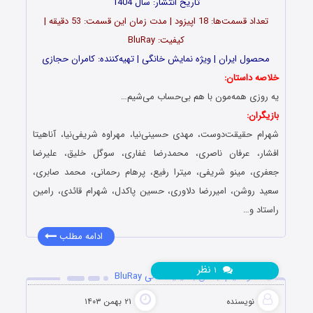
تاریخ انتشار: سال 1404
تعداد قسمت‌ها: 18 اپیزود | مدت زمان این قسمت: 53 دقیقه |
کیفیت: BluRay
محصول ایران | ویژه نمایش خانگی | تهیه‌کننده: کامران حجازی
خلاصه داستان:
یه روزی همه‌مون با هم بی‌حساب می‌شیم…
بازیگران:
شهرام حقیقت‌دوست، مهدی حسینی‌نیا، مهراوه شریفی‌نیا، آناهیتا
افشار، عرفان ناصری، محمدرضا غفاری، سوگل خلیق، علیرضا
جعفری، مینو شریفی، میترا رفیع، پرهام رحمانی، محمد صابری،
سعید روشن، امیررضا دلاوری، حسین پاکدل، شهرام قائدی، رامین
راستاد و…
ادامه مطلب
نظر
۱
دانلود فیلم آبستن با کیفیت عالی BluRay
نویسنده
۲۱ بهمن ۱۴۰۳