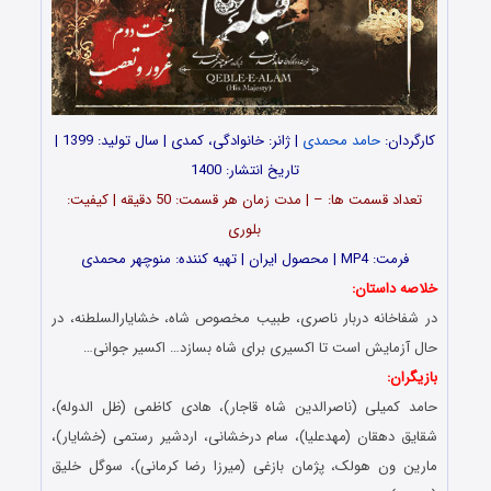
کارگردان:
حامد محمدی
| ژانر: خانوادگی، کمدی | سال تولید: 1399 |
تاریخ انتشار: 1400
تعداد قسمت ها: – | مدت زمان هر قسمت: 50 دقیقه | کیفیت:
بلوری
فرمت: MP4 | محصول ایران | تهیه کننده: منوچهر محمدی
خلاصه داستان:
در شفاخانه دربار ناصری، طبیب مخصوص شاه، خشایارالسلطنه، در
حال آزمایش است تا اکسیری برای شاه بسازد… اکسیر جوانی…
بازیگران:
حامد کمیلی (ناصرالدین شاه قاجار)، هادی کاظمی (ظل الدوله)،
شقایق دهقان (مهدعلیا)، سام درخشانی، اردشیر رستمی (خشایار)،
مارین ون هولک، پژمان بازغی (میرزا رضا کرمانی)، سوگل خلیق