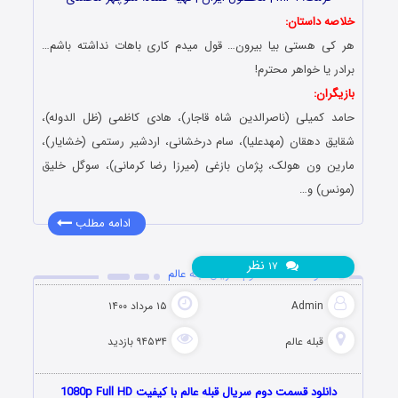
خلاصه داستان:
هر کی هستی بیا بیرون… قول میدم کاری باهات نداشته باشم…
برادر یا خواهر محترم!
بازیگران:
حامد کمیلی (ناصرالدین شاه قاجار)، هادی کاظمی (ظل الدوله)،
شقایق دهقان (مهدعلیا)، سام درخشانی، اردشیر رستمی (خشایار)،
مارین ون هولک، پژمان بازغی (میرزا رضا کرمانی)، سوگل خلیق
(مونس) و…
ادامه مطلب
نظر
۱۷
دانلود قسمت 2 دوم سریال قبله عالم
Admin
۱۵ مرداد ۱۴۰۰
قبله عالم
۹۴۵۳۴ بازدید
دانلود قسمت دوم سریال قبله عالم با کیفیت 1080p Full HD