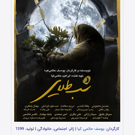
کارگردان:
یوسف حاتمی کیا
| ژانر: اجتماعی، خانوادگی | تولید: 1399