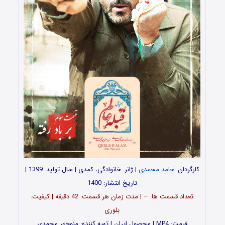
کارگردان:
حامد محمدی
| ژانر: خانوادگی، کمدی | سال تولید: 1399 |
تاریخ انتشار: 1400
تعداد قسمت ها: – | مدت زمان هر قسمت: 42 دقیقه | کیفیت:
بلوری
فرمت: MP4 | محصول ایران | تهیه کننده: منوچهر محمدی