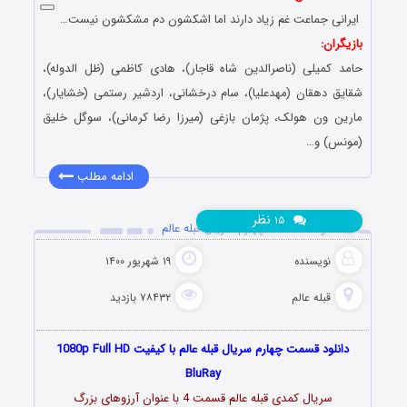
ایرانی جماعت غم زیاد دارند اما اشکشون دم مشکشون نیست…
بازیگران:
حامد کمیلی (ناصرالدین شاه قاجار)، هادی کاظمی (ظل الدوله)،
شقایق دهقان (مهدعلیا)، سام درخشانی، اردشیر رستمی (خشایار)،
مارین ون هولک، پژمان بازغی (میرزا رضا کرمانی)، سوگل خلیق
(مونس) و…
ادامه مطلب
نظر
۱۵
دانلود قسمت 4 چهارم سریال قبله عالم
نویسنده
۱۹ شهریور ۱۴۰۰
قبله عالم
۷۸۴۳۲ بازدید
دانلود قسمت چهارم سریال قبله عالم با کیفیت 1080p Full HD
BluRay
سریال کمدی قبله عالم قسمت 4 با عنوان آرزوهای بزرگ