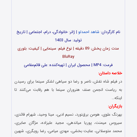
نام کارگردان:
شاهد احمدلو
| ژانر: خانوادگی، درام، اجتماعی | تاریخ
تولید: سال 1403
مدت‌‌ زمان پخش: 89 دقیقه | نوع فیلم: سینمایی | کیفیت: بلوری
BluRay
فرمت: MP4 | محصول ایران | تهیه‎‌کننده: علی قائم‌مقامی
خلاصه داستان:
در فیلم شاه نقش، ناصر و رضا دو سیاهی لشکر سینما برای رسیدن
به ریاست انجمن صنف هنروران سینما با هم رقابت می‌کنند تا
اینکه…
بازیگران:
بهرنگ علوی، هومن برق‌نورد، نسیم ادبی، مینا وحید، شهرام قائدی،
سیروس میمنت، پوریا میاندهی، مجید علیزاده، مژگان صابری،
محمد متوسلانی، عنایت بخشی، مهدی میامی، رضا رویگری، شهین