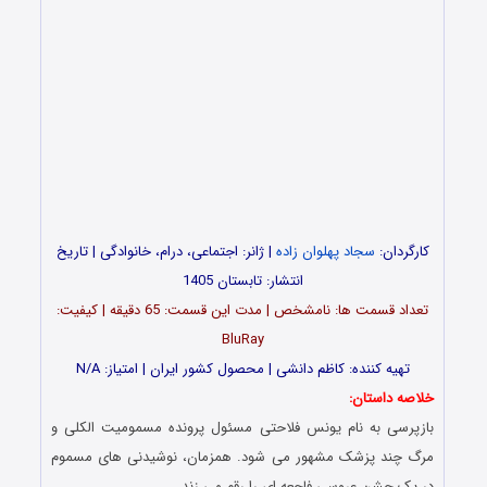
کارگردان:
سجاد پهلوان زاده
| ژانر: اجتماعی، درام، خانوادگی | تاریخ
انتشار: تابستان 1405
تعداد قسمت‌ ها: نامشخص | مدت این قسمت: 65 دقیقه | کیفیت:
BluRay
تهیه کننده: کاظم دانشی | محصول کشور ایران | امتیاز: N/A
خلاصه داستان:
بازپرسی به نام یونس فلاحتی مسئول پرونده مسمومیت الکلی و
مرگ چند پزشک مشهور می شود. همزمان، نوشیدنی های مسموم
در یک جشن عروسی فاجعه ای را رقم می زند…