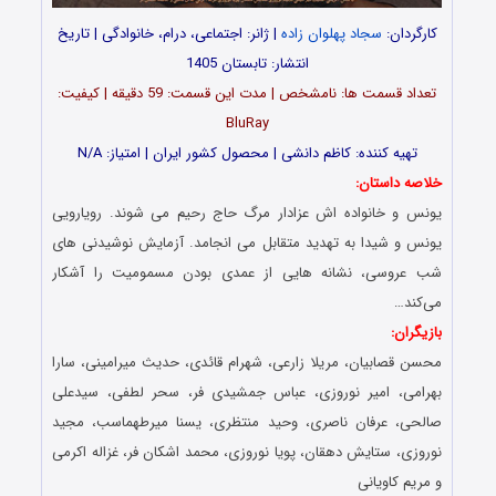
کارگردان:
سجاد پهلوان زاده
| ژانر: اجتماعی، درام، خانوادگی | تاریخ
انتشار: تابستان 1405
تعداد قسمت‌ ها: نامشخص | مدت این قسمت: 59 دقیقه | کیفیت:
BluRay
تهیه کننده: کاظم دانشی | محصول کشور ایران | امتیاز: N/A
خلاصه داستان:
یونس و خانواده اش عزادار مرگ حاج رحیم می شوند. رویارویی
یونس و شیدا به تهدید متقابل می انجامد. آزمایش نوشیدنی های
شب عروسی، نشانه هایی از عمدی بودن مسمومیت را آشکار
می‌کند…
بازیگران:
محسن قصابیان، مریلا زارعی، شهرام قائدی، حدیث میرامینی، سارا
بهرامی، امیر نوروزی، عباس جمشیدی فر، سحر لطفی، سیدعلی
صالحی، عرفان ناصری، وحید منتظری، یسنا میرطهماسب، مجید
نوروزی، ستایش دهقان، پویا نوروزی، محمد اشکان فر، غزاله اکرمی
و مریم کاویانی