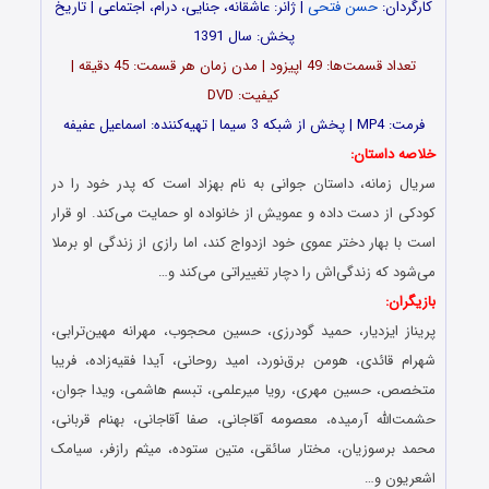
کارگردان:
حسن فتحی
| ژانر: عاشقانه، جنایی، درام، اجتماعی | تاریخ
پخش: سال 1391
تعداد قسمت‌ها: 49 اپیزود | مدن زمان هر قسمت: 45 دقیقه |
کیفیت: DVD
فرمت: MP4 | پخش از شبکه 3 سیما | تهیه‌کننده: اسماعیل عفیفه
خلاصه داستان:
سریال زمانه، داستان جوانی به نام بهزاد است که پدر خود را در
کودکی از دست داده و عمویش از خانواده او حمایت می‌کند. او قرار
است با بهار دختر عموی خود ازدواج ‌کند، اما رازی از زندگی او برملا
می‌شود که زندگی‌اش را دچار تغییراتی می‌کند و…
بازیگران:
پریناز ایزدیار، حمید گودرزی، حسین محجوب، مهرانه مهین‌ترابی،
شهرام قائدی، هومن برق‌نورد، امید روحانی، آیدا فقیه‌زاده، فریبا
متخصص، حسین مهری، رویا میرعلمی، تبسم هاشمی، ویدا جوان،
حشمت‌الله آرمیده، معصومه آقاجانی، صفا آقاجانی، بهنام قربانی،
محمد برسوزیان، مختار سائقی، متین ستوده، میثم رازفر، سیامک
اشعریون و…