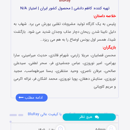
BluRay
تهیه کننده: کاظم دانشی | محصول کشور ایران | امتیاز: N/A
خلاصه داستان:
پلیس به یک کارگاه تولید مشروبات تقلبی یورش می برد. شهاب به
دلیل نابینا شدن ریحان دچار عذاب وجدان شدید می شود. بازگشت
شیدا، همسر اول یونس اوضاع را به هم می ریزد…
بازیگران:
محسن قصابیان، مریلا زارعی، شهرام قائدی، حدیث میرامینی، سارا
بهرامی، امیر نوروزی، عباس جمشیدی فر، سحر لطفی، سیدعلی
صالحی، عرفان ناصری، وحید منتظری، یسنا میرطهماسب، مجید
نوروزی، ستایش دهقان، پویا نوروزی، محمد اشکان فر، غزاله اکرمی
و مریم کاویانی
ادامه مطلب
دانلود قسمت اول سریال کوری با کیفیت عالی BluRay
نظر
هیچ
Admin
۲۰ تیر ۱۴۰۵