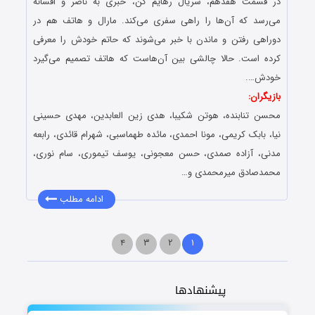
در قسمت هفدهم، سریال رهایم کن، خبری به ناصر و افسانه
می‌رسد که آن‌ها را راهی سفری می‌کند. مارال و هاتف هم در
دوراهی رفتن و ماندن با خبر می‌شوند که حاتم خودش را معرفی
کرده است. حالا چالشی بین آن‌هاست که هاتف تصمیم می‌گیرد
خودش….
بازیگران:
محسن تنابنده، هوتن شکیبا، هدی زین العابدین، مهدی حسینی
نیا، بابک کریمی، مونا احمدی، مائده طهماسبی، شهرام قائدی، رابعه
مدنی، آزاده صمدی، حسن معجونی، یوسف تیموری، سام نوری،
محمدصادق میرمحمدی و…
ادامه مطلب
۴
۳
۲
۱
پیشنهادها