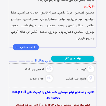
بازیگران:
محسن قصابیان، مریلا زارعی، شهرام قائدی، حدیث میرامینی، سارا
بهرامی، امیر نوروزی، عباس جمشیدی فر، سحر لطفی، سیدعلی
صالحی، عرفان ناصری، وحید منتظری، یسنا میرطهماسب، مجید
نوروزی، ستایش دهقان، پویا نوروزی، محمد اشکان فر، غزاله اکرمی
و مریم کاویانی
ادامه مطلب
نظر
هیچ
دانلود فیلم شاه نقش با کیفیت عالی BluRay
نویسنده
۱۴ فروردین ۱۴۰۵
دانلود فیلم‌ ایرانی
۷۷۱۴۱ بازدید
دانلود و تماشای فیلم سینمایی شاه نقش با کیفیت عالی 1080p Full
HD BluRay
فیلم شاه نقش محصول سال ۱۴۰۳ به کارگردانی شاهد احمدلو