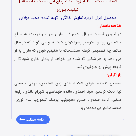
تعداد قسمت‌ها: 18 اپیزود | مدت زمان این قسمت: 47 دقیقه |
کیفیت: بلوری
محصول ایران | ویژه نمایش خانگی | تهیه کننده: مجید مولایی
خلاصه داستان:
در آخرین قسمت سریال رهایم کن، مارال ویران و درمانده به سراغ
حاتم می رود و علاوه بر رسوا کردن خود به او می گوید که در قبال
هاتف چه تصمیمی گرفته است…حاتم با شنیدن خبری که مارال به او
می دهد به هر شکلی که شده می خواهد از زندان خارج شود تا از
فاجعه پیش رو جلوگیری کند …
بازیگران:
محسن تنابنده، هوتن شکیبا، هدی زین العابدین، مهدی حسینی
نیا، بابک کریمی، مونا احمدی، مائده طهماسبی، شهرام قائدی، رابعه
مدنی، آزاده صمدی، حسن معجونی، یوسف تیموری، سام نوری،
محمدصادق میرمحمدی و…
ادامه مطلب