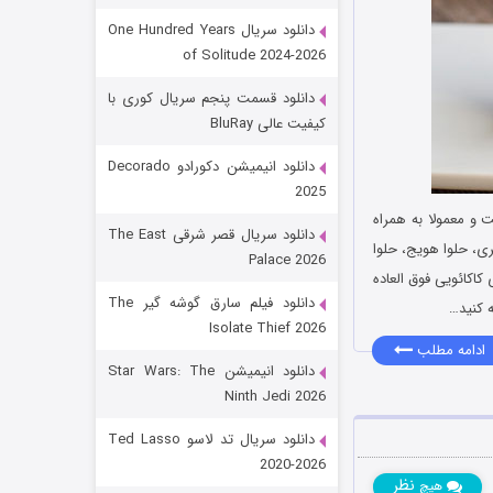
دانلود سریال One Hundred Years
of Solitude 2024-2026
دانلود قسمت پنجم سریال کوری با
کیفیت عالی BluRay
دانلود انیمیشن دکورادو Decorado
2025
 و معمولا به همراه
رویایی برای تو
دانلود سریال قصر شرقی The East
ری، حلوا هویج، حلوا
Palace 2026
۱۵ (دوبله)
قسمت
منتشر شد
کاکائویی فوق العاده
دانلود فیلم سارق گوشه گیر The
 کنید…
Isolate Thief 2026
ادامه مطلب
دانلود انیمیشن Star Wars: The
Ninth Jedi 2026
دانلود سریال تد لاسو Ted Lasso
2020-2026
نظر
هیچ