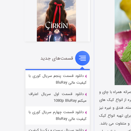
قسمت‌های جدید
سریال زشت
۲ (زیرنویس)
قسمت
منتشر شد
دانلود قسمت پنجم سریال کوری با
کیفیت عالی BluRay
انه همراه با چای و
دانلود قسمت اول سریال اعتراف
ره از انواع کیک های
میکنم 1080p BluRay
ه، فندق و غیره نیز
دانلود قسمت چهارم سریال کوری با
رای تهیه انواع کیک
کیفیت عالی BluRay
 و متفاوت می باشد.
دانلود سریال بیست و یک با کیفیت