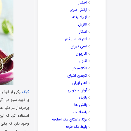
احضار
ارتش سری
از یاد رفته
ازازیل
اسکار
اعتراف می کنم
افعی تهران
اکازیون
اکنون
الکلاسیکو
انجمن اشباح
اهل ایران
آوای جادویی
کیک
یکی از انواع ش
بازنده
یا قهوه سرو می گرد
بالش ها
پرطرفدار در دنیا ه
بامداد خمار
استفاده کرد که ای
برتا: داستان یک اسلحه
وجود دارد که یکی 
بلیط یک‌‌ طرفه