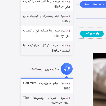
دانلود فیلم سینما شهر قصه با کیفیت
ادامه مطلب
عالی BluRay
دانلود فیلم پیشمرگ با کیفیت عالی
BluRay
دانلود فیلم زیبا صدایم کن با کیفیت
جادوگری در مغولستان
نظر
هیچ
عالی BluRay
۱۴ (زیرنویس)
قسمت
منتشر شد
دانلود فیلم کوکتل مولوتوف با
کیفیت BluRay
جدیدترین پست‌ها
دانلود فیلم سول‌میت Soulm8te
2026
باب اسفنجی فصل ۱۷
دانلود سریال وستی‌ها The
۶ (زیرنویس)
قسمت
منتشر شد
Westies 2026