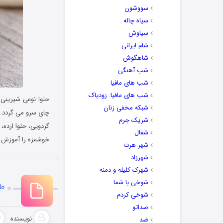
سووشون
سیاه چاله
سیاوش
شام ایرانی
شاهگوش
شب آهنگی
شب های مافیا
شب های مافیا: زودیاک
حلوا نوعی شیرینی 
شبکه مخفی زنان
چای سرو می گردد. ح
شریک جرم
گردویی، حلوا ارده،
شغال
خوشمزه را آموزش د
شهر هرت
شهرزاد
شهرک کلیله و دمنه
شوخی با شما
طر
شوخی کردم
صداتو
نویسنده
ضد