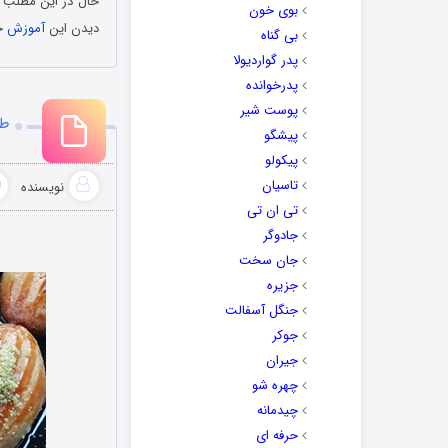
حال در این مطلب ق
بوی خون
دیدن این
آموزش
جذ
بی گناه
پدر گواردیولا
پدرخوانده
پوست شیر
طر
پیشگو
پیکولو
تاسیان
نویسنده
تی ان تی
جادوگر
جان سخت
جزیره
جنگل آسفالت
جوکر
جیران
چهره شو
چیدمانه
حرفه ای