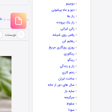
دومینو
دیو و ماه پیشونی
راز بقا
طر
راز یک پرونده
رالی ایرانی
رقص روی شیشه
نویسنده
رهایم کن
روزی روزگاری مریخ
ریکاوری
رینگو
زار و زندگی
زخم کاری
ساخت ایران
سال های دور از خانه
سایه باز
سرگیجه
سقوط
سودا