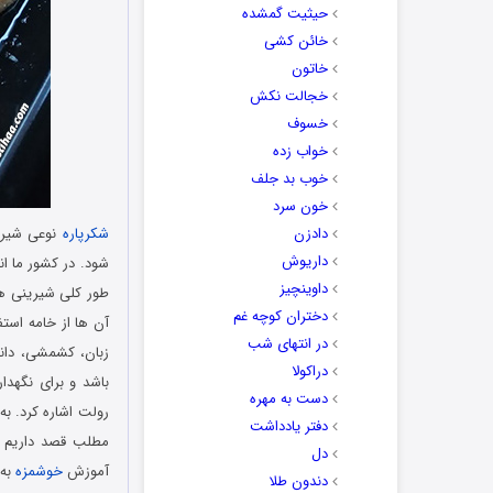
حیثیت گمشده
خائن کشی
خاتون
خجالت نکش
خسوف
خواب زده
خوب بد جلف
خون سرد
دادزن
شکرپاره
نوعی شیرین
داریوش
شود. در کشور ما ان
داوینچیز
طور کلی شیرینی ه
دختران کوچه غم
آن‌ ها از خامه است
در انتهای شب
زبان، کشمشی، دانما
دراکولا
باشد و برای نگهدا
دست به مهره
دفتر یادداشت
مطلب قصد داریم تا
دل
آموزش
خوشمزه
به 
دندون طلا