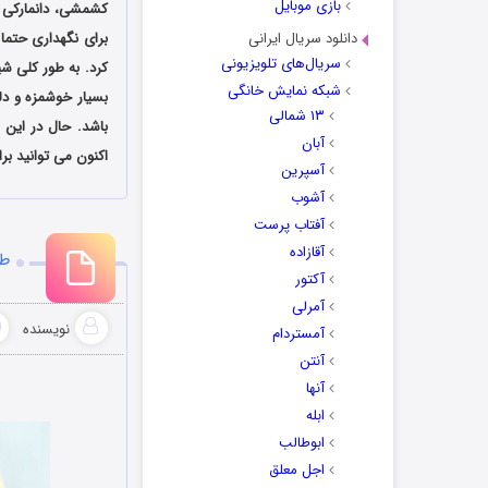
بازی موبایل
کشمشی، دانمارکی و 
دانلود سریال ایرانی
برای نگهداری حتما 
سریال‌های تلویزیونی
شبکه نمایش خانگی
بسیار خوشمزه و دل
۱۳ شمالی
باشد. حال در این 
آبان
اکنون می توانید بر
آسپرین
آشوب
آفتاب پرست
آقازاده
طر
آکتور
آمرلی
نویسنده
آمستردام
آنتن
آنها
ابله
ابوطالب
اجل معلق