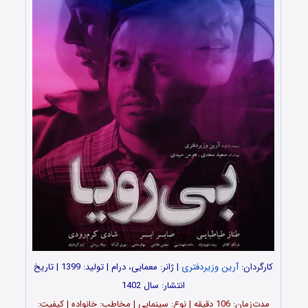
کارگردان:
آرین وزیردفتری
| ژانر: معمایی، درام | تولید: 1399 | تاریخ
انتشار: سال 1402
مدت‌زمان: 106 دقیقه | نوع: سینمایی | مخاطب: خانواده | کیفیت: