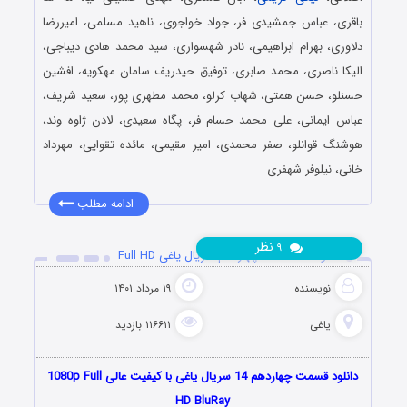
باقری، عباس جمشیدی فر، جواد خواجوی، ناهید مسلمی، امیررضا
دلاوری، بهرام ابراهیمی، نادر شهسواری، سید محمد هادی دیباجی،
الیکا ناصری، محمد صابری، توفیق حیدریف سامان مهکویه، افشین
حسنلو، حسن همتی، شهاب کرلو، محمد مطهری پور، سعید شریف،
عباس ایمانی، علی محمد حسام فر، پگاه سعیدی، لادن ژاوه وند،
هوشنگ قوانلو، صفر محمدی، امیر مقیمی، مائده تقوایی، مهرداد
خانی، نیلوفر شهفری
ادامه مطلب
نظر
۹
دانلود قسمت 14 چهاردهم سریال یاغی Full HD
نویسنده
۱۹ مرداد ۱۴۰۱
یاغی
۱۱۶۶۱۱ بازدید
دانلود قسمت چهاردهم 14 سریال یاغی با کیفیت عالی 1080p Full
HD BluRay