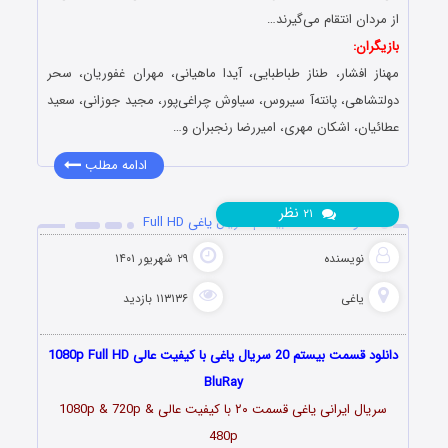
از مردان انتقام می‌گیرند…
بازیگران:
مهناز افشار، طناز طباطبایی، آیدا ماهیانی، مهران غفوریان، سحر
دولتشاهی، پانته‌آ سیروس، سیاوش چراغی‌پور، مجید جوزانی، سعید
عطائیان، اشکان مهری، امیررضا رنجبران و…
ادامه مطلب
نظر
۲۱
دانلود قسمت 20 بیستم سریال یاغی Full HD
نویسنده
۲۹ شهریور ۱۴۰۱
یاغی
۱۱۳۱۳۶ بازدید
دانلود قسمت بیستم 20 سریال یاغی با کیفیت عالی 1080p Full HD
BluRay
سریال ایرانی یاغی قسمت
۲۰
با کیفیت عالی 1080p & 720p &
480p