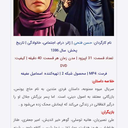
نام کارگردان:
حسن فتحی
| ژانر: درام، اجتماعی، خانوادگی | تاریخ
پخش: سال 1386
تعداد قسمت‌: 31 اپیزود | مدن زمان هر قسمت: 40 دقیقه | کیفیت:
DVD
فرمت: MP4 | محصول شبکه 2 | تهیه‌کننده: اسماعیل عفیفه
خلاصه داستان:
سریال میوه ممنوعه، داستان فردی متدین به نام حاج یونس،
بازرگانی معتقد به اصول دینی، است. اما پسر بزرگش جلال او را
درگیر اتفاقاتی در زندگی می‌کند که ایمانش محک زده می‌شود و…
بازیگران:
علی نصیریان، هانیه توسلی، گوهر خیر اندیش، امیر جعفری، طناز
طباطبایی، هرمز هدایت، عمار تفتی، نیما رئیسی، کاظم بلوچی، شبنم