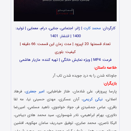
کارگردان:
محمد کارت
| ژانر: اجتماعی، جنایی، درام، معمایی | تولید:
1400 | انتشار: 1401
تعداد قسمت‎ها: 20 اپیزود | مدت زمان این قسمت: 66 دقیقه |
کیفیت: بلوری
فرمت: MP4 | ویژه نمایش خانگی | تهیه کننده: مازیار هاشمی
خلاصه داستان:
جاودانه شدن را به دردِ جویده شدن تاب آر
بازیگران:
پارسا پیروزفر، علی شادمان، طناز طباطبایی،
امیر جعفری
، فرهاد
اصلانی،
نیکی کریمی
، آبان عسکری، مهدی حسینی نیا، مه لقا
باقری، عباس جمشیدی فر، جواد خواجوی، ناهید مسلمی، امیررضا
دلاوری، بهرام ابراهیمی، نادر شهسواری، سید محمد هادی دیباجی،
الیکا ناصری، محمد صابری، توفیق حیدریف سامان مهکویه، افشین
حسنلو، حسن همتی، شهاب کرلو، محمد مطهری پور، سعید شریف،