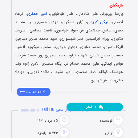
بازیگران:
پارسا پیروزفر، علی شادمان، طناز طباطبایی،
امیر جعفری
، فرهاد
اصلانی،
نیکی کریمی
، آبان عسکری، مهدی حسینی نیا، مه لقا
باقری، عباس جمشیدی فر، جواد خواجوی، ناهید مسلمی، امیررضا
دلاوری، بهرام ابراهیمی، نادر شهسواری، سید محمد هادی دیباجی،
الیکا ناصری، محمد صابری، توفیق حیدریف سامان مهکویه، افشین
حسنلو، حسن همتی، شهاب کرلو، محمد مطهری پور، سعید شریف،
عباس ایمانی، علی محمد حسام فر، پگاه سعیدی، لادن ژاوه وند،
هوشنگ قوانلو، صفر محمدی، امیر مقیمی، مائده تقوایی، مهرداد
خانی، نیلوفر شهفری
ادامه مطلب
نظر
۱۰
دانلود قسمت 15 پانزدهم سریال یاغی Full HD
نویسنده
۲۵ مرداد ۱۴۰۱
یاغی
۱۱۰۳۴۳ بازدید