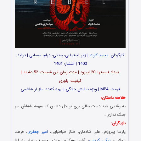
کارگردان:
محمد کارت
| ژانر: اجتماعی، جنایی، درام، معمایی | تولید:
1400 | انتشار: 1401
تعداد قسمت‎ها: 20 اپیزود | مدت زمان این قسمت: 52 دقیقه |
کیفیت: بلوری
فرمت: MP4 | ویژه نمایش خانگی | تهیه کننده: مازیار هاشمی
خلاصه داستان:
یه وقتایی باید دست خالی بری تو دل دشمن که بفهمه باهاش سر
جنگ نداری…
بازیگران:
پارسا پیروزفر، علی شادمان، طناز طباطبایی،
امیر جعفری
، فرهاد
اصلانی،
نیکی کریمی
، آبان عسکری، مهدی حسینی نیا، مه لقا