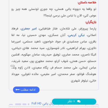
خلاصه داستان:
تو واقعا یه دیوونه یاغی‌ هستی، چه جوری تونستی همه چیز رو
عوض کنی؛ الان با لباس ملی برسی اینجا؟!
بازیگران:
پارسا پیروزفر، علی شادمان، طناز طباطبایی،
امیر جعفری
، فرهاد
اصلانی،
نیکی کریمی
، آبان عسکری، مهدی حسینی نیا، مه لقا
باقری، عباس جمشیدی فر، جواد خواجوی، ناهید مسلمی، امیررضا
دلاوری، بهرام ابراهیمی، نادر شهسواری، سید محمد هادی دیباجی،
الیکا ناصری، محمد صابری، توفیق حیدریف سامان مهکویه، افشین
حسنلو، حسن همتی، شهاب کرلو، محمد مطهری پور، سعید شریف،
عباس ایمانی، علی محمد حسام فر، پگاه سعیدی، لادن ژاوه وند،
هوشنگ قوانلو، صفر محمدی، امیر مقیمی، مائده تقوایی، مهرداد
خانی، نیلوفر شهفری
ادامه مطلب
نظر
۷
دانلود قسمت 16 شانزدهم سریال یاغی Full HD