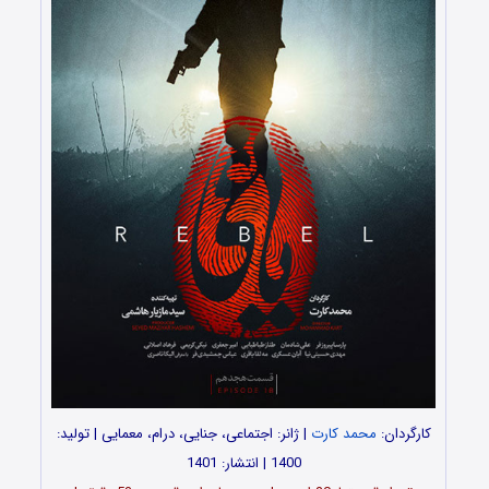
کارگردان:
محمد کارت
| ژانر: اجتماعی، جنایی، درام، معمایی | تولید:
1400 | انتشار: 1401