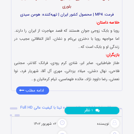
بلوری
فرمت: MP4 | محصول کشور ایران | تهیه‎‌کننده: هومن سیدی
خلاصه داستان:
رویا و بابک زوجی جوان هستند که قصد مهاجرت از ایران را دارند.
اما مواجهه‌‌ رویا با دختری بی‌نام ‌و نشان، آغاز اتفاقاتی عجیب در
زندگی او و بابک است که…
بازیگران:
طناز طباطبایی، صابر ابر، شادی کرم رودی، فرانک کلانتر، مجتبی
فلاحی، نهال دشتی، میلاد یزدانی، مهری آل ‌آقا، شهریار فرد، نوا
نعمتی، رضا داوود نژاد، مائده طهماسبی، تیام کرمانیان و…
ادامه مطلب
دانلود فیلم ارادتمند؛ نازنین بهاره تینا با کیفیت عالی Full HD
نظر
۱
نویسنده
۰۲ شهریور ۱۴۰۲