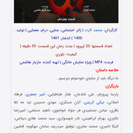
کارگردان:
محمد کارت
| ژانر: اجتماعی، جنایی، درام، معمایی | تولید:
1400 | انتشار: 1401
تعداد قسمت‎ها: 20 اپیزود | مدت زمان این قسمت: 53 دقیقه |
کیفیت: بلوری
فرمت: MP4 | ویژه نمایش خانگی | تهیه کننده: مازیار هاشمی
خلاصه داستان:
ما دیگه باید از سایه‌ی خودمونم بترسیم…
بازیگران:
پارسا پیروزفر، علی شادمان، طناز طباطبایی،
امیر جعفری
، فرهاد
اصلانی،
نیکی کریمی
، آبان عسکری، مهدی حسینی نیا، مه لقا
باقری، عباس جمشیدی فر، جواد خواجوی، ناهید مسلمی، امیررضا
دلاوری، بهرام ابراهیمی، نادر شهسواری، سید محمد هادی دیباجی،
الیکا ناصری، محمد صابری، توفیق حیدریف سامان مهکویه، افشین