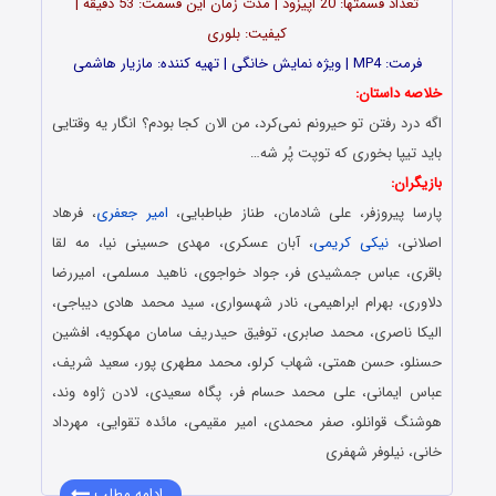
تعداد قسمت‎ها: 20 اپیزود | مدت زمان این قسمت: 53 دقیقه |
کیفیت: بلوری
فرمت: MP4 | ویژه نمایش خانگی | تهیه کننده: مازیار هاشمی
خلاصه داستان:
اگه درد رفتن تو حیرونم نمی‌کرد، من الان کجا بودم؟ انگار یه وقتایی
باید تیپا بخوری که توپت پُر شه…
بازیگران:
پارسا پیروزفر، علی شادمان، طناز طباطبایی،
امیر جعفری
، فرهاد
اصلانی،
نیکی کریمی
، آبان عسکری، مهدی حسینی نیا، مه لقا
باقری، عباس جمشیدی فر، جواد خواجوی، ناهید مسلمی، امیررضا
دلاوری، بهرام ابراهیمی، نادر شهسواری، سید محمد هادی دیباجی،
الیکا ناصری، محمد صابری، توفیق حیدریف سامان مهکویه، افشین
حسنلو، حسن همتی، شهاب کرلو، محمد مطهری پور، سعید شریف،
عباس ایمانی، علی محمد حسام فر، پگاه سعیدی، لادن ژاوه وند،
هوشنگ قوانلو، صفر محمدی، امیر مقیمی، مائده تقوایی، مهرداد
خانی، نیلوفر شهفری
ادامه مطلب