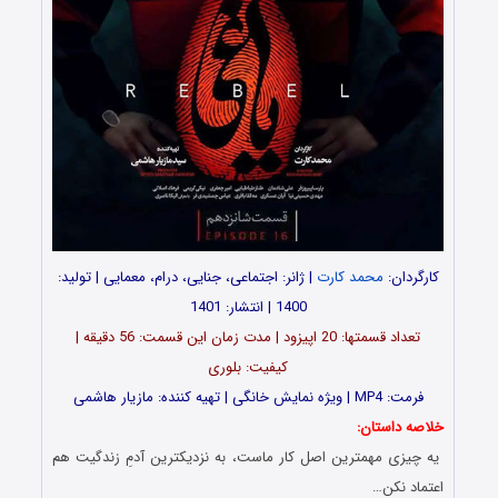
کارگردان:
محمد کارت
| ژانر: اجتماعی، جنایی، درام، معمایی | تولید:
1400 | انتشار: 1401
تعداد قسمت‎ها: 20 اپیزود | مدت زمان این قسمت: 56 دقیقه |
کیفیت: بلوری
فرمت: MP4 | ویژه نمایش خانگی | تهیه کننده: مازیار هاشمی
خلاصه داستان:
یه چیزی مهمترین اصل کار ماست، به نزدیکترین آدمِ زندگیت هم
اعتماد نکن…