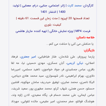
کارگردان:
محمد کارت
| ژانر: اجتماعی، جنایی، درام، معمایی | تولید:
1400 | انتشار: 1401
تعداد قسمت‎ها: 20 اپیزود | مدت زمان این قسمت: 61 دقیقه |
کیفیت: بلوری
فرمت: MP4 | ویژه نمایش خانگی | تهیه کننده: مازیار هاشمی
خلاصه داستان:
یا حذفش می کنی یا حذفت می کنم….
بازیگران:
پارسا پیروزفر، علی شادمان، طناز طباطبایی،
امیر جعفری
، فرهاد
اصلانی،
نیکی کریمی
، آبان عسکری، مهدی حسینی نیا، مه لقا
باقری، عباس جمشیدی فر، جواد خواجوی، ناهید مسلمی، امیررضا
دلاوری، بهرام ابراهیمی، نادر شهسواری، سید محمد هادی دیباجی،
الیکا ناصری، محمد صابری، توفیق حیدریف سامان مهکویه، افشین
حسنلو، حسن همتی، شهاب کرلو، محمد مطهری پور، سعید شریف،
عباس ایمانی، علی محمد حسام فر، پگاه سعیدی، لادن ژاوه وند،
هوشنگ قوانلو، صفر محمدی، امیر مقیمی، مائده تقوایی، مهرداد