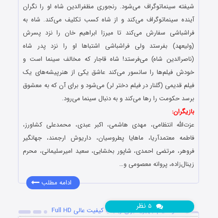
شیفته سینماتوگراف می‌شود. رنجوری مظفرالدین شاه او را نگران
آینده سینماتوگراف می‌کند و از شاه کسب تکلیف می‌کند. شاه به
فراشباشی سفارش می‌کند تا میرزا ابراهیم خان را نزد پسرش
(ولیعهد) بفرستد ولی فراشباشی اشتباها او را نزد پدر شاه
(ناصرالدین شاه) می‌فرستد! شاه قاجار که مخالف سینما است و
خودش فیلم‌ها را سانسور می‌کند عاشق یکی از هنرپیشه‌های یک
فیلم قدیمی (گلنار در فیلم دختر لر) می‌شود و برای آن که به معشوق
برسد حکومت را رها می‌کند و به دنبال سینما می‌رود.
بازیگران:
عزت‌الله انتظامی، مهدی هاشمی، اکبر عبدی، محمدعلی کشاورز،
فاطمه معتمدآریا، ماهایا پطروسیان، داریوش ارجمند، جهانگیر
فروهر، مرتضی احمدی، شاپور بخشایی، سعید امیرسلیمانی، محرم
زینال‌زاده، پروانه معصومی و…
ادامه مطلب
نظر
۵
دانلود فیلم جهیزیه برای رباب با کیفیت عالی Full HD