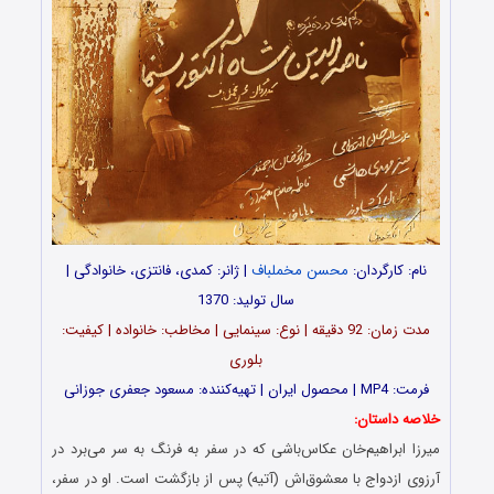
نام: کارگردان:
محسن مخملباف
| ژانر: کمدی، فانتزی، خانوادگی |
سال تولید: 1370
مدت‌‌ زمان: 92 دقیقه | نوع: سینمایی | مخاطب: خانواده | کیفیت:
بلوری
فرمت: MP4 | محصول ایران | تهیه‎‌کننده: مسعود جعفری جوزانی
خلاصه داستان:
میرزا ابراهیم‌خان عکاس‌باشی که در سفر به فرنگ به سر می‌برد در
آرزوی ازدواج با معشوق‌اش (آتیه) پس از بازگشت است. او در سفر،