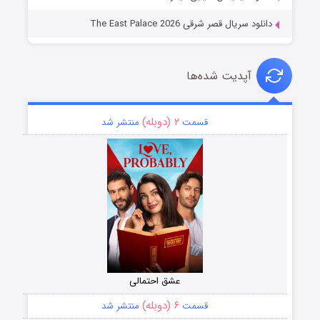
دانلود سریال قصر شرقی The East Palace 2026
آپدیت شده‌ها
۲ (دوبله)
قسمت
منتشر شد
عشق احتمالی
۶ (دوبله)
قسمت
منتشر شد