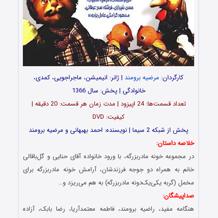
کارگردان:
مرضیه برومند
| ژانر: انیمیشن، ماجراجویی، کمدی،
خانوادگی | پخش: سال 1366
تعداد قسمت‌ها: 24 اپیزود | مدت زمان هر قسمت: 20 دقیقه |
کیفیت: DVD
پخش از شبکه 2 سیما | نویسنده: احمد بهبهانی و مرضیه برومند
خلاصه داستان:
در مجموعه خونه مادربزرگه، با ورود خانواده آقای حنایی و گل‌باقالی
خانم به همراه دو جوجه فرزندشان، آرامش خونه مادربزرگه برای
مخمل (گربه یکی‌یک‌دونه مادربزرگه) به هم می‌ریزد و…
صداپیشگان:
هنگامه مفید، راضیه برومند، فاطمه معتمدآریا، رضا بابک، آزاده