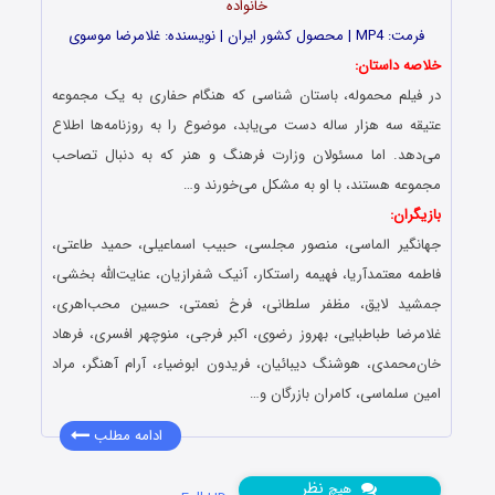
خانواده
فرمت: MP4 | محصول کشور ایران | نویسنده: غلامرضا موسوی
خلاصه داستان:
در فیلم محموله، باستان شناسی که هنگام حفاری به یک مجموعه
عتیقه سه هزار ساله دست می‌یابد، موضوع را به روزنامه‌ها اطلاع
می‌دهد. اما مسئولان وزارت فرهنگ و هنر که به دنبال تصاحب
مجموعه هستند، با او به مشکل می‌خورند و…
بازیگران:
جهانگیر الماسی، منصور مجلسی، حبیب اسماعیلی، حمید طاعتی،
فاطمه معتمدآریا، فهیمه راستکار، آنیک شفرازیان، عنایت‌الله بخشی،
جمشید لایق، مظفر سلطانی، فرخ نعمتی، حسین محب‌اهری،
غلامرضا طباطبایی، بهروز رضوی، اکبر فرجی، منوچهر افسری، فرهاد
خان‌محمدی، هوشنگ دیبائیان، فریدون ابوضیاء، آرام آهنگر، مراد
امین سلماسی، کامران بازرگان و…
ادامه مطلب
نظر
هیچ