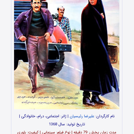
نام کارگردان:
علیرضا رئیسیان
| ژانر: اجتماعی، درام، خانوادگی |
تاریخ تولید: سال 1368
مدت‌‌ زمان پخش: 79 دقیقه | نوع فیلم: سینمایی | کیفیت: بلوری