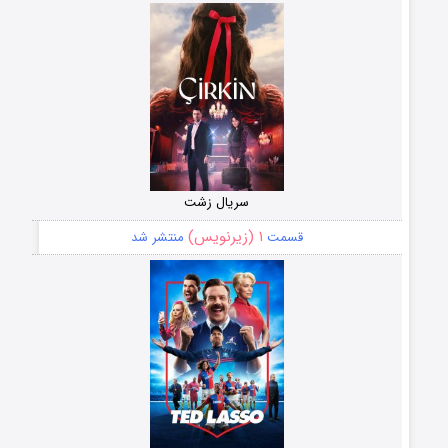
سریال زشت
۱ (زیرنویس)
قسمت
منتشر شد