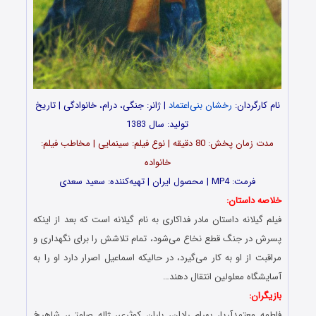
نام کارگردان:
رخشان بنی‌اعتماد
| ژانر: جنگی، درام، خانوادگی | تاریخ
تولید: سال 1383
مدت‌‌‌ زمان پخش: 80 دقیقه | نوع فیلم: سینمایی | مخاطب فیلم:
خانواده
فرمت: MP4 | محصول ایران | تهیه‎‌کننده: سعید سعدی
خلاصه داستان:
فیلم گیلانه داستان مادر فداکاری به نام گیلانه است که بعد از اینکه
پسرش در جنگ قطع نخاع می‌شود، تمام تلاشش را برای نگهداری و
مراقبت از او به کار می‌گیرد، در حالیکه اسماعیل اصرار دارد او را به
آسایشگاه معلولین انتقال دهند…
بازیگران:
فاطمه معتمدآریا، بهرام رادان، باران کوثری، ژاله صامتی، شاهرخ