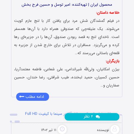
محصول ایران | تهیه‎‌کننده: امیر توسل و حسین فرح بخش
خلاصه داستان:
در فیلم گمشدگان شش مرد برای یافتن کار با لنج عازم کویت
می‌شوند. یک عتیقه‌چی که صندوقی همراه دارد با آن‌ها همسفر
است. ناخدای لنج به قصد ربودن صندوق، آن‌ها را در جزیره‌ای رها
کرده و می‌گریزد. مسافران در تلاش برای خارج شدن از جزیره به
قلعه‌ای باستانی می‌رسند که…
بازیگران:
بیژن امکانیان، ولی‌الله شیراندامی، علی شعاعی، فاطمه معتمدآریا،
حسین کسبیان، حمید لبخنده، طیب شرافتی، رضا خندان، حسین
صفاریان و…
ادامه مطلب
دانلود فیلم ناصرالدین شاه آکتور سینما با کیفیت Full HD
نظر
۴
نویسنده
۱۱ تیر ۱۴۰۲