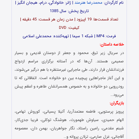
نام کارگردان:
محمدرضا هنرمند
| ژانر: خانوادگی، درام، هیجان انگیز |
تاریخ پخش: سال 1385
تعداد قسمت‌ها: 19 اپیزود | مدن زمان هر قسمت: 45 دقیقه |
کیفیت: DVD
فرمت: MP4 | شبکه 1 سیما | تهیه‌کننده: محمدعلی اسلامی
خلاصه داستان:
در سریال زیر تیغ، محمود و جعفر از دوستان قدیمی و بسیار
صمیمی هستند. آن‌ها که در آستانه برگزاری مراسم ازدواج
فرزندانشان قرار دارند، طی ماجرایی غیرمنتظره با هم درگیر می‌شوند،
و این آغاز ماجراهایی پیچیده بین دو خانواده است. اتفاقاتی که تا
رو‌در‌رویی دو خانواده و به خصوص همسرانشان طاهره و اعظم پیش
می‌رود…
بازیگران:
پرویز پرستویی، فاطمه معتمدآریا، آتیلا پسیانی، کوروش تهامی،
الهام حمیدی، سیاوش طهمورث، هوشنگ توکلی، فریبا جدی‌کار،
شبنم مقدمی، رامین راستاد، نگار جواهریان، بهمن دان، معصومه
آقاجانی، غزل صارمی، ترلان پروانه و…