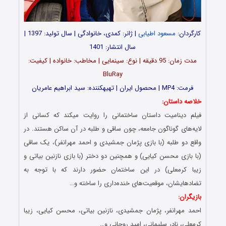
کارگردان:
مسعود اطیابی
| ژانر: کمدی، خانوادگی | سال تولید: 1397 |
سال انتشار: 1401
مدت زمان: 95 دقیقه | نوع: سینمایی | مخاطب: خانواده | کیفیت:
BluRay
فرمت: MP4 | محصول ایران | تهیه‎کننده: سید ابراهیم عامریان
خلاصه داستان:
فیلم دینامیت داستان ساختمانی را روایت میکند که کسانی از
لایه‌های گوناگون جامعه، چون ساقی و طلبه در آن ساکن هستند. در
واقع دو طلبه (با بازی پژمان جمشیدی و احمد مهرانفر)، یک ساقی
(با بازی محسن کیایی) و همچنین دو دختر (با بازی نازنین بیاتی و
زیبا کرمعلی) در این ساختمان حضور دارند که با توجه به
تضادهایشان، موقعیت‌های خنده‌داری را ساخته و…
بازیگران:
احمد مهرانفر، پژمان جمشیدی، نازنین بیاتی، محسن کیایی، زیبا
کرمعلی، نادر سلیمانی، امید روحانی و…