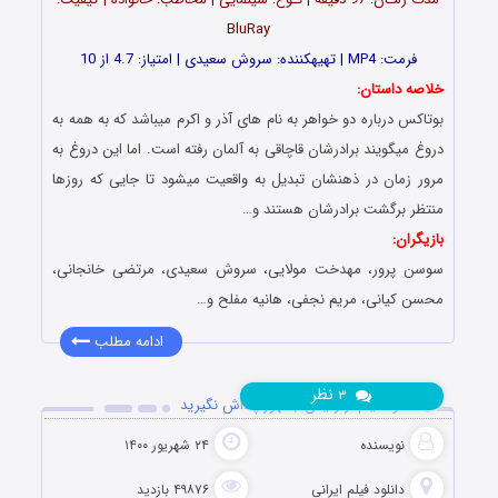
BluRay
فرمت: MP4 | تهیه‎کننده: سروش سعیدی | امتیاز: 4.7 از 10
خلاصه داستان:
بوتاکس درباره دو خواهر به نام های آذر و اکرم میباشد که به همه به
دروغ میگویند برادرشان قاچاقی به آلمان رفته است. اما این دروغ به
مرور زمان در ذهنشان تبدیل به واقعیت میشود تا جایی که روزها
منتظر برگشت برادرشان هستند و…
بازیگران:
سوسن پرور، مهدخت مولایی، سروش سعیدی، مرتضی خانجانی،
محسن کیانی، مریم نجفی، هانیه مفلح و…
ادامه مطلب
نظر
۳
دانلود فیلم از رئیس جمهور پاداش نگیرید
نویسنده
۲۴ شهریور ۱۴۰۰
دانلود فیلم‌ ایرانی
۴۹۸۷۶ بازدید