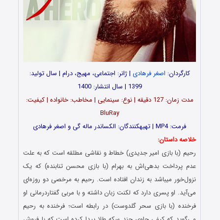
کارگردان:
اصغر فرهادی
| ژانر: اجتماعی، مهیج، درام | سال تولید:
1399 | سال انتشار: 1400
مدت زمان: 127 دقیقه | نوع: سینمایی | مخاطب: خانواده | کیفیت:
BluRay
فرمت: MP4 | تهیه‎کنندگان: الکساندر ماله گی و اصغر فرهادی
خلاصه داستان:
رحیم (با بازی امیر جدیدی) خطاط و نقاشی مطلقه است که به علت
عدم پرداخت بدهی‌اش به بهرام (با بازی محسن تنابنده) که یک
نزول‌خور میباشد به زندان افتاده‌ است. رحیم به مرخصی دو روزه‌ای
می‌آید. او پسری دارد که لکنت زبان داشته و با مربی گفتاردرمانی او
فرخنده (با بازی سحر گلدوست) در رابطه است؛ فرخنده به رحیم
می‌گوید که کیفی حاوی چند سکه طلا پیدا کرده‌ است که با فروش