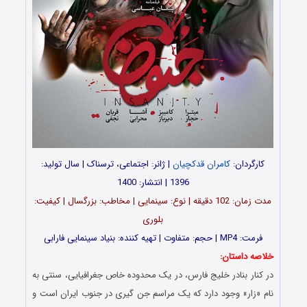
کارگردان:
کامران قدکچیان
| ژانر: اجتماعی، ترسناک | سال تولید:
1396 | انتشار: 1400
مدت زمان: 102 دقیقه | نوع: سینمایی | مخاطب: بزرگسال | کیفیت:
بلوری
فرمت: MP4 | حجم: متفاوت | تهیه کننده: بنیاد سینمایی فارابی
خلاصه داستان:
در کنار بنادر خلیج فارس، در یک محدوده خاص جغرافیایی، سنتی به
نام «زار» وجود دارد که یک مراسم جن گیری در جنوب ایران است و