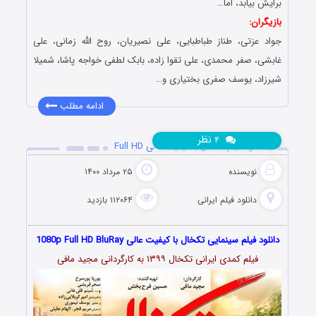
برایش بیابد، اما…
بازیگران:
جواد عزتی، طناز طباطبایی، علی نصیریان، روح الله زمانی، علی
غابشی، صفر محمدی، علی تقوا زاده، بابک لطفی خواجه پاشا، شمیلا
شیرزاد، یوسف صفری بختیاری و…
ادامه مطلب
نظر
۴
دانلود فیلم تکخال با کیفیت عالی Full HD
نویسنده
۲۵ مرداد ۱۴۰۰
دانلود فیلم‌ ایرانی
۱۱۲۰۶۴ بازدید
دانلود فیلم سینمایی تکخال با کیفیت عالی 1080p Full HD BluRay
فیلم کمدی ایرانی تکخال ۱۳۹۹ به کارگردانی مجید مافی