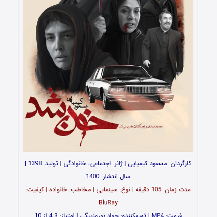
کارگردان:
مسعود کیمیایی
| ژانر: اجتماعی، خانوادگی | تولید: 1398 |
سال انتشار: 1400
مدت زمان: 105 دقیقه | نوع: سینمایی | مخاطب: خانواده | کیفیت:
BluRay
فرمت: MP4 | تهیه‎کننده: جواد نوروزبیگی | امتیاز: 4.3 از 10