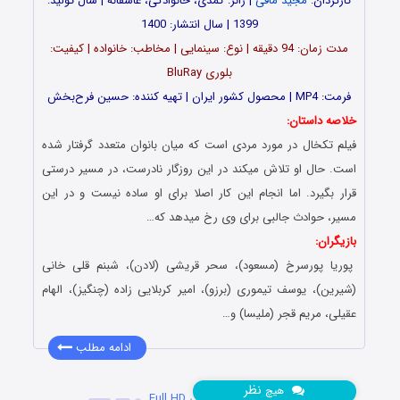
کارگردان:
مجید مافی
| ژانر: کمدی، خانوادگی، عاشقانه | سال تولید:
1399 | سال انتشار: 1400
مدت زمان: 94 دقیقه | نوع: سینمایی | مخاطب: خانواده | کیفیت:
بلوری BluRay
فرمت: MP4 | محصول کشور ایران | تهیه کننده: حسین فرح‌بخش
خلاصه داستان:
فیلم تکخال در مورد مردی است که میان بانوان متعدد گرفتار شده
است. حال او تلاش میکند در این روزگار نادرست، در مسیر درستی
قرار بگیرد. اما انجام این کار اصلا برای او ساده نیست و در این
مسیر، حوادث جالبی برای وی رخ میدهد که…
بازیگران:
پوریا پورسرخ (مسعود)، سحر قریشی (لادن)، شبنم قلی خانی
(شیرین)، یوسف تیموری (برزو)، امیر کربلایی زاده (چنگیز)، الهام
عقیلی، مریم قجر (ملیسا) و…
ادامه مطلب
نظر
هیچ
دانلود فیلم جنون با کیفیت عالی Full HD