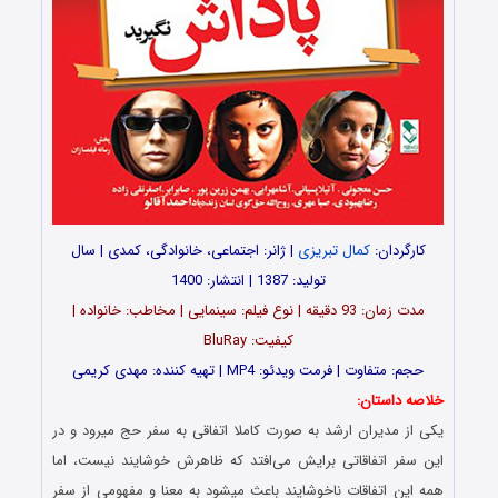
کارگردان:
کمال تبریزی
| ژانر: اجتماعی، خانوادگی، کمدی | سال
تولید: 1387 | انتشار: 1400
مدت زمان: 93 دقیقه | نوع فیلم: سینمایی | مخاطب: خانواده |
کیفیت: BluRay
حجم: متفاوت | فرمت ویدئو: MP4 | تهیه کننده: مهدی کریمی
خلاصه داستان:
یکی از مدیران ارشد به صورت کاملا اتفاقی به سفر حج میرود و در
این سفر اتفاقاتی برایش می‌افتد که ظاهرش خوشایند نیست، اما
همه این اتفاقات ناخوشایند باعث میشود به معنا و مفهومی از سفر