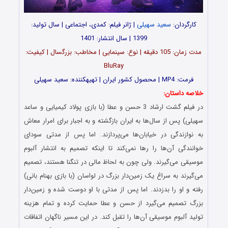
کارگردان:
سعید سهیلی
| ژانر فیلم: کمدی، اجتماعی | سال تولید:
1399 | سال انتشار: 1401
مدت زمان: 105 دقیقه | نوع: سینمایی | مخاطب: بزرگسال | کیفیت:
BluRay
فرمت: MP4 | محصول کشور ایران | تهیه‎کننده: سعید سهیلی
خلاصه داستان:
در فیلم گشت ارشاد 3 حسن و عطا (با بازی پولاد کیمیایی و ساعد
سهیلی) پس از سال‌ها به ایران بازگشته‌ و به اجبار برای امرار معاش
به نوازندگی در خیابان‌ها می‌پردازند. اما پس از مدتی سودای
خوانندگی آن‌ها را رها نمی‌کند تا اینکه تصمیم به انتشار آلبوم
موسیقی می‌گیرند. ولی چون به لحاظ مالی در تنگنا هستند، تصمیم
می‌گیرند به سراغ یک زمین‌دار بزرگ در لواسان (با بازی بهنام بانی)
رفته و او را بدزدند. اما پس از مدتی با او دوست شده و زمین‌دار
بزرگ تصمیم می‌گیرد از حسن و عطا حمایت کرده و تمام هزینه
تولید آلبوم موسیقی آن‌ها را تقبل کند. در این مسیر ناگهان اتفاقات