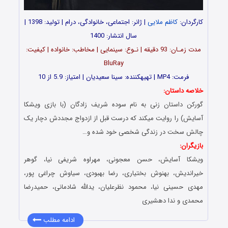
کارگردان:
کاظم ملایی
| ژانر: اجتماعی، خانوادگی، درام | تولید: 1398 |
سال انتشار: 1400
مدت زمـان: 93 دقیقه | نـوع: سینمایی | مخاطب: خانواده | کیفیت:
BluRay
فرمت: MP4 | تهیه‎کننده: سینا سعیدیان | امتیاز: 5.9 از 10
خلاصه داستان:
گورکن داستان زنی به نام سوده شریف زادگان (با بازی ویشکا
آسایش) را روایت میکند که درست قبل از ازدواج مجددش دچار یک
چالش سخت در زندگی شخصی خود شده و…
بازیگران:
ویشکا آسایش، حسن معجونی، مهراوه شریفی نیا، گوهر
خیراندیش، بهنوش بختیاری، رضا بهبودی، سیاوش چراغی پور،
مهدی حسینی نیا، محمود نظرعلیان، یدالله شادمانی، حمیدرضا
محمدی و ندا دهشیری
ادامه مطلب