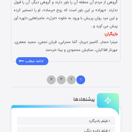
گروهی از مردم آن منطقه آن را باور دارند و گروهی دیگر، آن را قبول
ندارند. «بهزاد» بر این باور است که روح «برساد»، او را تسخیر کرده
و این مرد روان پریش با ورود به خلوت «غزل»، ماجراهایی دلهره آور
پیش می آورد و…
بازیگران:
میترا حجار، کامبیز دیرباز، آشا محرابی، قربان نجفی، مجید جعفری،
مهرناز افلاکیان، ستایش محمودی و بیتا خردمند
ادامه مطلب
۴
۳
۲
۱
پیشنهادها
فیلم بادیگارد
فیلم دایره زنگی