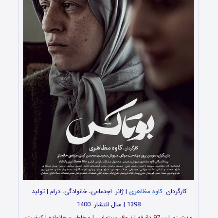
کارگردان:
کاوه مظاهری
| ژانر: اجتماعی، خانوادگی، درام | تولید:
1398 | سال انتشار: 1400
مدت زمـان: 97 دقیقه | نـوع: سینمایی | مخاطب: خانواده | کیفیت: