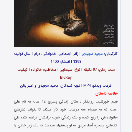
کارگردان:
مجید مجیدی
| ژانر: اجتماعی، خانوادگی، درام | سال تولید:
1398 | انتشار: 1400
مدت زمان: 97 دقیقه | نوع: سینمایی | مخاطب: خانواده | کیفیت:
BluRay
فرمت ویدئو: MP4 | تهیه کنندگان: مجید مجیدی و امیر بنان
خلاصه داستان:
فیلم خورشید، روایتگر داستان زندگی پسری 12 ساله به نام علی
است که به همراه سه دوست خود کار میکند تا بتواند نیازهای
خانواده‌اش را رفع کرده و یک زندگی خوب برایشان فراهم کند؛ طی
اتفاقاتی معجزه آسا، مردی به او پیشنهاد میدهد که یک زیر خاکی را