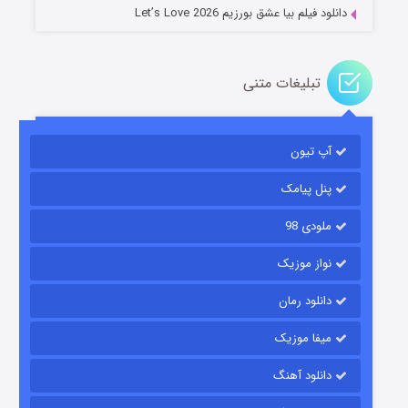
دانلود فیلم بیا عشق بورزیم Let’s Love 2026
تبلیغات متنی
باب اسفنجی فصل ۱۷
آپ تیون
۶ (زیرنویس)
قسمت
منتشر شد
پنل پیامک
ملودی 98
نواز موزیک
دانلود رمان
میفا موزیک
رویایی برای تو
دانلود آهنگ
۱۵ (دوبله)
قسمت
منتشر شد