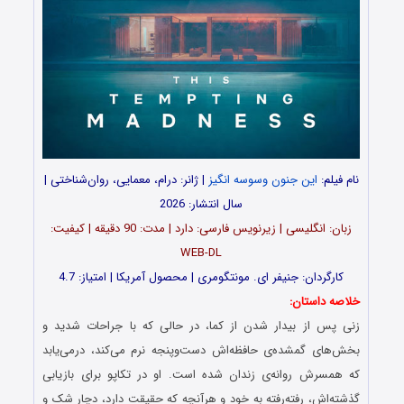
نام فیلم:
این جنون وسوسه انگیز
| ژانر: درام، معمایی، روان‌شناختی |
سال انتشار: 2026
زبان: انگلیسی | زیرنویس فارسی: دارد | مدت: 90 دقیقه | کیفیت:
WEB-DL
کارگردان: جنیفر ای. مونتگومری | محصول آمریکا | امتیاز: 4.7
خلاصه داستان:
زنی پس از بیدار شدن از کما، در حالی که با جراحات شدید و
بخش‌های گمشده‌ی حافظه‌اش دست‌وپنجه نرم می‌کند، درمی‌یابد
که همسرش روانه‌ی زندان شده است. او در تکاپو برای بازیابی
گذشته‌اش، رفته‌رفته به خود و هرآنچه که حقیقت دارد، دچار شک و