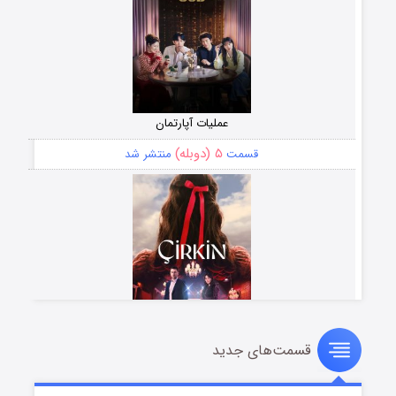
عملیات آپارتمان
۵ (دوبله)
قسمت
منتشر شد
قسمت‌های جدید
سریال زشت
۲ (زیرنویس)
قسمت
منتشر شد