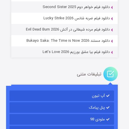
دانلود فیلم خواهر دوم Second Sister 2025
جادوگری در مغولستان
دانلود فیلم ضربه شانس Lucky Strike 2026
۱۴ (زیرنویس)
قسمت
منتشر شد
دانلود فیلم مرده شیطانی در آتش Evil Dead Burn 2026
دانلود مستند Bukayo Saka: The Time is Now 2026
دانلود فیلم بیا عشق بورزیم Let’s Love 2026
تبلیغات متنی
باب اسفنجی فصل ۱۷
آپ تیون
۶ (زیرنویس)
قسمت
منتشر شد
پنل پیامک
ملودی 98