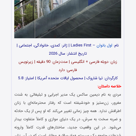
نام:
اول بانوان
– Ladies First | ژانر: کمدی، خانوادگی، اجتماعی |
تاریخ انتشار: سال 2026
زبان: دوبله فارسی + انگلیسی | مدت‌زمان: 90 دقیقه | زیرنویس
فارسی: دارد
کارگردان: تیا شاروک | محصول ایالات متحده آمریکا | امتیاز: 5.8
خلاصه داستان:
مردی به نام دیمین ساکس یک مدیر اجرایی و تبلیغاتی به شدت
مغرور، زن‌ستیز و خودشیفته است که رفتار محترمانه‌ای با زنان
اطرافش ندارد. همه چیز زمانی تغییر می‌کند که او پس از یک حادثه
و ضربه سخت به سرش، در یک دنیای موازی و کاملاً متفاوت بیدار
می‌شود. در این واقعیت جدید، ساختارهای قدرت کاملاً وارونه
شده‌اند؛ جامعه یک سیستم «مادرسالار» مطلق است که در آن زنان